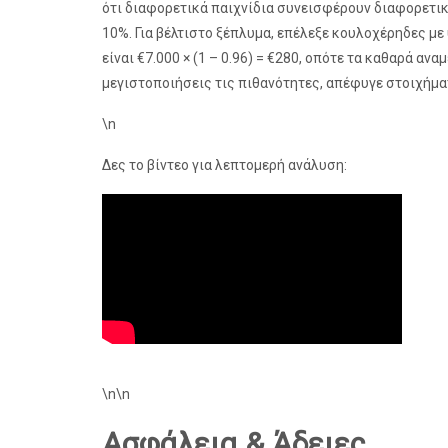
ότι διαφορετικά παιχνίδια συνεισφέρουν διαφορετικ
10%. Για βέλτιστο ξέπλυμα, επέλεξε κουλοχέρηδες μ
είναι €7.000 × (1 – 0.96) = €280, οπότε τα καθαρά αν
μεγιστοποιήσεις τις πιθανότητες, απέφυγε στοιχήμα
\n
Δες το βίντεο για λεπτομερή ανάλυση:
\n\n
Ασφάλεια & Άδειες