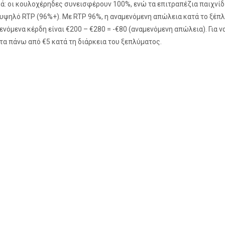
ά: οι κουλοχέρηδες συνεισφέρουν 100%, ενώ τα επιτραπέζια παιχνίδ
ε υψηλό RTP (96%+). Με RTP 96%, η αναμενόμενη απώλεια κατά το ξέπ
αμενόμενα κέρδη είναι €200 – €280 = -€80 (αναμενόμενη απώλεια). Για ν
τα πάνω από €5 κατά τη διάρκεια του ξεπλύματος.