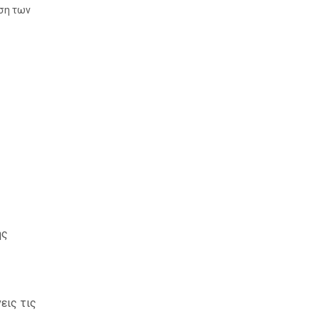
ωση των
ης
εις τις