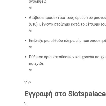
αναλήψεις.
\n
Διάβασε προσεκτικά τους όρους του μπόνου
(€10), μέγιστο στοίχημα κατά το ξέπλυμα (σ
\n
Επέλεξε μια μέθοδο πληρωμής που υποστηρίζε
\n
Ρύθμισε όρια καταθέσεων και χρόνου παιχνι
παιχνίδι.
\n
\n\n
Εγγραφή στο Slotspalace
\n