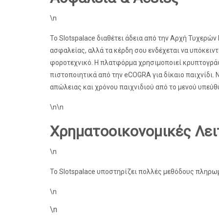
\n
Το Slotspalace διαθέτει άδεια από την Αρχή Τυχερών
ασφαλείας, αλλά τα κέρδη σου ενδέχεται να υπόκειντ
φοροτεχνικό. Η πλατφόρμα χρησιμοποιεί κρυπτογράφη
πιστοποιητικά από την eCOGRA για δίκαιο παιχνίδι. 
απώλειας και χρόνου παιχνιδιού από το μενού υπεύθ
\n\n
Χρηματοοικονομικές Λει
\n
Το Slotspalace υποστηρίζει πολλές μεθόδους πληρωμ
\n
\n