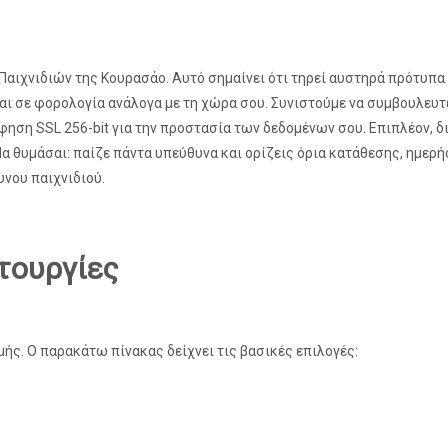
 Παιχνιδιών της Κουρασάο. Αυτό σημαίνει ότι τηρεί αυστηρά πρότυπα
αι σε φορολογία ανάλογα με τη χώρα σου. Συνιστούμε να συμβουλευτ
ση SSL 256-bit για την προστασία των δεδομένων σου. Επιπλέον, δ
Να θυμάσαι: παίζε πάντα υπεύθυνα και ορίζεις όρια κατάθεσης, ημερή
υνου παιχνιδιού.
τουργίες
ής. Ο παρακάτω πίνακας δείχνει τις βασικές επιλογές: