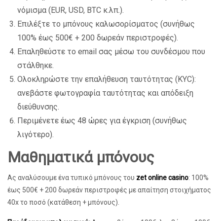
νόμισμα (EUR, USD, BTC κ.λπ.).
Επιλέξτε το μπόνους καλωσορίσματος (συνήθως
100% έως 500€ + 200 δωρεάν περιστροφές).
Επαληθεύστε το email σας μέσω του συνδέσμου που
στάλθηκε.
Ολοκληρώστε την επαλήθευση ταυτότητας (KYC):
ανεβάστε φωτογραφία ταυτότητας και απόδειξη
διεύθυνσης.
Περιμένετε έως 48 ώρες για έγκριση (συνήθως
λιγότερο).
Μαθηματικά μπόνους
Ας αναλύσουμε ένα τυπικό μπόνους του
zet online casino
: 100%
έως 500€ + 200 δωρεάν περιστροφές με απαίτηση στοιχήματος
40x το ποσό (κατάθεση + μπόνους).