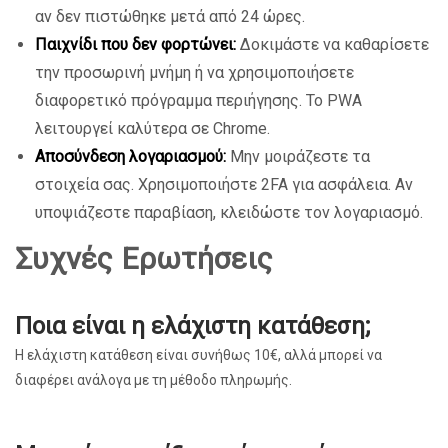
αν δεν πιστώθηκε μετά από 24 ώρες.
Παιχνίδι που δεν φορτώνει:
Δοκιμάστε να καθαρίσετε
την προσωρινή μνήμη ή να χρησιμοποιήσετε
διαφορετικό πρόγραμμα περιήγησης. Το PWA
λειτουργεί καλύτερα σε Chrome.
Αποσύνδεση λογαριασμού:
Μην μοιράζεστε τα
στοιχεία σας. Χρησιμοποιήστε 2FA για ασφάλεια. Αν
υποψιάζεστε παραβίαση, κλειδώστε τον λογαριασμό.
Συχνές Ερωτήσεις
Ποια είναι η ελάχιστη κατάθεση;
Η ελάχιστη κατάθεση είναι συνήθως 10€, αλλά μπορεί να
διαφέρει ανάλογα με τη μέθοδο πληρωμής.