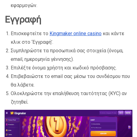
εφαρμογών.
Εγγραφή
Επισκεφτείτε το
Kingmaker online casino
και κάντε
κλικ στο ‘Εγγραφή’.
Συμπληρώστε τα προσωπικά σας στοιχεία (όνομα,
email, ημερομηνία γέννησης).
Επιλέξτε όνομα χρήστη και κωδικό πρόσβασης.
Επιβεβαιώστε το email σας μέσω του συνδέσμου που
θα λάβετε.
Ολοκληρώστε την επαλήθευση ταυτότητας (KYC) αν
ζητηθεί.