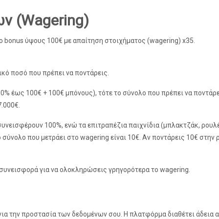
ν (Wagering)
no bonus ύψους 100€ με απαίτηση στοιχήματος (wagering) x35.
ικό ποσό που πρέπει να ποντάρεις.
00% έως 100€ + 100€ μπόνους), τότε το σύνολο που πρέπει να ποντάρε
7.000€.
υνεισφέρουν 100%, ενώ τα επιτραπέζια παιχνίδια (μπλακτζάκ, ρουλ
 σύνολο που μετράει στο wagering είναι 10€. Αν ποντάρεις 10€ στην 
 συνεισφορά για να ολοκληρώσεις γρηγορότερα το wagering.
για την προστασία των δεδομένων σου. Η πλατφόρμα διαθέτει άδεια 