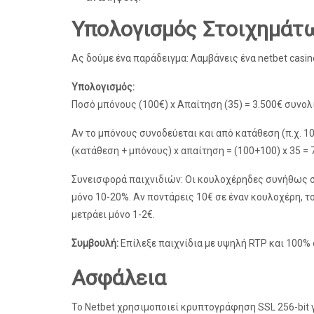
Υπολογισμός Στοιχημάτω
Ας δούμε ένα παράδειγμα: Λαμβάνεις ένα netbet casi
Υπολογισμός:
Ποσό μπόνους (100€) x Απαίτηση (35) = 3.500€ συνολ
Αν το μπόνους συνοδεύεται και από κατάθεση (π.χ. 1
(κατάθεση + μπόνους) x απαίτηση = (100+100) x 35 = 
Συνεισφορά παιχνιδιών: Οι κουλοχέρηδες συνήθως σ
μόνο 10-20%. Αν ποντάρεις 10€ σε έναν κουλοχέρη, το
μετράει μόνο 1-2€.
Συμβουλή:
Επίλεξε παιχνίδια με υψηλή RTP και 100%
Ασφάλεια
Το Netbet χρησιμοποιεί κρυπτογράφηση SSL 256-bit 