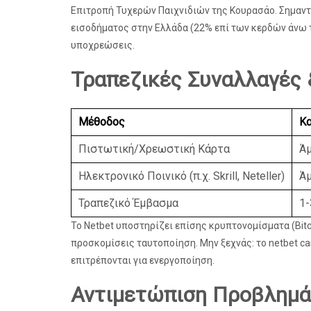
Επιτροπή Τυχερών Παιχνιδιών της Κουρασάο. Σημαντι
εισοδήματος στην Ελλάδα (22% επί των κερδών άνω τ
υποχρεώσεις.
Τραπεζικές Συναλλαγές
Μέθοδος
Κ
Πιστωτική/Χρεωστική Κάρτα
Ά
Ηλεκτρονικό Ποινικό (π.χ. Skrill, Neteller)
Ά
Τραπεζικό Έμβασμα
1-
Το Netbet υποστηρίζει επίσης κρυπτονομίσματα (Bitc
προσκομίσεις ταυτοποίηση. Μην ξεχνάς: το netbet c
επιτρέπονται για ενεργοποίηση.
Αντιμετώπιση Προβλημ