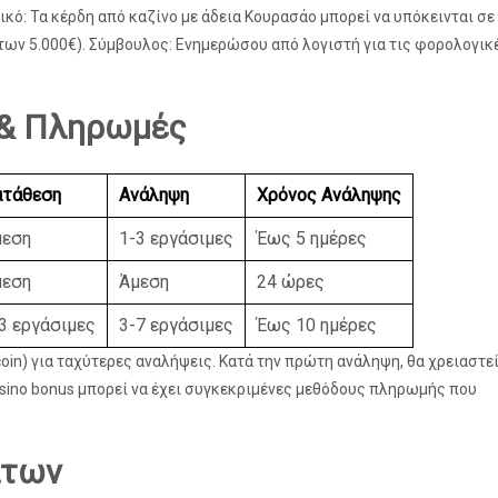
κό: Τα κέρδη από καζίνο με άδεια Κουρασάο μπορεί να υπόκεινται σ
ων 5.000€). Σύμβουλος: Ενημερώσου από λογιστή για τις φορολογικ
 & Πληρωμές
ατάθεση
Ανάληψη
Χρόνος Ανάληψης
μεση
1-3 εργάσιμες
Έως 5 ημέρες
μεση
Άμεση
24 ώρες
3 εργάσιμες
3-7 εργάσιμες
Έως 10 ημέρες
oin) για ταχύτερες αναλήψεις. Κατά την πρώτη ανάληψη, θα χρειαστεί
asino bonus μπορεί να έχει συγκεκριμένες μεθόδους πληρωμής που
άτων