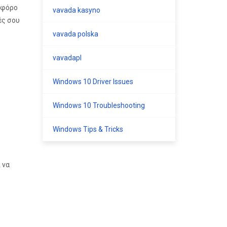
ε φόρο
vavada kasyno
ές σου
vavada polska
vavadapl
Windows 10 Driver Issues
Windows 10 Troubleshooting
Windows Tips & Tricks
 να