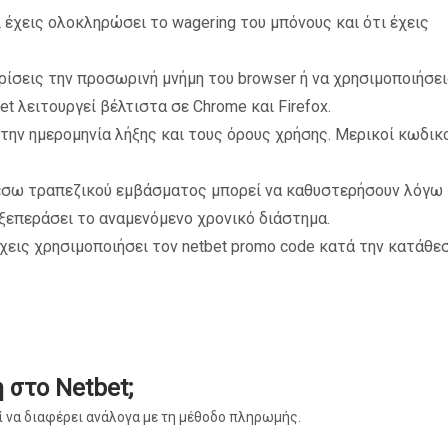
έχεις ολοκληρώσει το wagering του μπόνους και ότι έχεις
ίσεις την προσωρινή μνήμη του browser ή να χρησιμοποιήσε
t λειτουργεί βέλτιστα σε Chrome και Firefox.
την ημερομηνία λήξης και τους όρους χρήσης. Μερικοί κωδικ
έσω τραπεζικού εμβάσματος μπορεί να καθυστερήσουν λόγω
 ξεπεράσει το αναμενόμενο χρονικό διάστημα.
εις χρησιμοποιήσει τον netbet promo code κατά την κατάθεσ
 στο Netbet;
ί να διαφέρει ανάλογα με τη μέθοδο πληρωμής.