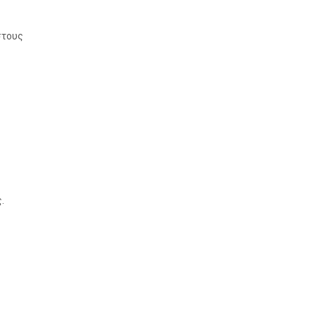
στους
.