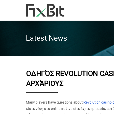
Latest News
ΟΔΗΓΌΣ REVOLUTION CASI
ΑΡΧΆΡΙΟΥΣ
Many players have questions about
Revolution casino 
είστε νέος στα online καζίνο είτε έχετε εμπειρία, αυ