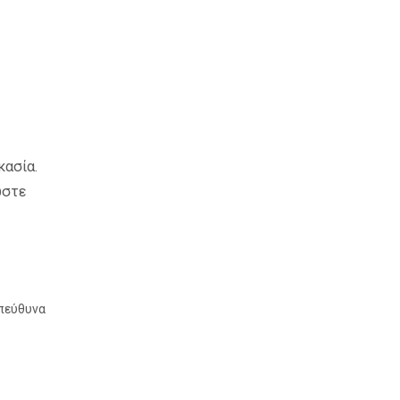
κασία.
ώστε
υπεύθυνα