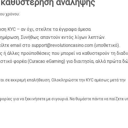
σε καθυστέρηση ανάληψης
ου χρόνου:
ση KYC – αν όχι, στείλτε τα έγγραφα άμεσα.
 ενημέρωση. Συνήθως απαντούν εντός λίγων λεπτών.
λτε email στο support@revolutioncasino.com (υποθετικό).
 ή άλλες προϋποθέσεις που μπορεί να καθυστερούν τη διαδι
ιστικό φορέα (Curacao eGaming) για διαιτησία, αλλά πρώτα δ
αι σε εκκρεμή επαλήθευση. Ολοκληρώστε την KYC αμέσως μετά την
ορίες για να ξεκινήσετε με σιγουριά. Να θυμάστε πάντα να παίζετε 