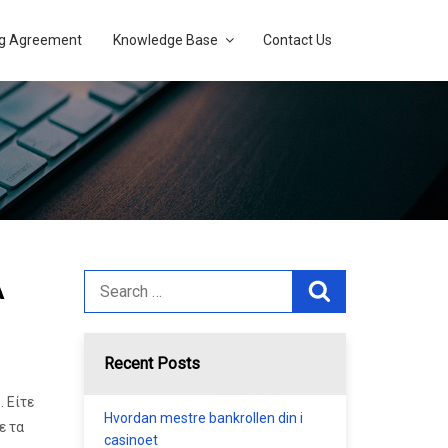
ng Agreement
Knowledge Base
Contact Us
Α
Recent Posts
. Είτε
Hvordan mestre bankrollen din i
ε τα
casinoet