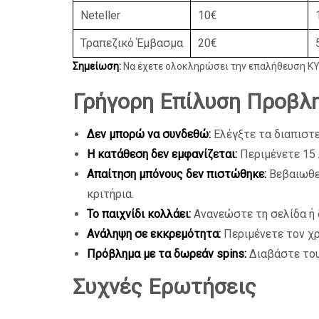
Neteller
10€
Τραπεζικό Έμβασμα
20€
Σημείωση:
Να έχετε ολοκληρώσει την επαλήθευση KYC
Γρήγορη Επίλυση Προβλ
Δεν μπορώ να συνδεθώ:
Ελέγξτε τα διαπιστε
Η κατάθεση δεν εμφανίζεται:
Περιμένετε 15 λ
Απαίτηση μπόνους δεν πιστώθηκε:
Βεβαιωθεί
κριτήρια.
Το παιχνίδι κολλάει:
Ανανεώστε τη σελίδα ή 
Ανάληψη σε εκκρεμότητα:
Περιμένετε τον χρ
Πρόβλημα με τα δωρεάν spins:
Διαβάστε τους
Συχνές Ερωτήσεις