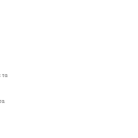
 τα
τα.