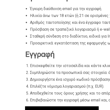
Έγκυρη διεύθυνση email για την εγγραφή.
Ηλικία άνω των 18 ετών (ή 21 σε ορισμένες 
Αριθμός ταυτοποίησης και ένα έγγραφο ταυτ
Πρόσβαση σε τραπεζικό λογαριασμό ή e-wall
Σταθερή σύνδεση στο διαδίκτυο, ειδικά για l
Προαιρετικά: εγκατάσταση της εφαρμογής ω
Εγγραφή
Επισκεφθείτε την ιστοσελίδα και κάντε κλικ
Συμπληρώστε τα προσωπικά σας στοιχεία: όνο
Δημιουργήστε ένα ισχυρό κωδικό πρόσβασης
Επιλέξτε νόμισμα λογαριασμού (π.χ. EUR).
Αποδεχθείτε τους όρους χρήσης και το από
Επιβεβαιώστε την εγγραφή μέσω email και, 