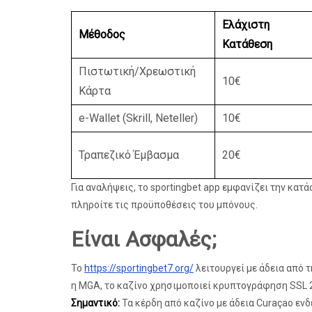
Ελάχιστη
Μέθοδος
Κατάθεση
Πιστωτική/Χρεωστική
10€
Κάρτα
e-Wallet (Skrill, Neteller)
10€
Τραπεζικό Έμβασμα
20€
Για αναλήψεις, το sportingbet app εμφανίζει την κατ
πληροίτε τις προϋποθέσεις του μπόνους.
Είναι Ασφαλές;
Το
https://sportingbet7.org/
λειτουργεί με άδεια από 
η MGA, το καζίνο χρησιμοποιεί κρυπτογράφηση SSL 25
Σημαντικό:
Τα κέρδη από καζίνο με άδεια Curaçao εν