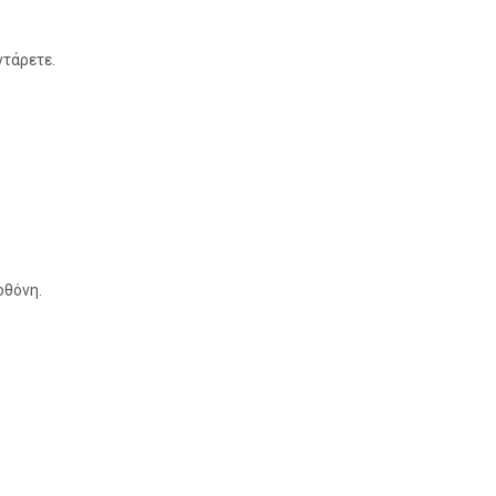
ντάρετε.
οθόνη.