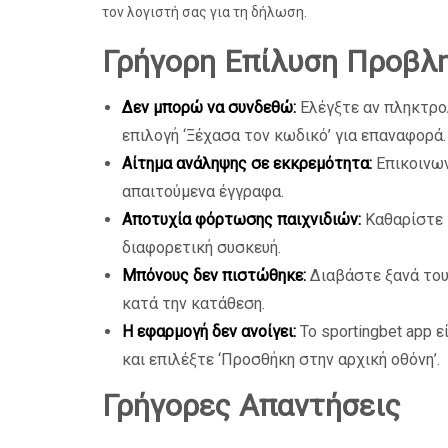
τον λογιστή σας για τη δήλωση.
Γρήγορη Επίλυση Προβλ
Δεν μπορώ να συνδεθώ:
Ελέγξτε αν πληκτρολ
επιλογή ‘Ξέχασα τον κωδικό’ για επαναφορά.
Αίτημα ανάληψης σε εκκρεμότητα:
Επικοινων
απαιτούμενα έγγραφα.
Αποτυχία φόρτωσης παιχνιδιών:
Καθαρίστε 
διαφορετική συσκευή.
Μπόνους δεν πιστώθηκε:
Διαβάστε ξανά τους
κατά την κατάθεση.
Η εφαρμογή δεν ανοίγει:
Το sportingbet app 
και επιλέξτε ‘Προσθήκη στην αρχική οθόνη’.
Γρήγορες Απαντήσεις