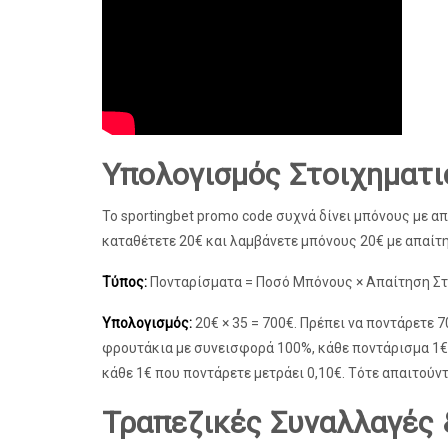
Υπολογισμός Στοιχηματ
Το sportingbet promo code συχνά δίνει μπόνους με α
καταθέτετε 20€ και λαμβάνετε μπόνους 20€ με απαίτ
Τύπος:
Πονταρίσματα = Ποσό Μπόνους × Απαίτηση Σ
Υπολογισμός:
20€ × 35 = 700€. Πρέπει να ποντάρετε 
φρουτάκια με συνεισφορά 100%, κάθε ποντάρισμα 1€ 
κάθε 1€ που ποντάρετε μετράει 0,10€. Τότε απαιτούν
Τραπεζικές Συναλλαγές