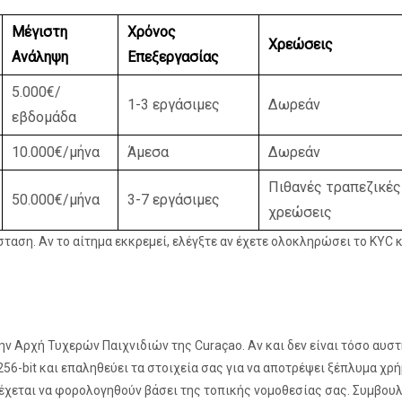
Μέγιστη
Χρόνος
Χρεώσεις
Ανάληψη
Επεξεργασίας
5.000€/
1-3 εργάσιμες
Δωρεάν
εβδομάδα
10.000€/μήνα
Άμεσα
Δωρεάν
Πιθανές τραπεζικές
50.000€/μήνα
3-7 εργάσιμες
χρεώσεις
άσταση. Αν το αίτημα εκκρεμεί, ελέγξτε αν έχετε ολοκληρώσει το KYC κ
την Αρχή Τυχερών Παιχνιδιών της Curaçao. Αν και δεν είναι τόσο αυσ
6-bit και επαληθεύει τα στοιχεία σας για να αποτρέψει ξέπλυμα χρή
δέχεται να φορολογηθούν βάσει της τοπικής νομοθεσίας σας. Συμβου