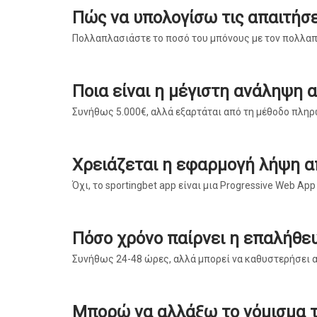
Πώς να υπολογίσω τις απαιτήσε
Πολλαπλασιάστε το ποσό του μπόνους με τον πολλαπλα
Ποια είναι η μέγιστη ανάληψη 
Συνήθως 5.000€, αλλά εξαρτάται από τη μέθοδο πληρω
Χρειάζεται η εφαρμογή λήψη απ
Όχι, το sportingbet app είναι μια Progressive Web A
Πόσο χρόνο παίρνει η επαλήθε
Συνήθως 24-48 ώρες, αλλά μπορεί να καθυστερήσει α
Μπορώ να αλλάξω το νόμισμα τ