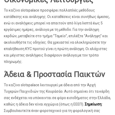
Το καζίνο slotspalace προσφέρει πολλαπλές μεθόδους
κατάθεσης και ανάληψης. Οι καταθέσεις είναι συνήθως άμεσες,
ενώ οι αναλήψεις μπορεί να απαιτούν από λίγα λεπτά έως 5
εργάσιμες ημέρες, ανάλογα με τη μέθοδο. Για την ανάληψη
κερδών, μεταβείτε στο τμήμα “Ταμείο”, επιλέξτε “Ανάληψη” και
ακολουθήστε τις οδηγίες. Θα χρειαστεί να ολοκληρώσετε την
επαλήθευση KYC προτού γίνει η πρώτη ανάληψη. Οι ελάχιστες
και μέγιστες αναλήψεις διαφέρουν ανάλογα με τον τρόπο
πληρωμής.
Άδεια & Προστασία Παικτών
Το καζίνο slotspalace λειτουργεί με άδεια από την Αρχή
Τυχερών Παιχνιδιών της Κουράσάο. Αυτό σημαίνει ότι τα κέρδη
σας ενδέχεται να υπόκεινται σε φόρο εισοδήματος στην Ελλάδα,
καθώς η άδεια δεν είναι εγχώρια (όπως η ΕΕΕΠ).
Σημείωση:
Συμβουλευτείτε έναν φοροτεχνικό για τη φορολογική σας