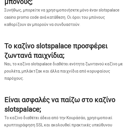
μπόνους;
Συνήθως, μπορείτε να χρησιμοποιήσετε μόνο έναν slotspalace
casino promo code ανά κατάθεση. Οι όροι του μπόνους
καθορίζουν αν μπορούν να συνδυαστούν.
Το καζίνο slotspalace προσφέρει
ζωντανά παιχνίδια;
Ναι, το καζίνο slotspalace διαθέτει ενότητα ζωντανού καζίνο με
ρουλέτα, μπλάκτζακ και άλλα παιχνίδια από κορυφαίους
παρόχους.
Είναι ασφαλές να παίζω στο καζίνο
slotspalace;
Το καζίνο διαθέτει άδεια από την Κουράσάο, χρησιμοποιεί
κρυπτογράφηση SSL και ακολουθεί πρακτικές υπεύθυνου