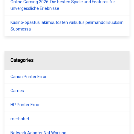
Online Gaming 2026: Die besten Spiele und Features für
unvergessliche Erlebnisse
Kasino-opastus lakimuutosten vaikutus pelimahdollisuuksiin
Suomessa
Categories
Canon Printer Error
Games
HP Printer Error
merhabet
Network Adapter Not Working