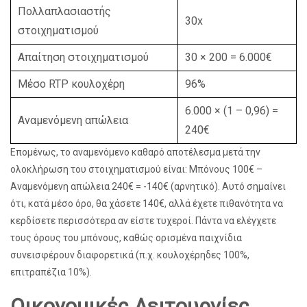
Πολλαπλασιαστής
30x
στοιχηματισμού
Απαίτηση στοιχηματισμού
30 × 200 = 6.000€
Μέσο RTP κουλοχέρη
96%
6.000 × (1 – 0,96) =
Αναμενόμενη απώλεια
240€
Επομένως, το αναμενόμενο καθαρό αποτέλεσμα μετά την
ολοκλήρωση του στοιχηματισμού είναι: Μπόνους 100€ –
Αναμενόμενη απώλεια 240€ = -140€ (αρνητικό). Αυτό σημαίνει
ότι, κατά μέσο όρο, θα χάσετε 140€, αλλά έχετε πιθανότητα να
κερδίσετε περισσότερα αν είστε τυχεροί. Πάντα να ελέγχετε
τους όρους του μπόνους, καθώς ορισμένα παιχνίδια
συνεισφέρουν διαφορετικά (π.χ. κουλοχέρηδες 100%,
επιτραπέζια 10%).
Οικονομικές Λειτουργίες