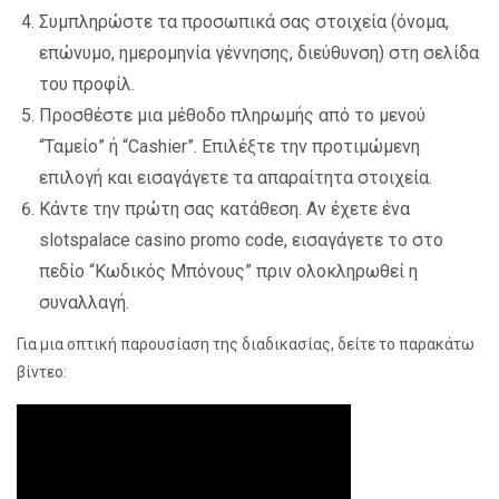
Συμπληρώστε τα προσωπικά σας στοιχεία (όνομα,
επώνυμο, ημερομηνία γέννησης, διεύθυνση) στη σελίδα
του προφίλ.
Προσθέστε μια μέθοδο πληρωμής από το μενού
“Ταμείο” ή “Cashier”. Επιλέξτε την προτιμώμενη
επιλογή και εισαγάγετε τα απαραίτητα στοιχεία.
Κάντε την πρώτη σας κατάθεση. Αν έχετε ένα
slotspalace casino promo code, εισαγάγετε το στο
πεδίο “Κωδικός Μπόνους” πριν ολοκληρωθεί η
συναλλαγή.
Για μια οπτική παρουσίαση της διαδικασίας, δείτε το παρακάτω
βίντεο: