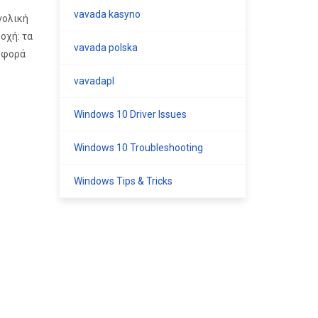
vavada kasyno
νολική
οχή: τα
vavada polska
ισφορά
vavadapl
Windows 10 Driver Issues
Windows 10 Troubleshooting
Windows Tips & Tricks