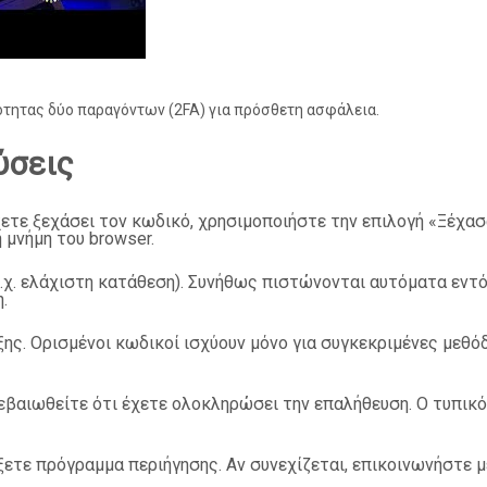
ότητας δύο παραγόντων (2FA) για πρόσθετη ασφάλεια.
ύσεις
χετε ξεχάσει τον κωδικό, χρησιμοποιήστε την επιλογή «Ξέχασ
 μνήμη του browser.
π.χ. ελάχιστη κατάθεση). Συνήθως πιστώνονται αυτόματα εντ
.
ξης. Ορισμένοι κωδικοί ισχύουν μόνο για συγκεκριμένες μεθό
Βεβαιωθείτε ότι έχετε ολοκληρώσει την επαλήθευση. Ο τυπικ
ετε πρόγραμμα περιήγησης. Αν συνεχίζεται, επικοινωνήστε μ