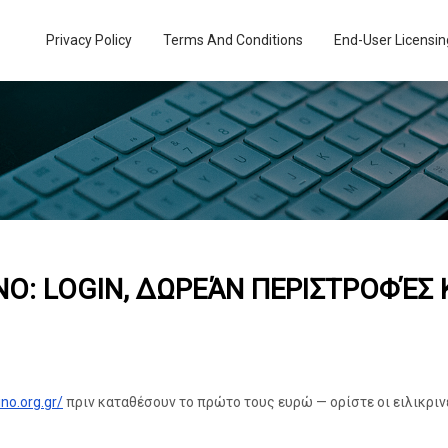
Privacy Policy
Terms And Conditions
End-User Licensi
O: LOGIN, ΔΩΡΕΆΝ ΠΕΡΙΣΤΡΟΦΈΣ 
ino.org.gr/
πριν καταθέσουν το πρώτο τους ευρώ — ορίστε οι ειλικριν