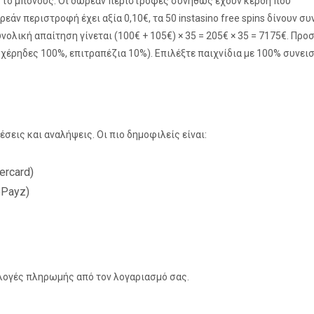
ό το μπόνους. Οι δωρεάν περιστροφές συνήθως έχουν κέρδη που
άν περιστροφή έχει αξία 0,10€, τα 50 instasino free spins δίνουν συ
νολική απαίτηση γίνεται (100€ + 105€) × 35 = 205€ × 35 = 7175€. Προσ
οχέρηδες 100%, επιτραπέζια 10%). Επιλέξτε παιχνίδια με 100% συνε
έσεις και αναλήψεις. Οι πιο δημοφιλείς είναι:
ercard)
oPayz)
πιλογές πληρωμής από τον λογαριασμό σας.