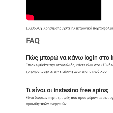
Συμβουλή: Χρησιμοποιήστε ηλεκτρονικά πορτοφόλια γ
FAQ
Πώς μπορώ να κάνω login στο I
Επισκεφθείτε την ιστοσελίδα, κάντε κλικ στο «Σύνδεσ
χρησιμοποιήστε την επιλογή ανάκτησης κωδικού.
Τι είναι οι instasino free spins;
Είναι δωρεάν περιστροφές που προσφέρονται σε συ
προωθητικών ενεργειών.