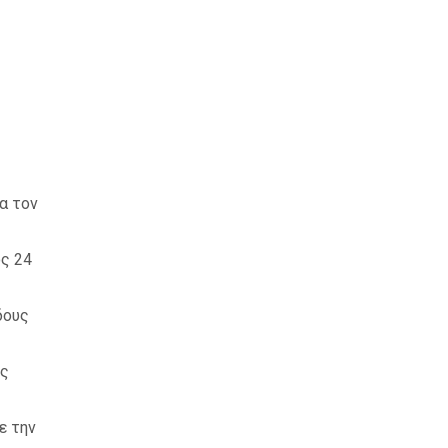
α τον
ός 24
δους
ός
ε την