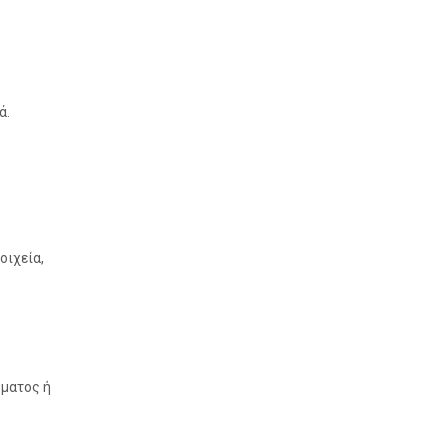
ά.
οιχεία,
ματος ή