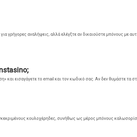
ια γρήγορες αναλήψεις, αλλά ελέγξτε αν δικαιούστε μπόνους με αυτ
nstasino;
η» και εισαγάγετε το email και τον κωδικό σας. Αν δεν θυμάστε τα στ
γκεκριμένους κουλοχέρηδες, συνήθως ως μέρος μπόνους καλωσορίσ