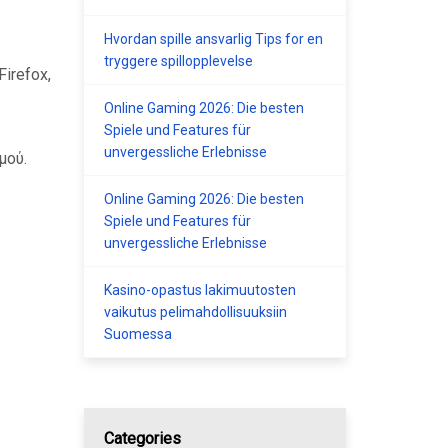
Hvordan spille ansvarlig Tips for en
tryggere spillopplevelse
irefox,
Online Gaming 2026: Die besten
Spiele und Features für
unvergessliche Erlebnisse
μού.
Online Gaming 2026: Die besten
Spiele und Features für
unvergessliche Erlebnisse
Kasino-opastus lakimuutosten
vaikutus pelimahdollisuuksiin
Suomessa
Categories