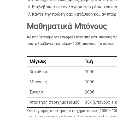
Επιβεβαιώστε τον λογαριασμό μέσω του ema
Κάντε την πρώτη σας κατάθεση και, αν υπάρχ
Μαθηματικά Μπόνους
Ας υποθέσουμε ότι επωφελείστε από ένα μπόνους πρώ
οπότε λαμβάνετε επιπλέον 100€ μπόνους. Το σύνολο τ
Μέγεθος
Τιμή
Κατάθεση
100€
Μπόνους
100€
Σύνολο
200€
Απαίτηση στοιχηματισμού
35x (μπόνους + 
Υπολογισμός απαίτησης στοιχηματισμού: (100€ + 100€