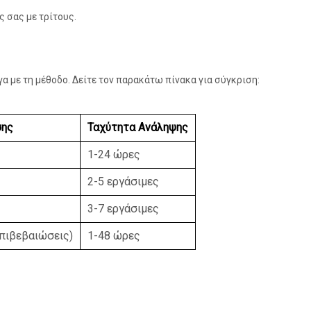
ς σας με τρίτους.
α με τη μέθοδο. Δείτε τον παρακάτω πίνακα για σύγκριση:
σης
Ταχύτητα Ανάληψης
1-24 ώρες
2-5 εργάσιμες
3-7 εργάσιμες
επιβεβαιώσεις)
1-48 ώρες