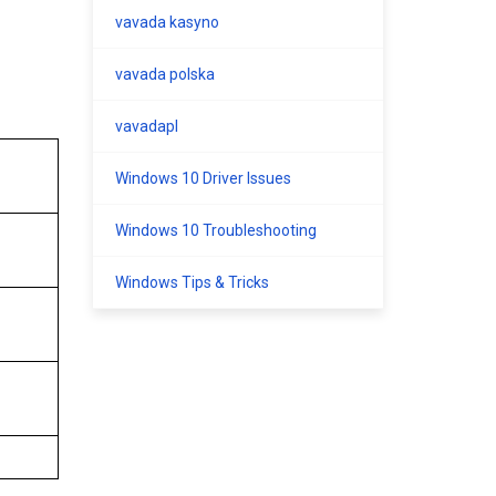
vavada kasyno
vavada polska
vavadapl
Windows 10 Driver Issues
Windows 10 Troubleshooting
Windows Tips & Tricks