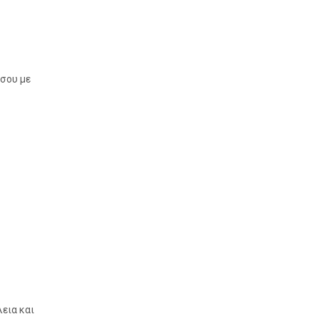
 σου με
εια και