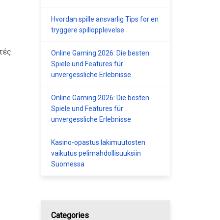
Hvordan spille ansvarlig Tips for en
tryggere spillopplevelse
τές.
Online Gaming 2026: Die besten
Spiele und Features für
unvergessliche Erlebnisse
Online Gaming 2026: Die besten
Spiele und Features für
unvergessliche Erlebnisse
Kasino-opastus lakimuutosten
vaikutus pelimahdollisuuksiin
Suomessa
Categories