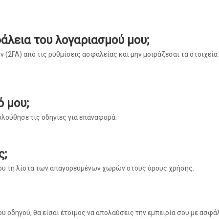
λεια του λογαριασμού μου;
(2FA) από τις ρυθμίσεις ασφαλείας και μην μοιράζεσαι τα στοιχεία
ό μου;
ολούθησε τις οδηγίες για επαναφορά.
ς;
σου τη λίστα των απαγορευμένων χωρών στους όρους χρήσης.
 οδηγού, θα είσαι έτοιμος να απολαύσεις την εμπειρία σου με ασφάλ