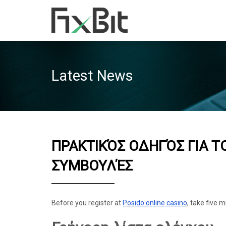
Latest News
ΠΡΑΚΤΙΚΌΣ ΟΔΗΓΌΣ ΓΙΑ Τ
ΣΥΜΒΟΥΛΈΣ
Before you register at
Posido online casino
, take five 