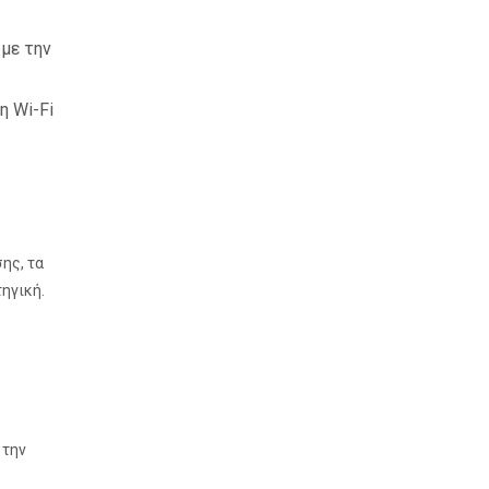
με την
η Wi-Fi
ης, τα
ηγική.
 την