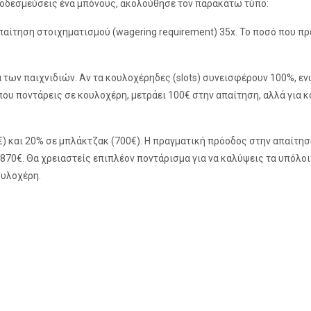
αποδεσμεύσεις ένα μπόνους, ακολούθησε τον παρακάτω τύπο:
παίτηση στοιχηματισμού (wagering requirement) 35x. Το ποσό που πρ
 των παιχνιδιών. Αν τα κουλοχέρηδες (slots) συνεισφέρουν 100%, εν
που ποντάρεις σε κουλοχέρη, μετράει 100€ στην απαίτηση, αλλά για κ
€) και 20% σε μπλάκτζακ (700€). Η πραγματική πρόοδος στην απαίτησ
= 2870€. Θα χρειαστείς επιπλέον ποντάρισμα για να καλύψεις τα υπόλο
ουλοχέρη.