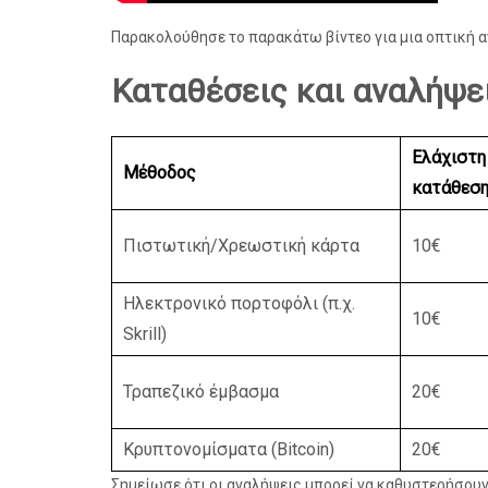
Παρακολούθησε το παρακάτω βίντεο για μια οπτική 
Καταθέσεις και αναλήψε
Ελάχιστη
Μέθοδος
κατάθεσ
Πιστωτική/Χρεωστική κάρτα
10€
Ηλεκτρονικό πορτοφόλι (π.χ.
10€
Skrill)
Τραπεζικό έμβασμα
20€
Κρυπτονομίσματα (Bitcoin)
20€
Σημείωσε ότι οι αναλήψεις μπορεί να καθυστερήσουν