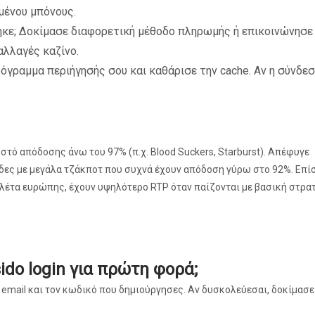
μένου μπόνους.
ηκε; Δοκίμασε διαφορετική μέθοδο πληρωμής ή επικοινώνησε 
αλλαγές καζίνο.
όγραμμα περιήγησής σου και καθάρισε την cache. Αν η σύνδεσ
τό απόδοσης άνω του 97% (π.χ. Blood Suckers, Starburst). Απέφυγε
δες με μεγάλα τζάκποτ που συχνά έχουν απόδοση γύρω στο 92%. Επίσ
υλέτα ευρώπης, έχουν υψηλότερο RTP όταν παίζονται με βασική στρατ
do login για πρώτη φορά;
mail και τον κωδικό που δημιούργησες. Αν δυσκολεύεσαι, δοκίμασε