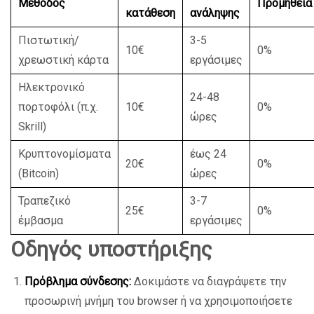
Μέθοδος
Προμήθεια
κατάθεση
ανάληψης
Πιστωτική/
3-5
10€
0%
χρεωστική κάρτα
εργάσιμες
Ηλεκτρονικό
24-48
πορτοφόλι (π.χ.
10€
0%
ώρες
Skrill)
Κρυπτονομίσματα
έως 24
20€
0%
(Bitcoin)
ώρες
Τραπεζικό
3-7
25€
0%
έμβασμα
εργάσιμες
Οδηγός υποστήριξης
Πρόβλημα σύνδεσης:
Δοκιμάστε να διαγράψετε την
προσωρινή μνήμη του browser ή να χρησιμοποιήσετε