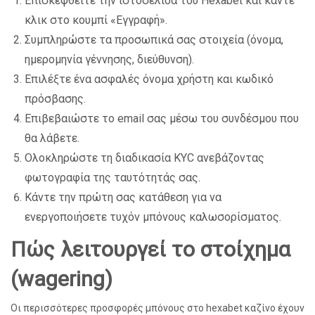
Επισκεφθείτε την ιστοσελίδα του Hexabet και κάντε
κλικ στο κουμπί «Εγγραφή».
Συμπληρώστε τα προσωπικά σας στοιχεία (όνομα,
ημερομηνία γέννησης, διεύθυνση).
Επιλέξτε ένα ασφαλές όνομα χρήστη και κωδικό
πρόσβασης.
Επιβεβαιώστε το email σας μέσω του συνδέσμου που
θα λάβετε.
Ολοκληρώστε τη διαδικασία KYC ανεβάζοντας
φωτογραφία της ταυτότητάς σας.
Κάντε την πρώτη σας κατάθεση για να
ενεργοποιήσετε τυχόν μπόνους καλωσορίσματος.
Πώς λειτουργεί το στοίχημα
(wagering)
Οι περισσότερες προσφορές μπόνους στο hexabet καζίνο έχουν