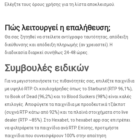
Ελέγξτε τους όρους χρήσης για τη λίστα αποκλεισμού.
Πώς λειτουργεί η επαλήθευση;
Θα σας ζητηθεί να στείλετε αντίγραφο ταυτότητας, απόδειξη
διεύθυνσης και απόδειξη πληρωμής (αν χρειαστεί). Η
διαδικασία διαρκεί συνήθως 24-48 ώρες.
Συμβουλές ειδικών
Για να μεγιστοποιήσετε τις πιθανότητές σας, επιλέξτε παιχνίδια
με υψηλό RTP. Οι κουλοχέρηδες όπως το Starburst (RTP 96,1%),
το Book of Dead (96,2%) και το Blood Suckers (98%) είναι καλές
επιλογές. Αποφύγετε τα παιχνίδια με προοδευτικά τζάκποτ
(συχνά RTP κάτω από 92%) και τα πλαϊνά στοιχήματα στο live
dealer (RTP ~85%). Στο Hexabet, το hexabet app σας επιτρέπει
να φιλτράρετε τα παιχνίδια ανά RTP. Επίσης, προτιμήστε
παιχνίδια που συνεισφέρουν 100% στην απαίτηση