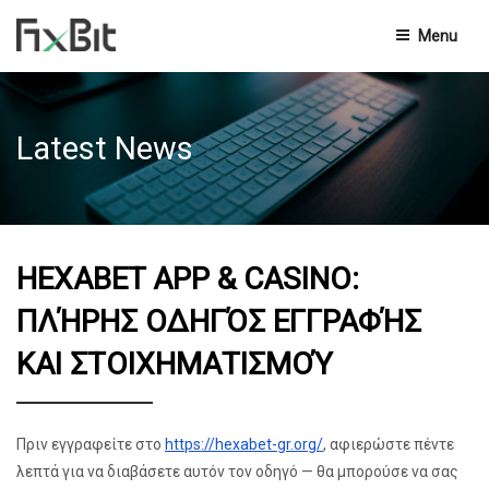
Menu
Privacy Policy
Latest News
Terms And Conditions
End-User Licensing Agreement
Knowledge Base
HEXABET APP & CASINO:
Contact Us
ΠΛΉΡΗΣ ΟΔΗΓΌΣ ΕΓΓΡΑΦΉΣ
ΚΑΙ ΣΤΟΙΧΗΜΑΤΙΣΜΟΎ
Πριν εγγραφείτε στο
https://hexabet-gr.org/
, αφιερώστε πέντε
λεπτά για να διαβάσετε αυτόν τον οδηγό — θα μπορούσε να σας