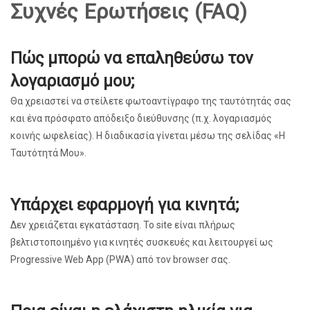
Συχνές Ερωτήσεις (FAQ)
Πώς μπορώ να επαληθεύσω τον
λογαριασμό μου;
Θα χρειαστεί να στείλετε φωτοαντίγραφο της ταυτότητάς σας
και ένα πρόσφατο απόδειξο διεύθυνσης (π.χ. λογαριασμός
κοινής ωφελείας). Η διαδικασία γίνεται μέσω της σελίδας «Η
Ταυτότητά Μου».
Υπάρχει εφαρμογή για κινητά;
Δεν χρειάζεται εγκατάσταση. Το site είναι πλήρως
βελτιστοποιημένο για κινητές συσκευές και λειτουργεί ως
Progressive Web App (PWA) από τον browser σας.