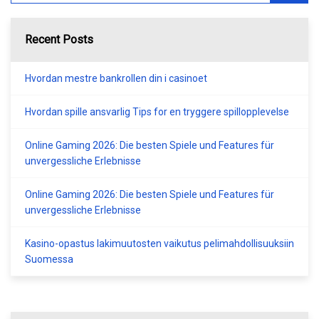
Recent Posts
Hvordan mestre bankrollen din i casinoet
Hvordan spille ansvarlig Tips for en tryggere spillopplevelse
Online Gaming 2026: Die besten Spiele und Features für
unvergessliche Erlebnisse
Online Gaming 2026: Die besten Spiele und Features für
unvergessliche Erlebnisse
Kasino-opastus lakimuutosten vaikutus pelimahdollisuuksiin
Suomessa