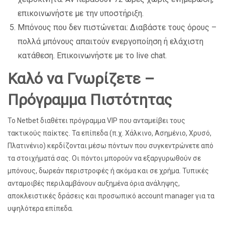
επικοινωνήστε με την υποστήριξη.
Μπόνους που δεν πιστώνεται: Διαβάστε τους όρους –
πολλά μπόνους απαιτούν ενεργοποίηση ή ελάχιστη
κατάθεση. Επικοινωνήστε με το live chat.
Καλό να Γνωρίζετε –
Πρόγραμμα Πιστότητας
Το Netbet διαθέτει πρόγραμμα VIP που ανταμείβει τους
τακτικούς παίκτες. Τα επίπεδα (π.χ. Χάλκινο, Ασημένιο, Χρυσό,
Πλατινένιο) κερδίζονται μέσω πόντων που συγκεντρώνετε από
τα στοιχήματά σας. Οι πόντοι μπορούν να εξαργυρωθούν σε
μπόνους, δωρεάν περιστροφές ή ακόμα και σε χρήμα. Τυπικές
ανταμοιβές περιλαμβάνουν αυξημένα όρια ανάληψης,
αποκλειστικές δράσεις και προσωπικό account manager για τα
υψηλότερα επίπεδα.