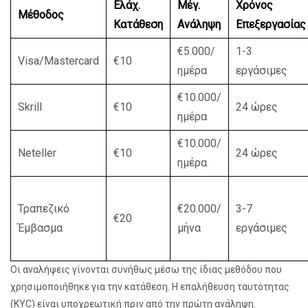
Ελάχ.
Μέγ.
Χρόνος
Μέθοδος
Κατάθεση
Ανάληψη
Επεξεργασίας
€5.000/
1-3
Visa/Mastercard
€10
ημέρα
εργάσιμες
€10.000/
Skrill
€10
24 ώρες
ημέρα
€10.000/
Neteller
€10
24 ώρες
ημέρα
Τραπεζικό
€20.000/
3-7
€20
Έμβασμα
μήνα
εργάσιμες
Οι αναλήψεις γίνονται συνήθως μέσω της ίδιας μεθόδου που
χρησιμοποιήθηκε για την κατάθεση. Η επαλήθευση ταυτότητας
(KYC) είναι υποχρεωτική πριν από την πρώτη ανάληψη.