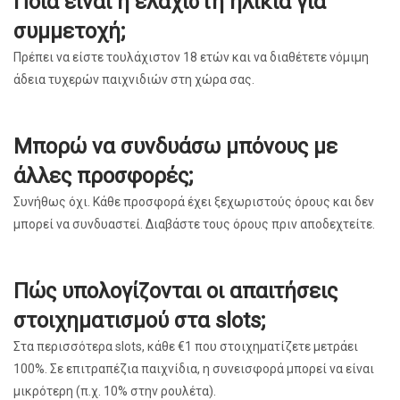
Ποια είναι η ελάχιστη ηλικία για
συμμετοχή;
Πρέπει να είστε τουλάχιστον 18 ετών και να διαθέτετε νόμιμη
άδεια τυχερών παιχνιδιών στη χώρα σας.
Μπορώ να συνδυάσω μπόνους με
άλλες προσφορές;
Συνήθως όχι. Κάθε προσφορά έχει ξεχωριστούς όρους και δεν
μπορεί να συνδυαστεί. Διαβάστε τους όρους πριν αποδεχτείτε.
Πώς υπολογίζονται οι απαιτήσεις
στοιχηματισμού στα slots;
Στα περισσότερα slots, κάθε €1 που στοιχηματίζετε μετράει
100%. Σε επιτραπέζια παιχνίδια, η συνεισφορά μπορεί να είναι
μικρότερη (π.χ. 10% στην ρουλέτα).