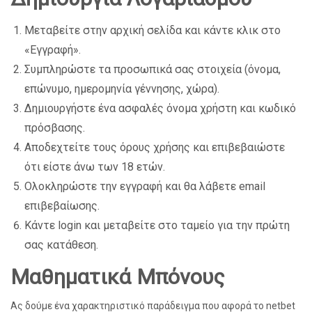
Μεταβείτε στην αρχική σελίδα και κάντε κλικ στο
«Εγγραφή».
Συμπληρώστε τα προσωπικά σας στοιχεία (όνομα,
επώνυμο, ημερομηνία γέννησης, χώρα).
Δημιουργήστε ένα ασφαλές όνομα χρήστη και κωδικό
πρόσβασης.
Αποδεχτείτε τους όρους χρήσης και επιβεβαιώστε
ότι είστε άνω των 18 ετών.
Ολοκληρώστε την εγγραφή και θα λάβετε email
επιβεβαίωσης.
Κάντε login και μεταβείτε στο ταμείο για την πρώτη
σας κατάθεση.
Μαθηματικά Μπόνους
Ας δούμε ένα χαρακτηριστικό παράδειγμα που αφορά το netbet