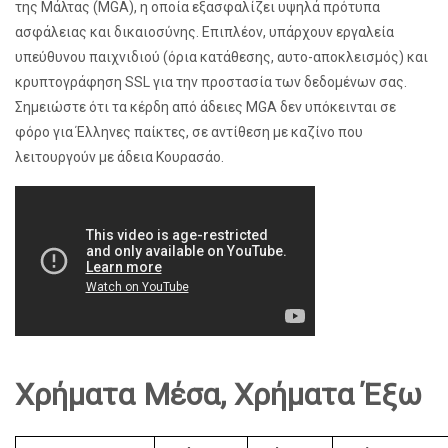
της Μάλτας (MGA), η οποία εξασφαλίζει υψηλά πρότυπα
ασφάλειας και δικαιοσύνης. Επιπλέον, υπάρχουν εργαλεία
υπεύθυνου παιχνιδιού (όρια κατάθεσης, αυτο-αποκλεισμός) και
κρυπτογράφηση SSL για την προστασία των δεδομένων σας.
Σημειώστε ότι τα κέρδη από άδειες MGA δεν υπόκεινται σε
φόρο για Έλληνες παίκτες, σε αντίθεση με καζίνο που
λειτουργούν με άδεια Κουρασάο.
Χρήματα Μέσα, Χρήματα Έξω