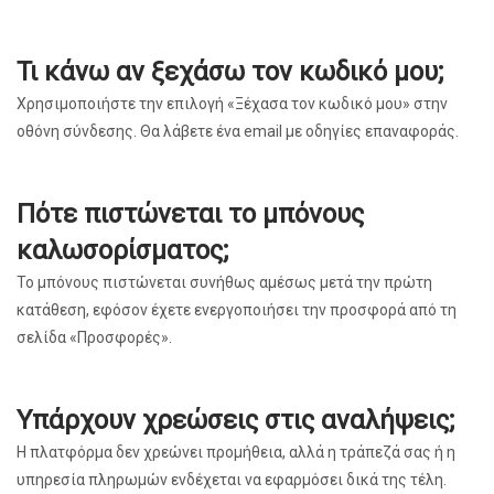
Τι κάνω αν ξεχάσω τον κωδικό μου;
Χρησιμοποιήστε την επιλογή «Ξέχασα τον κωδικό μου» στην
οθόνη σύνδεσης. Θα λάβετε ένα email με οδηγίες επαναφοράς.
Πότε πιστώνεται το μπόνους
καλωσορίσματος;
Το μπόνους πιστώνεται συνήθως αμέσως μετά την πρώτη
κατάθεση, εφόσον έχετε ενεργοποιήσει την προσφορά από τη
σελίδα «Προσφορές».
Υπάρχουν χρεώσεις στις αναλήψεις;
Η πλατφόρμα δεν χρεώνει προμήθεια, αλλά η τράπεζά σας ή η
υπηρεσία πληρωμών ενδέχεται να εφαρμόσει δικά της τέλη.