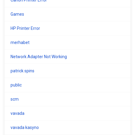
Games
HP Printer Error
merhabet
Network Adapter Not Working
patrick spins
public
scm
vavada
vavada kasyno