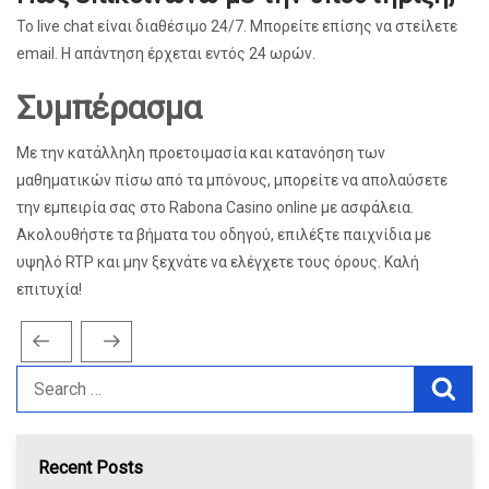
Το live chat είναι διαθέσιμο 24/7. Μπορείτε επίσης να στείλετε
email. Η απάντηση έρχεται εντός 24 ωρών.
Συμπέρασμα
Με την κατάλληλη προετοιμασία και κατανόηση των
μαθηματικών πίσω από τα μπόνους, μπορείτε να απολαύσετε
την εμπειρία σας στο Rabona Casino online με ασφάλεια.
Ακολουθήστε τα βήματα του οδηγού, επιλέξτε παιχνίδια με
υψηλό RTP και μην ξεχνάτε να ελέγχετε τους όρους. Καλή
επιτυχία!
Previous
Next
Post
Post
Post
navigation
Recent Posts