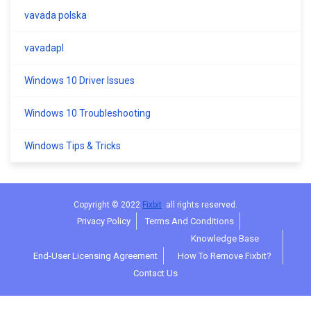
vavada polska
vavadapl
Windows 10 Driver Issues
Windows 10 Troubleshooting
Windows Tips & Tricks
Copyright © 2022
Fixbit
. all rights reserved.
Privacy Policy
Terms And Conditions
Knowledge Base
End-User Licensing Agreement
How To Remove Fixbit?
Contact Us