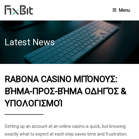
Menu
Privacy Policy
Latest News
Terms And Conditions
End-User Licensing Agreement
Knowledge Base
RABONA CASINO ΜΠΌΝΟΥΣ:
Contact Us
ΒΉΜΑ-ΠΡΟΣ-ΒΉΜΑ ΟΔΗΓΌΣ &
ΥΠΟΛΟΓΙΣΜΟΊ
Setting up an account at an online casino is quick, but knowing
exactly what to expect at each step saves time and frustration.