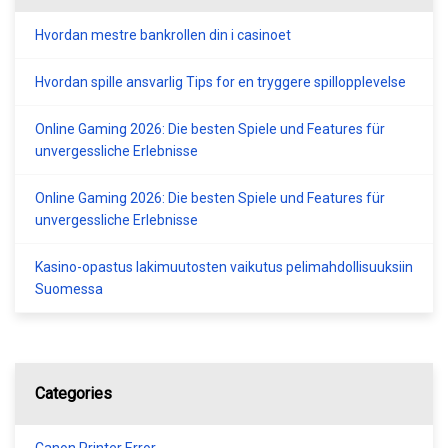
Hvordan mestre bankrollen din i casinoet
Hvordan spille ansvarlig Tips for en tryggere spillopplevelse
Online Gaming 2026: Die besten Spiele und Features für
unvergessliche Erlebnisse
Online Gaming 2026: Die besten Spiele und Features für
unvergessliche Erlebnisse
Kasino-opastus lakimuutosten vaikutus pelimahdollisuuksiin
Suomessa
Categories
Canon Printer Error