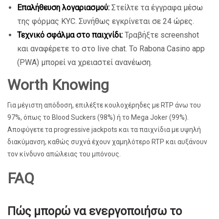
Επαλήθευση λογαριασμού:
Στείλτε τα έγγραφα μέσω
της φόρμας KYC. Συνήθως εγκρίνεται σε 24 ώρες.
Τεχνικό σφάλμα στο παιχνίδι:
Τραβήξτε screenshot
και αναφέρετε το στο live chat. Το Rabona Casino app
(PWA) μπορεί να χρειαστεί ανανέωση.
Worth Knowing
Για μέγιστη απόδοση, επιλέξτε κουλοχέρηδες με RTP άνω του
97%, όπως το Blood Suckers (98%) ή το Mega Joker (99%).
Αποφύγετε τα progressive jackpots και τα παιχνίδια με υψηλή
διακύμανση, καθώς συχνά έχουν χαμηλότερο RTP και αυξάνουν
τον κίνδυνο απώλειας του μπόνους.
FAQ
Πώς μπορώ να ενεργοποιήσω το