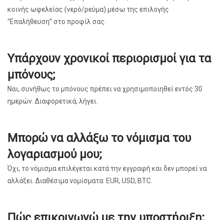
κοινής ωφελείας (νερό/ρεύμα) μέσω της επιλογής
“Επαλήθευση” στο προφίλ σας.
Υπάρχουν χρονικοί περιορισμοί για τα
μπόνους;
Ναι, συνήθως το μπόνους πρέπει να χρησιμοποιηθεί εντός 30
ημερών. Διαφορετικά, λήγει.
Μπορώ να αλλάξω το νόμισμα του
λογαριασμού μου;
Όχι, το νόμισμα επιλέγεται κατά την εγγραφή και δεν μπορεί να
αλλάξει. Διαθέσιμα νομίσματα: EUR, USD, BTC.
Πώς επικοινωνώ με την υποστήριξη;