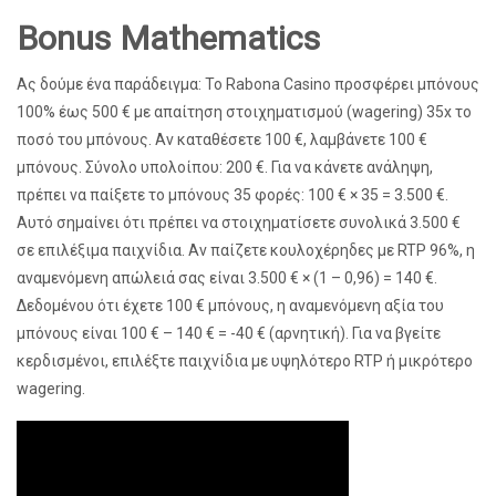
Bonus Mathematics
Ας δούμε ένα παράδειγμα: Το Rabona Casino προσφέρει μπόνους
100% έως 500 € με απαίτηση στοιχηματισμού (wagering) 35x το
ποσό του μπόνους. Αν καταθέσετε 100 €, λαμβάνετε 100 €
μπόνους. Σύνολο υπολοίπου: 200 €. Για να κάνετε ανάληψη,
πρέπει να παίξετε το μπόνους 35 φορές: 100 € × 35 = 3.500 €.
Αυτό σημαίνει ότι πρέπει να στοιχηματίσετε συνολικά 3.500 €
σε επιλέξιμα παιχνίδια. Αν παίζετε κουλοχέρηδες με RTP 96%, η
αναμενόμενη απώλειά σας είναι 3.500 € × (1 – 0,96) = 140 €.
Δεδομένου ότι έχετε 100 € μπόνους, η αναμενόμενη αξία του
μπόνους είναι 100 € – 140 € = -40 € (αρνητική). Για να βγείτε
κερδισμένοι, επιλέξτε παιχνίδια με υψηλότερο RTP ή μικρότερο
wagering.