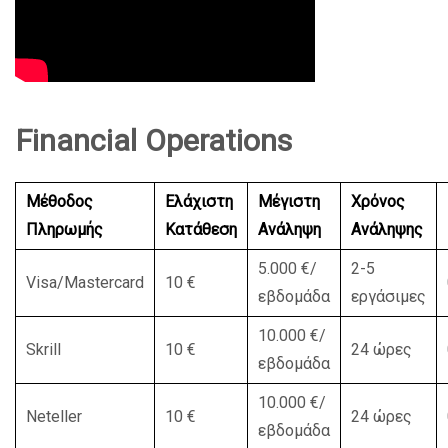
Financial Operations
Μέθοδος
Ελάχιστη
Μέγιστη
Χρόνος
Πληρωμής
Κατάθεση
Ανάληψη
Ανάληψης
5.000 €/
2-5
Visa/Mastercard
10 €
εβδομάδα
εργάσιμες
10.000 €/
Skrill
10 €
24 ώρες
εβδομάδα
10.000 €/
Neteller
10 €
24 ώρες
εβδομάδα