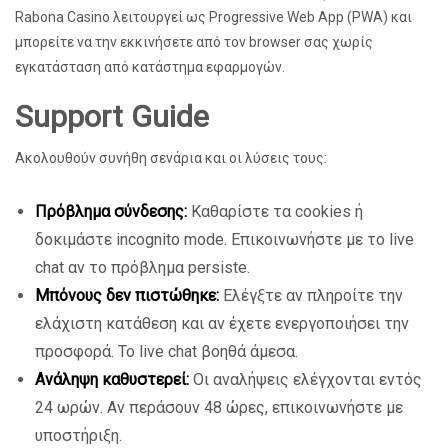
Rabona Casino λειτουργεί ως Progressive Web App (PWA) και
μπορείτε να την εκκινήσετε από τον browser σας χωρίς
εγκατάσταση από κατάστημα εφαρμογών.
Support Guide
Ακολουθούν συνήθη σενάρια και οι λύσεις τους:
Πρόβλημα σύνδεσης:
Καθαρίστε τα cookies ή
δοκιμάστε incognito mode. Επικοινωνήστε με το live
chat αν το πρόβλημα persiste.
Μπόνους δεν πιστώθηκε:
Ελέγξτε αν πληροίτε την
ελάχιστη κατάθεση και αν έχετε ενεργοποιήσει την
προσφορά. Το live chat βοηθά άμεσα.
Ανάληψη καθυστερεί:
Οι αναλήψεις ελέγχονται εντός
24 ωρών. Αν περάσουν 48 ώρες, επικοινωνήστε με
υποστήριξη.