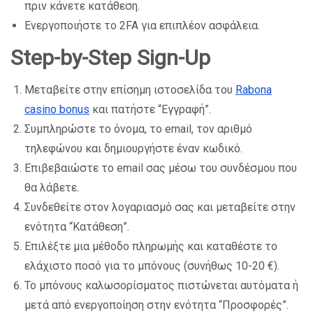
πριν κάνετε κατάθεση.
Ενεργοποιήστε το 2FA για επιπλέον ασφάλεια.
Step-by-Step Sign-Up
Μεταβείτε στην επίσημη ιστοσελίδα του
Rabona
casino bonus
και πατήστε “Εγγραφή”.
Συμπληρώστε το όνομα, το email, τον αριθμό
τηλεφώνου και δημιουργήστε έναν κωδικό.
Επιβεβαιώστε το email σας μέσω του συνδέσμου που
θα λάβετε.
Συνδεθείτε στον λογαριασμό σας και μεταβείτε στην
ενότητα “Κατάθεση”.
Επιλέξτε μια μέθοδο πληρωμής και καταθέστε το
ελάχιστο ποσό για το μπόνους (συνήθως 10-20 €).
Το μπόνους καλωσορίσματος πιστώνεται αυτόματα ή
μετά από ενεργοποίηση στην ενότητα “Προσφορές”.