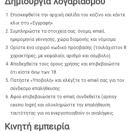
Δημιουργία λογαριασμού
Επισκεφθείτε την αρχική σελίδα του καζίνο και κάντε
κλικ στο «Εγγραφή».
Συμπληρώστε τα στοιχεία σας: όνομα, email,
ημερομηνία γέννησης, χώρα διαμονής και νόμισμα.
Ορίστε ένα ισχυρό κωδικό πρόσβασης (τουλάχιστον 8
χαρακτήρες, με κεφαλαίο, αριθμό και σύμβολο).
Αποδεχθείτε τους όρους χρήσης και επιβεβαιώστε
ότι είστε άνω των 18.
Πατήστε «Υποβολή» και ελέγξτε το email σας για τον
σύνδεσμο επαλήθευσης.
Αφού επιβεβαιώσετε το email, συνδεθείτε (spinsy
casino login) και ολοκληρώστε την επαλήθευση
ταυτότητας για να ενεργοποιηθούν οι αναλήψεις.
Κινητή εμπειρία