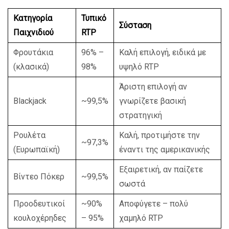
Κατηγορία
Τυπικό
Σύσταση
Παιχνιδιού
RTP
Φρουτάκια
96% –
Καλή επιλογή, ειδικά με
(κλασικά)
98%
υψηλό RTP
Άριστη επιλογή αν
Blackjack
~99,5%
γνωρίζετε βασική
στρατηγική
Ρουλέτα
Καλή, προτιμήστε την
~97,3%
(Ευρωπαϊκή)
έναντι της αμερικανικής
Εξαιρετική, αν παίζετε
Βίντεο Πόκερ
~99,5%
σωστά
Προοδευτικοί
~90%
Αποφύγετε – πολύ
κουλοχέρηδες
– 95%
χαμηλό RTP