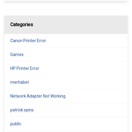
Categories
Canon Printer Error
Games
HP Printer Error
merhabet
Network Adapter Not Working
patrick spins
public