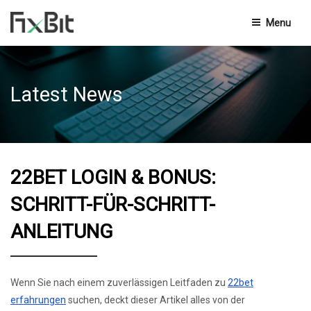
Menu
Privacy Policy
Latest News
Terms And Conditions
End-User Licensing Agreement
Knowledge Base
22BET LOGIN & BONUS:
Contact Us
SCHRITT-FÜR-SCHRITT-
ANLEITUNG
Wenn Sie nach einem zuverlässigen Leitfaden zu
22bet
erfahrungen
suchen, deckt dieser Artikel alles von der