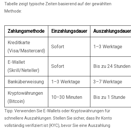
Tabelle zeigt typische Zeiten basierend auf der gewählten
Methode:
Zahlungsmethode
Einzahlungsdauer
Auszahlungsdauer
Kreditkarte
Sofort
1–3 Werktage
(Visa/Mastercard)
E-Wallet
Sofort
Bis zu 24 Stunden
(Skrill/Neteller)
Banküberweisung
1–3 Werktage
3–7 Werktage
Kryptowährungen
10–30 Minuten
Bis zu 1 Stunde
(Bitcoin)
Tipp: Verwenden Sie E-Wallets oder Kryptowährungen für
schnellere Auszahlungen. Stellen Sie sicher, dass Ihr Konto
vollständig verifiziert ist (KYC), bevor Sie eine Auszahlung