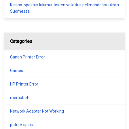
Kasino-opastus lakimuutosten vaikutus pelimahdollisuuksiin
Suomessa
Categories
Canon Printer Error
Games
HP Printer Error
merhabet
Network Adapter Not Working
patrick spins