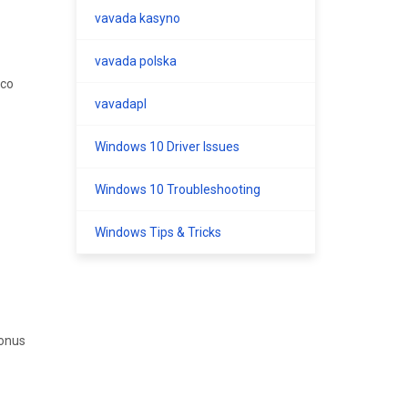
vavada kasyno
vavada polska
ico
vavadapl
Windows 10 Driver Issues
Windows 10 Troubleshooting
Windows Tips & Tricks
bonus