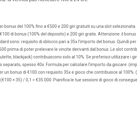
n bonus del 100% fino a €500 e 200 giri gratuiti su una slot selezionata.
100 di bonus (100% del deposito) e 200 giri gratis. Attenzione: il bonus
ndard sono: requisito di sblocco pari a 35x l’importo del bonus. Quindi per
0 prima di poter prelevare le vincite derivanti dal bonus. Le slot contr
lette, blackjack) contribuiscono solo al 10%. Se preferisci utilizzare i gir
occo separato, spesso 40x. Formula per calcolare l’importo da giocare: (im
per un bonus di €100 con requisito 35x e gioco che contribuisce al 100%: 
 (€100 × 35) / 0,1 = €35.000. Pianifica le tue sessioni di gioco di consegu