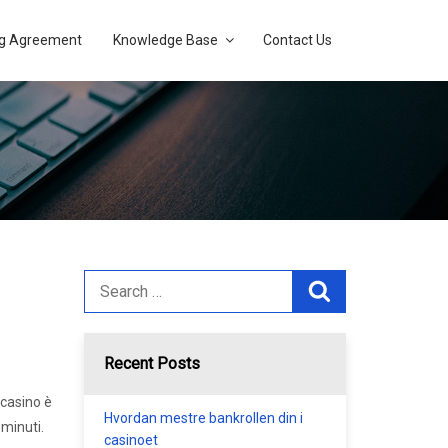
ng Agreement
Knowledge Base
Contact Us
Recent Posts
ecasino è
Hvordan mestre bankrollen din i
 minuti.
casinoet