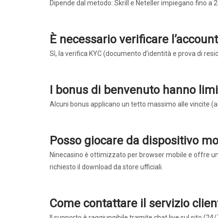
Dipende dal metodo: Skrill e Neteller impiegano fino a 24 o
È necessario verificare l’accoun
Sì, la verifica KYC (documento d’identità e prova di res
I bonus di benvenuto hanno limit
Alcuni bonus applicano un tetto massimo alle vincite (a
Posso giocare da dispositivo mo
Ninecasino è ottimizzato per browser mobile e offre 
richiesto il download da store ufficiali.
Come contattare il servizio clien
Il supporto è raggiungibile tramite chat live sul sito (2