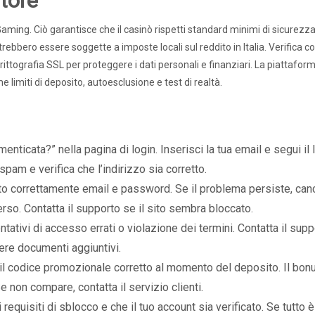
atore
aming. Ciò garantisce che il casinò rispetti standard minimi di sicurezz
rebbero essere soggette a imposte locali sul reddito in Italia. Verifica c
 crittografia SSL per proteggere i dati personali e finanziari. La piattafor
limiti di deposito, autoesclusione e test di realtà.
nticata?” nella pagina di login. Inserisci la tua email e segui il l
 spam e verifica che l’indirizzo sia corretto.
ato correttamente email e password. Se il problema persiste, canc
so. Contatta il supporto se il sito sembra bloccato.
ativi di accesso errati o violazione dei termini. Contatta il supp
ere documenti aggiuntivi.
o il codice promozionale corretto al momento del deposito. Il bon
 non compare, contatta il servizio clienti.
 requisiti di sblocco e che il tuo account sia verificato. Se tutto è