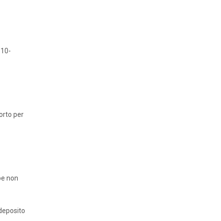
 10-
porto per
bbe non
 deposito