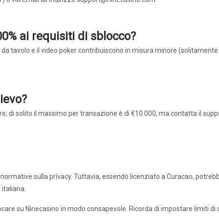
0% ai requisiti di sblocco?
 da tavolo e il video poker contribuiscono in misura minore (solitamente
lievo?
tore; di solito il massimo per transazione è di €10.000, ma contatta il sup
le normative sulla privacy. Tuttavia, essendo licenziato a Curacao, potre
 italiana.
giocare su Ninecasino in modo consapevole. Ricorda di impostare limiti di