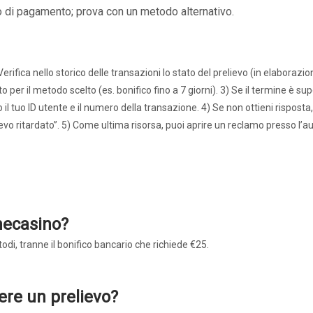
do di pagamento; prova con un metodo alternativo.
 Verifica nello storico delle transazioni lo stato del prelievo (in elaborazio
 per il metodo scelto (es. bonifico fino a 7 giorni). 3) Se il termine è su
il tuo ID utente e il numero della transazione. 4) Se non ottieni risposta,
 ritardato”. 5) Come ultima risorsa, puoi aprire un reclamo presso l’aut
necasino?
odi, tranne il bonifico bancario che richiede €25.
ere un prelievo?