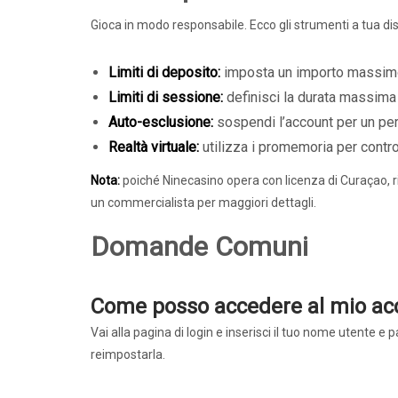
Gioca in modo responsabile. Ecco gli strumenti a tua di
Limiti di deposito:
imposta un importo massimo 
Limiti di sessione:
definisci la durata massima
Auto-esclusione:
sospendi l’account per un per
Realtà virtuale:
utilizza i promemoria per contro
Nota:
poiché Ninecasino opera con licenza di Curaçao, r
un commercialista per maggiori dettagli.
Domande Comuni
Come posso accedere al mio ac
Vai alla pagina di login e inserisci il tuo nome utente e
reimpostarla.