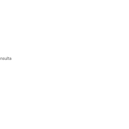
onsulta