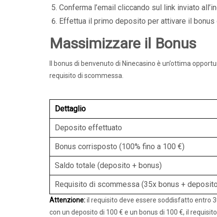
Conferma l’email cliccando sul link inviato all’in
Effettua il primo deposito per attivare il bonus
Massimizzare il Bonus
Il bonus di benvenuto di Ninecasino è un’ottima opportun
requisito di scommessa.
Dettaglio
Deposito effettuato
Bonus corrisposto (100% fino a 100 €)
Saldo totale (deposito + bonus)
Requisito di scommessa (35x bonus + deposito
Attenzione:
il requisito deve essere soddisfatto entro 3
con un deposito di 100 € e un bonus di 100 €, il requisi