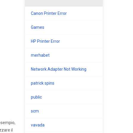
Canon Printer Error
Games
HP Printer Error
merhabet
Network Adapter Not Working
patrick spins
public
scm
 esempio,
vavada
zzare il