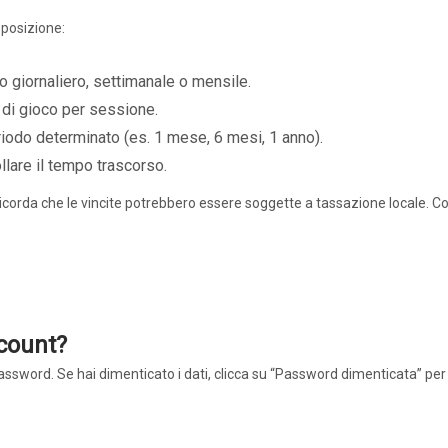
sposizione:
giornaliero, settimanale o mensile.
 di gioco per sessione.
iodo determinato (es. 1 mese, 6 mesi, 1 anno).
llare il tempo trascorso.
icorda che le vincite potrebbero essere soggette a tassazione locale. C
count?
 password. Se hai dimenticato i dati, clicca su “Password dimenticata” per