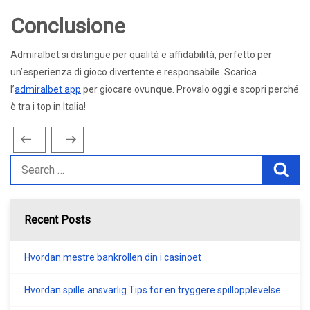
Conclusione
Admiralbet si distingue per qualità e affidabilità, perfetto per
un’esperienza di gioco divertente e responsabile. Scarica
l’
admiralbet app
per giocare ovunque. Provalo oggi e scopri perché
è tra i top in Italia!
Previous
Next
Post
Post
Post
navigation
Recent Posts
Hvordan mestre bankrollen din i casinoet
Hvordan spille ansvarlig Tips for en tryggere spillopplevelse