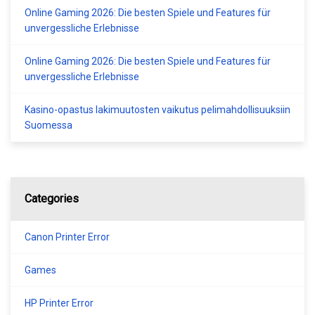
Online Gaming 2026: Die besten Spiele und Features für
unvergessliche Erlebnisse
Online Gaming 2026: Die besten Spiele und Features für
unvergessliche Erlebnisse
Kasino-opastus lakimuutosten vaikutus pelimahdollisuuksiin
Suomessa
Categories
Canon Printer Error
Games
HP Printer Error