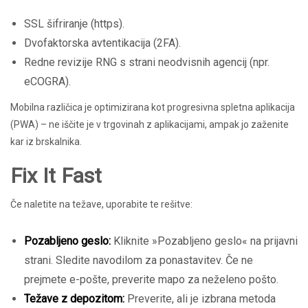
SSL šifriranje (https).
Dvofaktorska avtentikacija (2FA).
Redne revizije RNG s strani neodvisnih agencij (npr.
eCOGRA).
Mobilna različica je optimizirana kot progresivna spletna aplikacija
(PWA) – ne iščite je v trgovinah z aplikacijami, ampak jo zaženite
kar iz brskalnika.
Fix It Fast
Če naletite na težave, uporabite te rešitve:
Pozabljeno geslo:
Kliknite »Pozabljeno geslo« na prijavni
strani. Sledite navodilom za ponastavitev. Če ne
prejmete e-pošte, preverite mapo za neželeno pošto.
Težave z depozitom:
Preverite, ali je izbrana metoda