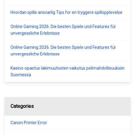
Hvordan spille ansvarlig Tips for en tryggere spillopplevelse
Online Gaming 2026: Die besten Spiele und Features für
unvergessliche Erlebnisse
Online Gaming 2026: Die besten Spiele und Features für
unvergessliche Erlebnisse
Kasino-opastus lakimuutosten vaikutus pelimahdollisuuksiin
Suomessa
Categories
Canon Printer Error