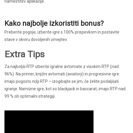
namestitev aplikacije.
Kako najbolje izkoristiti bonus?
Preberite pogoje, izberite igre s 100% prispevkom in postavite
stave v okviru dovoljenih omejitev.
Extra Tips
Za najboljši RTP izberite igralne avtomate z visokim RTP (nad
96%). Na primer, knjižni avtomati (aviatorji) in progresivne igre
imajo pogosto nižji RTP – izogibajte se jim, če želite podaljšati
igranje. Namizne igre, kot so blackjack in baccarat, imajo RTP nad
99 % ob optimalni strategiji.