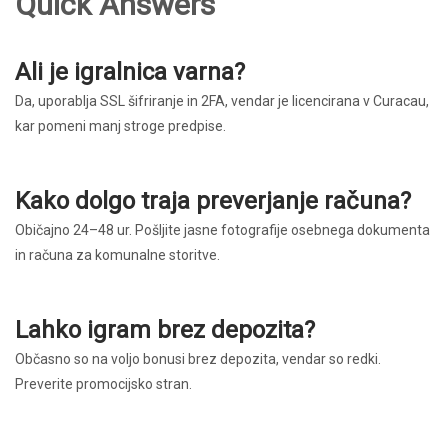
Quick Answers
Ali je igralnica varna?
Da, uporablja SSL šifriranje in 2FA, vendar je licencirana v Curacau,
kar pomeni manj stroge predpise.
Kako dolgo traja preverjanje računa?
Običajno 24–48 ur. Pošljite jasne fotografije osebnega dokumenta
in računa za komunalne storitve.
Lahko igram brez depozita?
Občasno so na voljo bonusi brez depozita, vendar so redki.
Preverite promocijsko stran.