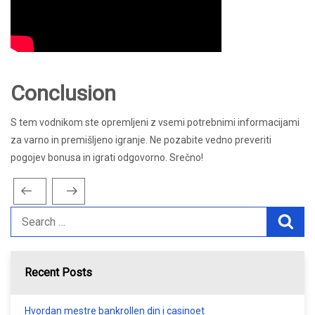
Conclusion
S tem vodnikom ste opremljeni z vsemi potrebnimi informacijami
za varno in premišljeno igranje. Ne pozabite vedno preveriti
pogojev bonusa in igrati odgovorno. Srečno!
Previous
Next
Post
Post
Post
navigation
Recent Posts
Hvordan mestre bankrollen din i casinoet