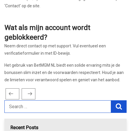
‘Contact’ op de site.
Wat als mijn account wordt
geblokkeerd?
Neem direct contact op met support. Vul eventueel een
verificatieformulier in met ID-bewijs.
Het gebruik van BetMGM NL biedt een solide ervaring mits je de
bonussen slim inzet en de voorwaarden respecteert. Houd je aan
de limieten voor verantwoord spelen en geniet van het aanbod.
Previous
Next
Post
Post
Post
navigation
Recent Posts