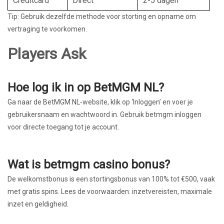
Creditcard
Direct
2-5 dagen
Tip: Gebruik dezelfde methode voor storting en opname om
vertraging te voorkomen.
Players Ask
Hoe log ik in op BetMGM NL?
Ga naar de BetMGM NL-website, klik op ‘Inloggen’ en voer je
gebruikersnaam en wachtwoord in. Gebruik betmgm inloggen
voor directe toegang tot je account.
Wat is betmgm casino bonus?
De welkomstbonus is een stortingsbonus van 100% tot €500, vaak
met gratis spins. Lees de voorwaarden: inzetvereisten, maximale
inzet en geldigheid.