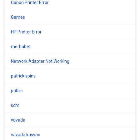
Canon Printer Error
Games
HP Printer Error
merhabet
Network Adapter Not Working
patrick spins
public
scm
vavada
vavada kasyno