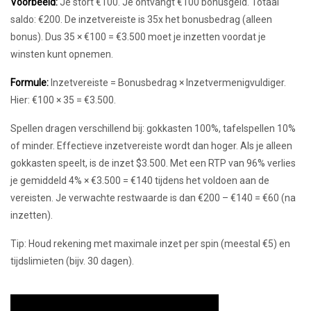
Voorbeeld:
Je stort €100. Je ontvangt €100 bonusgeld. Totaal
saldo: €200. De inzetvereiste is 35x het bonusbedrag (alleen
bonus). Dus 35 × €100 = €3.500 moet je inzetten voordat je
winsten kunt opnemen.
Formule:
Inzetvereiste = Bonusbedrag × Inzetvermenigvuldiger.
Hier: €100 × 35 = €3.500.
Spellen dragen verschillend bij: gokkasten 100%, tafelspellen 10%
of minder. Effectieve inzetvereiste wordt dan hoger. Als je alleen
gokkasten speelt, is de inzet $3.500. Met een RTP van 96% verlies
je gemiddeld 4% × €3.500 = €140 tijdens het voldoen aan de
vereisten. Je verwachte restwaarde is dan €200 – €140 = €60 (na
inzetten).
Tip: Houd rekening met maximale inzet per spin (meestal €5) en
tijdslimieten (bijv. 30 dagen).