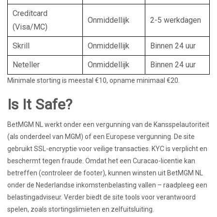
Creditcard
Onmiddellijk
2-5 werkdagen
(Visa/MC)
Skrill
Onmiddellijk
Binnen 24 uur
Neteller
Onmiddellijk
Binnen 24 uur
Minimale storting is meestal €10, opname minimaal €20.
Is It Safe?
BetMGM NL werkt onder een vergunning van de Kansspelautoriteit
(als onderdeel van MGM) of een Europese vergunning. De site
gebruikt SSL-encryptie voor veilige transacties. KYC is verplicht en
beschermt tegen fraude. Omdat het een Curacao-licentie kan
betreffen (controleer de footer), kunnen winsten uit BetMGM NL
onder de Nederlandse inkomstenbelasting vallen – raadpleeg een
belastingadviseur. Verder biedt de site tools voor verantwoord
spelen, zoals stortingslimieten en zelfuitsluiting.