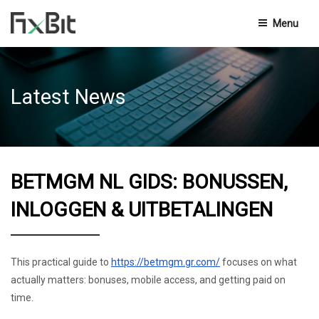
Menu
Privacy Policy
Latest News
Terms And Conditions
End-User Licensing Agreement
Knowledge Base
BETMGM NL GIDS: BONUSSEN,
Contact Us
INLOGGEN & UITBETALINGEN
This practical guide to
https://betmgm.gr.com/
focuses on what
actually matters: bonuses, mobile access, and getting paid on
time.