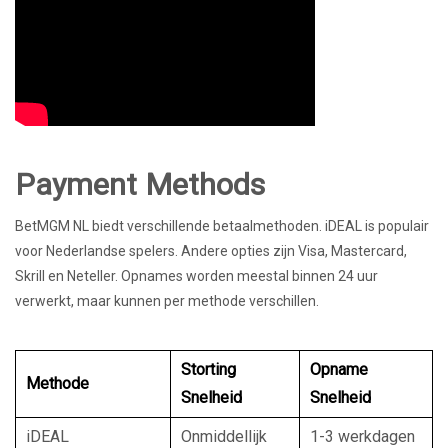
Payment Methods
BetMGM NL biedt verschillende betaalmethoden. iDEAL is populair
voor Nederlandse spelers. Andere opties zijn Visa, Mastercard,
Skrill en Neteller. Opnames worden meestal binnen 24 uur
verwerkt, maar kunnen per methode verschillen.
Storting
Opname
Methode
Snelheid
Snelheid
iDEAL
Onmiddellijk
1-3 werkdagen