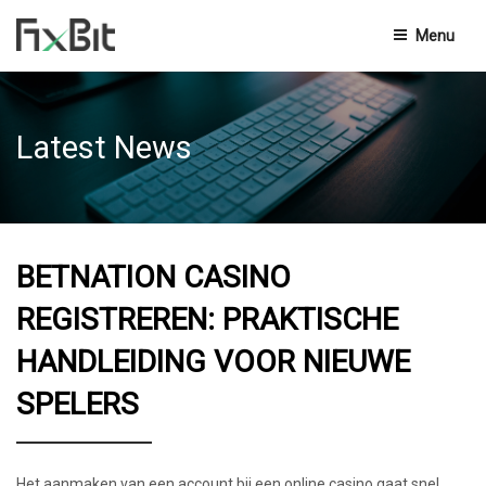
Menu
Privacy Policy
Latest News
Terms And Conditions
End-User Licensing Agreement
Knowledge Base
BETNATION CASINO
Contact Us
REGISTREREN: PRAKTISCHE
HANDLEIDING VOOR NIEUWE
SPELERS
Het aanmaken van een account bij een online casino gaat snel,