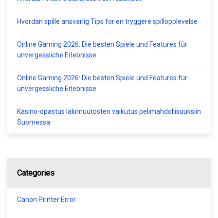
Hvordan spille ansvarlig Tips for en tryggere spillopplevelse
Online Gaming 2026: Die besten Spiele und Features für
unvergessliche Erlebnisse
Online Gaming 2026: Die besten Spiele und Features für
unvergessliche Erlebnisse
Kasino-opastus lakimuutosten vaikutus pelimahdollisuuksiin
Suomessa
Categories
Canon Printer Error