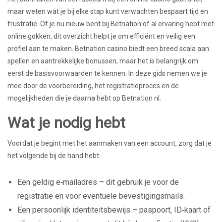
maar weten wat je bij elke stap kunt verwachten bespaart tijd en
frustratie. Of je nu nieuw bent bij Betnation of al ervaring hebt met
online gokken, dit overzicht helpt je om efficiënt en veilig een
profiel aan te maken. Betnation casino biedt een breed scala aan
spellen en aantrekkelijke bonussen, maar het is belangrijk om
eerst de basisvoorwaarden te kennen. In deze gids nemen we je
mee door de voorbereiding, het registratieproces en de
mogelijkheden die je daarna hebt op Betnation nl.
Wat je nodig hebt
Voordat je begint met het aanmaken van een account, zorg dat je
het volgende bij de hand hebt:
Een geldig e‑mailadres – dit gebruik je voor de
registratie en voor eventuele bevestigingsmails.
Een persoonlijk identiteitsbewijs – paspoort, ID‑kaart of