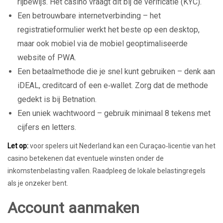
rijbewijs. Het casino vraagt dit bij de verificatie (KYC).
Een betrouwbare internetverbinding – het
registratieformulier werkt het beste op een desktop,
maar ook mobiel via de mobiel geoptimaliseerde
website of PWA.
Een betaalmethode die je snel kunt gebruiken – denk aan
iDEAL, creditcard of een e‑wallet. Zorg dat de methode
gedekt is bij Betnation.
Een uniek wachtwoord – gebruik minimaal 8 tekens met
cijfers en letters.
Let op:
voor spelers uit Nederland kan een Curaçao‑licentie van het
casino betekenen dat eventuele winsten onder de
inkomstenbelasting vallen. Raadpleeg de lokale belastingregels
als je onzeker bent.
Account aanmaken