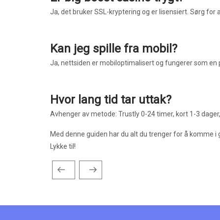
Ja, det bruker SSL-kryptering og er lisensiert. Sørg for at
Kan jeg spille fra mobil?
Ja, nettsiden er mobiloptimalisert og fungerer som en
Hvor lang tid tar uttak?
Avhenger av metode: Trustly 0-24 timer, kort 1-3 dager,
Med denne guiden har du alt du trenger for å komme i g
Lykke til!
Previous
Next
Post
Post
Post
navigation