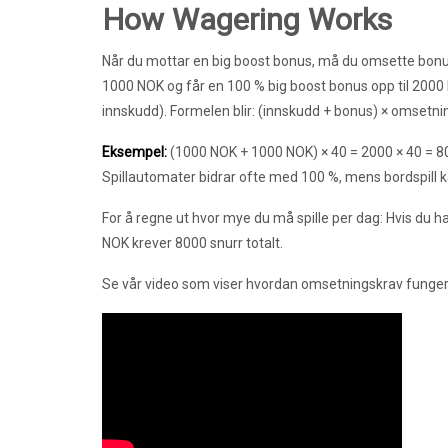
How Wagering Works
Når du mottar en big boost bonus, må du omsette bonusbe
1000 NOK og får en 100 % big boost bonus opp til 2000
innskudd). Formelen blir: (innskudd + bonus) × omsetn
Eksempel:
(1000 NOK + 1000 NOK) × 40 = 2000 × 40 = 80 
Spillautomater bidrar ofte med 100 %, mens bordspill k
For å regne ut hvor mye du må spille per dag: Hvis du 
NOK krever 8000 snurr totalt.
Se vår video som viser hvordan omsetningskrav fungere