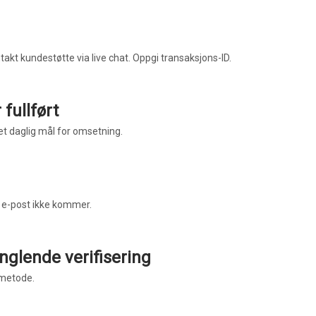
ntakt kundestøtte via live chat. Oppgi transaksjons-ID.
fullført
 et daglig mål for omsetning.
is e-post ikke kommer.
nglende verifisering
gsmetode.