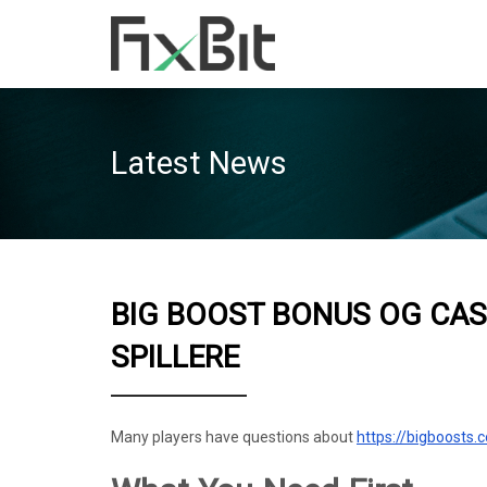
Latest News
BIG BOOST BONUS OG CAS
SPILLERE
Many players have questions about
https://bigboosts.c