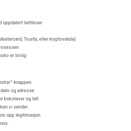
d oppdatert nettleser
stercard, Trustly, eller kryptovaluta)
prosessen
sino er lovlig
istrer”-knappen.
lsdato og adresse.
 bokstaver og tall.
ken vi sender.
ste opp legitimasjon.
onus.