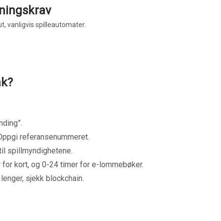
tningskrav
ut, vanligvis spilleautomater.
ak?
nding”.
. Oppgi referansenummeret.
til spillmyndighetene.
 for kort, og 0-24 timer for e-lommebøker.
 lenger, sjekk blockchain.