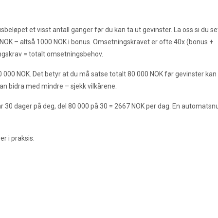
løpet et visst antall ganger før du kan ta ut gevinster. La oss si du se
 NOK – altså 1000 NOK i bonus. Omsetningskravet er ofte 40x (bonus +
ingskrav = totalt omsetningsbehov.
000 NOK. Det betyr at du må satse totalt 80 000 NOK før gevinster kan 
an bidra med mindre – sjekk vilkårene.
har 30 dager på deg, del 80 000 på 30 = 2667 NOK per dag. En automatsn
r i praksis: