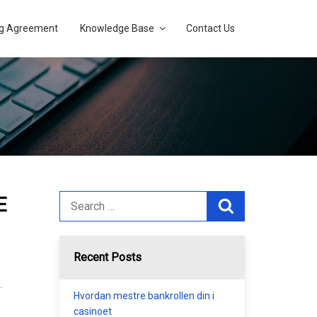
ng Agreement
Knowledge Base
Contact Us
E
Recent Posts
.
Hvordan mestre bankrollen din i
casinoet