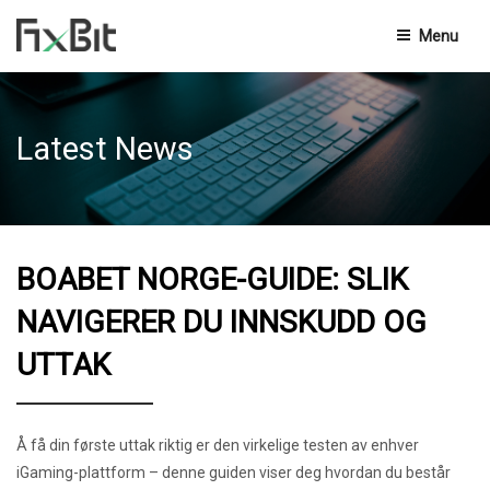
Menu
Privacy Policy
Latest News
Terms And Conditions
End-User Licensing Agreement
Knowledge Base
BOABET NORGE-GUIDE: SLIK
Contact Us
NAVIGERER DU INNSKUDD OG
UTTAK
Å få din første uttak riktig er den virkelige testen av enhver
iGaming-plattform – denne guiden viser deg hvordan du består