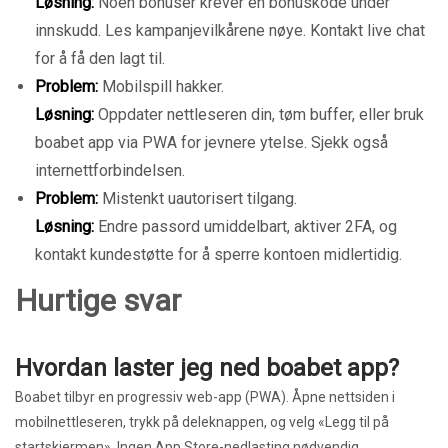
Løsning:
Noen bonuser krever en bonuskode under
innskudd. Les kampanjevilkårene nøye. Kontakt live chat
for å få den lagt til.
Problem:
Mobilspill hakker.
Løsning:
Oppdater nettleseren din, tøm buffer, eller bruk
boabet app via PWA for jevnere ytelse. Sjekk også
internettforbindelsen.
Problem:
Mistenkt uautorisert tilgang.
Løsning:
Endre passord umiddelbart, aktiver 2FA, og
kontakt kundestøtte for å sperre kontoen midlertidig.
Hurtige svar
Hvordan laster jeg ned boabet app?
Boabet tilbyr en progressiv web-app (PWA). Åpne nettsiden i
mobilnettleseren, trykk på deleknappen, og velg «Legg til på
startskjermen». Ingen App Store-nedlasting nødvendig.