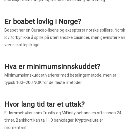
Er boabet lovlig i Norge?
Boabet har en Curacao-lisens og aksepterer norske spillere. Norsk
lov forbyr ikke å spille på utenlandske casinoer, men gevinster kan
være skattepliktige.
Hva er minimumsinnskuddet?
Minimumsinnskuddet varierer med betalingsmetode, men er
typisk 100–200 NOK for de fleste metoder.
Hvor lang tid tar et uttak?
E- lommebøker som Trustly og MiFinity behandles ofte innen 24
timer. Bankkort kan ta 1–3 bankdager. Kryptovaluta er
momentant.