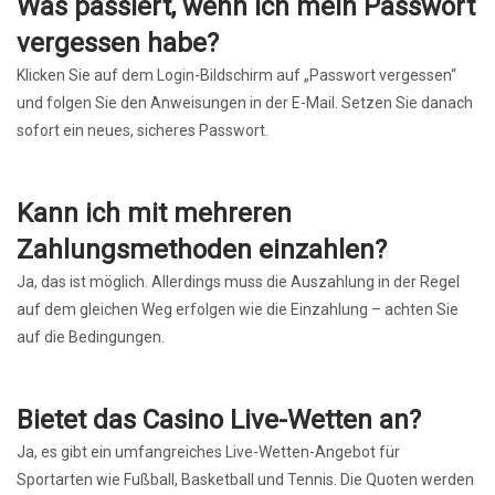
Was passiert, wenn ich mein Passwort
vergessen habe?
Klicken Sie auf dem Login-Bildschirm auf „Passwort vergessen“
und folgen Sie den Anweisungen in der E-Mail. Setzen Sie danach
sofort ein neues, sicheres Passwort.
Kann ich mit mehreren
Zahlungsmethoden einzahlen?
Ja, das ist möglich. Allerdings muss die Auszahlung in der Regel
auf dem gleichen Weg erfolgen wie die Einzahlung – achten Sie
auf die Bedingungen.
Bietet das Casino Live-Wetten an?
Ja, es gibt ein umfangreiches Live-Wetten-Angebot für
Sportarten wie Fußball, Basketball und Tennis. Die Quoten werden