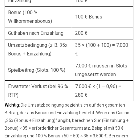
Einzahlung
100 €
Bonus (100 %
100 € Bonus
Willkommensbonus)
Guthaben nach Einzahlung
200 €
Umsatzbedingung (z. B. 35x
35 × (100 + 100) = 7.000
Bonus + Einzahlung)
€
7.000 € müssen in Slots
Spielbeitrag (Slots: 100 %)
umgesetzt werden
Erwarteter Verlust (bei 96 %
7.000 € × (1 – 0,96) =
RTP)
280 €
Wichtig:
Die Umsatzbedingung bezieht sich auf den gesamten
Betrag, der aus Bonus und Einzahlung besteht. Wenn das Casino
„35x (Bonus + Einzahlung)“ angibt, berechnen Sie: (Einzahlung +
Bonus) × 35 = erforderlicher Gesamtumsatz. Beispiel mit 50 €
Einzahlung und 100 % Bonus: (50 + 50) × 35 = 3.500 €. Bei einem