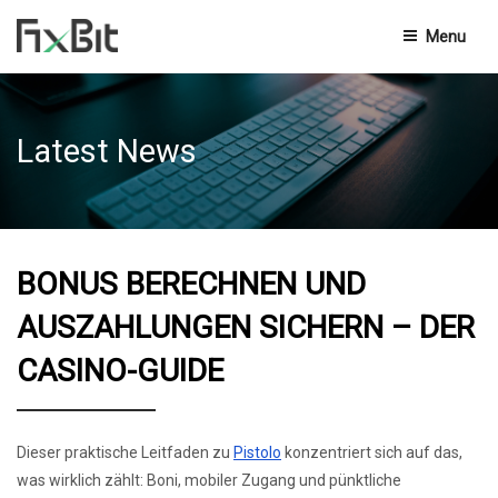
Menu
Privacy Policy
Latest News
Terms And Conditions
End-User Licensing Agreement
Knowledge Base
BONUS BERECHNEN UND
Contact Us
AUSZAHLUNGEN SICHERN – DER
CASINO-GUIDE
Dieser praktische Leitfaden zu
Pistolo
konzentriert sich auf das,
was wirklich zählt: Boni, mobiler Zugang und pünktliche