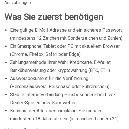
Auszahlungen.
Was Sie zuerst benötigen
Eine gültige E-Mail-Adresse und ein sicheres Passwort
(mindestens 12 Zeichen mit Sonderzeichen und Zahlen)
Ein Smartphone, Tablet oder PC mit aktuellem Browser
(Chrome, Firefox, Safari oder Edge)
Zahlungsmethode Ihrer Wahl: Kreditkarte, E‑Wallet,
Banküberweisung oder Kryptowährung (BTC, ETH)
Ausweisdokument für die Verifizierung
(Personalausweis, Reisepass oder Führerschein)
Stabile Internetverbindung – insbesondere bei Live-
Dealer-Spielen oder Sportwetten
Kenntnis der Altersbeschränkung: Sie müssen
mindestens 18 Jahre alt sein (in manchen Ländern 21)