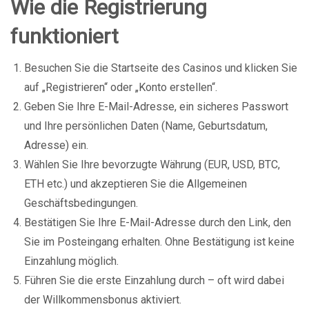
Wie die Registrierung
funktioniert
Besuchen Sie die Startseite des Casinos und klicken Sie
auf „Registrieren“ oder „Konto erstellen“.
Geben Sie Ihre E-Mail-Adresse, ein sicheres Passwort
und Ihre persönlichen Daten (Name, Geburtsdatum,
Adresse) ein.
Wählen Sie Ihre bevorzugte Währung (EUR, USD, BTC,
ETH etc.) und akzeptieren Sie die Allgemeinen
Geschäftsbedingungen.
Bestätigen Sie Ihre E-Mail-Adresse durch den Link, den
Sie im Posteingang erhalten. Ohne Bestätigung ist keine
Einzahlung möglich.
Führen Sie die erste Einzahlung durch – oft wird dabei
der Willkommensbonus aktiviert.