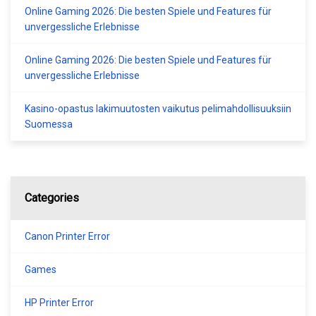
Online Gaming 2026: Die besten Spiele und Features für
unvergessliche Erlebnisse
Online Gaming 2026: Die besten Spiele und Features für
unvergessliche Erlebnisse
Kasino-opastus lakimuutosten vaikutus pelimahdollisuuksiin
Suomessa
Categories
Canon Printer Error
Games
HP Printer Error