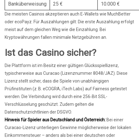
Banküberweisung
25 €
10.000 €
Die meisten Casinos akzeptieren auch E‑Wallets wie MuchBetter
oder ecoPayz. Für Auszahlungen gilt: Die erste Auszahlung erfolgt
meist auf dem gleichen Weg wie die Einzahlung. Bei
Kryptowährungen fallen minimale Netzgebühren an.
Ist das Casino sicher?
Die Plattform ist im Besitz einer gültigen Glücksspiellizenz,
typischerweise aus Curacao (Lizenznummer 8048/JAZ). Diese
Lizenz stellt sicher, dass die Spiele von unabhängigen
Prüfinstituten (z. B. eCOGRA, iTech Labs) auf Fairness getestet
werden. Die Verbindung wird durch eine 256‑Bit SSL-
Verschlüsselung geschützt. Zudem gelten die
Datenschutzrichtlinien der DSGVO.
Hinweis für Spieler aus Deutschland und Österreich:
Bei einer
Curacao-Lizenz unterliegen Gewinne möglicherweise der lokalen
Einkommensteuer – anders als bei einer deutschen oder