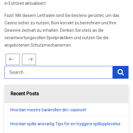
in Echtzeit aktualisiert.
Fazit: Mit diesem Leitfaden sind Sie bestens gerüstet, um das
Casino sicher zu nutzen, Boni korrekt zu berechnen und Ihre
Gewinne zeitnah zu erhalten. Denken Sie stets an die
verantwortungsvollen Spielpraktiken und nutzen Sie die
angebotenen Schutzmechanismen.
Previous
Next
Post
Post
Post
navigation
Recent Posts
Hvordan mestre bankrollen din i casinoet
Hvordan spille ansvarlig Tips for en tryggere spillopplevelse