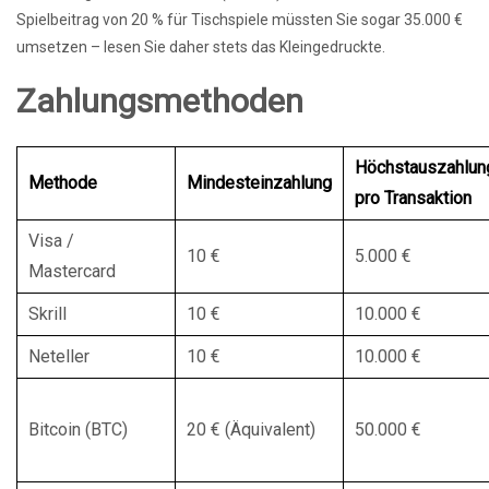
Spielbeitrag von 20 % für Tischspiele müssten Sie sogar 35.000 €
umsetzen – lesen Sie daher stets das Kleingedruckte.
Zahlungsmethoden
Höchstauszahlun
Methode
Mindesteinzahlung
pro Transaktion
Visa /
10 €
5.000 €
Mastercard
Skrill
10 €
10.000 €
Neteller
10 €
10.000 €
Bitcoin (BTC)
20 € (Äquivalent)
50.000 €