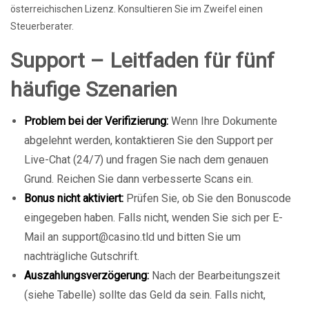
österreichischen Lizenz. Konsultieren Sie im Zweifel einen
Steuerberater.
Support – Leitfaden für fünf
häufige Szenarien
Problem bei der Verifizierung:
Wenn Ihre Dokumente
abgelehnt werden, kontaktieren Sie den Support per
Live-Chat (24/7) und fragen Sie nach dem genauen
Grund. Reichen Sie dann verbesserte Scans ein.
Bonus nicht aktiviert:
Prüfen Sie, ob Sie den Bonuscode
eingegeben haben. Falls nicht, wenden Sie sich per E-
Mail an support@casino.tld und bitten Sie um
nachträgliche Gutschrift.
Auszahlungsverzögerung:
Nach der Bearbeitungszeit
(siehe Tabelle) sollte das Geld da sein. Falls nicht,