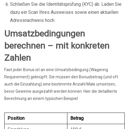
Schließen Sie die Identitätsprüfung (KYC) ab. Laden Sie
dazu ein Scan Ihres Ausweises sowie einen aktuellen
Adressnachweis hoch.
Umsatzbedingungen
berechnen – mit konkreten
Zahlen
Fast jeder Bonus ist an eine Umsatzbedingung (Wagering
Requirement) geknüpft. Sie müssen den Bonusbetrag (und oft
auch die Einzahlung) eine bestimmte Anzahl Male umsetzen,
bevor Gewinne ausgezahlt werden können. Hier die detaillierte
Berechnung an einem typischen Beispiel:
Position
Betrag