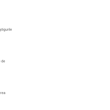
știgurile
e de
area