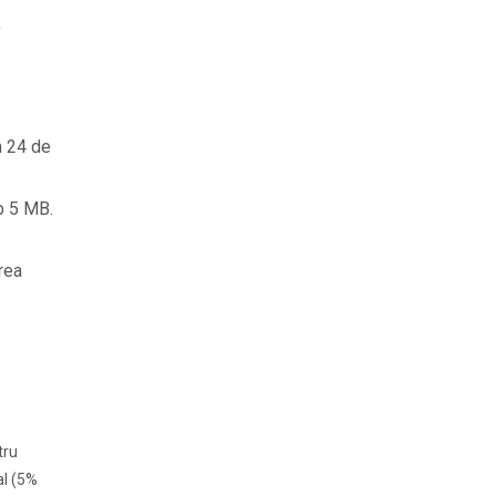
,
n 24 de
b 5 MB.
rea
tru
al (5%