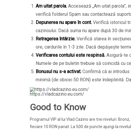
Am uitat parola.
Accesează „Am uitat parola”, int
verifică folderul Spam sau contactează suportu
Depunerea nu apare în cont.
Verifică istoricul t
cazinoului. Dacă suma nu apare după 30 de minut
Retragerea întârzie.
Verifică starea în secțiune
ore, cardurile în 1-3 zile. Dacă depășește terme
Verificarea contului este respinsă.
Asigură-te c
Numele de pe buletin trebuie să coincidă cu cel
Bonusul nu s-a activat.
Confirmă că ai introdus
minimă (de obicei 50 RON) este îndeplinită. Da
https://vladcazino.eu.com/
Good to Know
Programul VIP al lui Vlad Cazino are trei niveluri: Bronz
fiecare 10 RON pariat. La 500 de puncte ajungi la nivelu