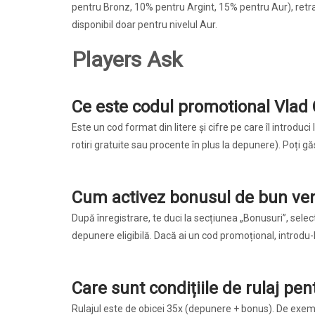
pentru Bronz, 10% pentru Argint, 15% pentru Aur), retra
disponibil doar pentru nivelul Aur.
Players Ask
Ce este codul promotional Vlad
Este un cod format din litere și cifre pe care îl introdu
rotiri gratuite sau procente în plus la depunere). Poți gă
Cum activez bonusul de bun ven
După înregistrare, te duci la secțiunea „Bonusuri”, sel
depunere eligibilă. Dacă ai un cod promoțional, introdu-
Care sunt condițiile de rulaj pe
Rulajul este de obicei 35x (depunere + bonus). De exem