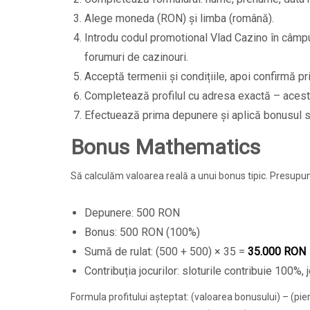
Alege moneda (RON) și limba (română).
Introdu codul promotional Vlad Cazino în câmpul
forumuri de cazinouri.
Acceptă termenii și condițiile, apoi confirmă p
Completează profilul cu adresa exactă – acest 
Efectuează prima depunere și aplică bonusul s
Bonus Mathematics
Să calculăm valoarea reală a unui bonus tipic. Presup
Depunere: 500 RON
Bonus: 500 RON (100%)
Sumă de rulat: (500 + 500) × 35 =
35.000 RON
Contribuția jocurilor: sloturile contribuie 100%,
Formula profitului așteptat: (valoarea bonusului) – (pie