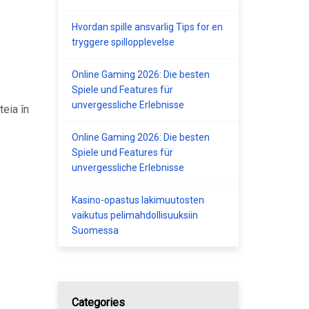
Hvordan spille ansvarlig Tips for en
tryggere spillopplevelse
Online Gaming 2026: Die besten
Spiele und Features für
unvergessliche Erlebnisse
teia în
Online Gaming 2026: Die besten
Spiele und Features für
unvergessliche Erlebnisse
Kasino-opastus lakimuutosten
vaikutus pelimahdollisuuksiin
Suomessa
Categories