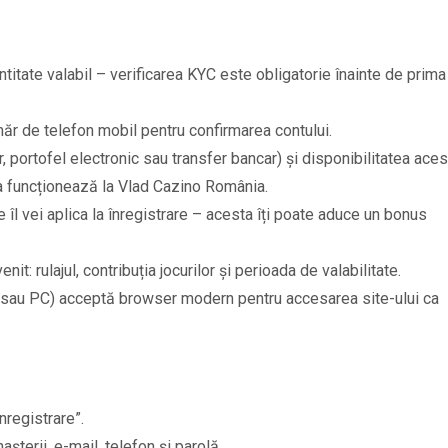
entitate valabil – verificarea KYC este obligatorie înainte de prima
ăr de telefon mobil pentru confirmarea contului.
 portofel electronic sau transfer bancar) și disponibilitatea aces
 funcționează la Vlad Cazino România.
l vei aplica la înregistrare – acesta îți poate aduce un bonus
it: rulajul, contribuția jocurilor și perioada de valabilitate.
tă sau PC) acceptă browser modern pentru accesarea site-ului ca
nregistrare”.
terii, e-mail, telefon și parolă.