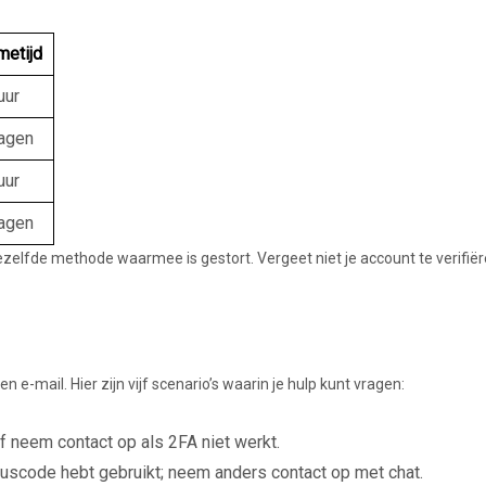
etijd
uur
agen
uur
agen
elfde methode waarmee is gestort. Vergeet niet je account te verifië
n e-mail. Hier zijn vijf scenario’s waarin je hulp kunt vragen:
f neem contact op als 2FA niet werkt.
onuscode hebt gebruikt; neem anders contact op met chat.