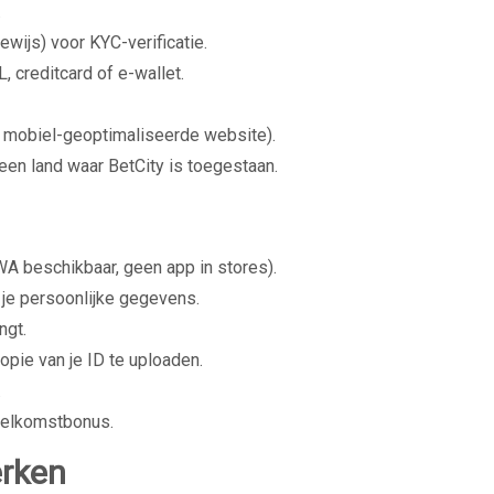
.
bewijs) voor KYC-verificatie.
, creditcard of e-wallet.
 mobiel-geoptimaliseerde website).
 een land waar BetCity is toegestaan.
A beschikbaar, geen app in stores).
t je persoonlijke gegevens.
ngt.
pie van je ID te uploaden.
.
 welkomstbonus.
rken