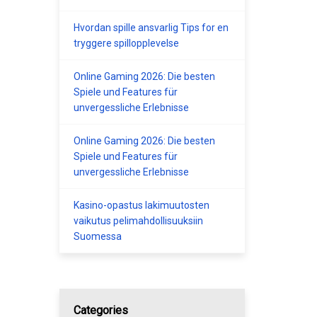
Hvordan spille ansvarlig Tips for en
tryggere spillopplevelse
Online Gaming 2026: Die besten
Spiele und Features für
unvergessliche Erlebnisse
Online Gaming 2026: Die besten
Spiele und Features für
unvergessliche Erlebnisse
Kasino-opastus lakimuutosten
vaikutus pelimahdollisuuksiin
Suomessa
Categories