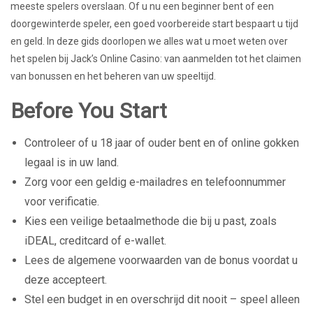
meeste spelers overslaan. Of u nu een beginner bent of een
doorgewinterde speler, een goed voorbereide start bespaart u tijd
en geld. In deze gids doorlopen we alles wat u moet weten over
het spelen bij Jack’s Online Casino: van aanmelden tot het claimen
van bonussen en het beheren van uw speeltijd.
Before You Start
Controleer of u 18 jaar of ouder bent en of online gokken
legaal is in uw land.
Zorg voor een geldig e-mailadres en telefoonnummer
voor verificatie.
Kies een veilige betaalmethode die bij u past, zoals
iDEAL, creditcard of e-wallet.
Lees de algemene voorwaarden van de bonus voordat u
deze accepteert.
Stel een budget in en overschrijd dit nooit – speel alleen