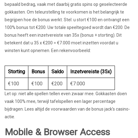
bepaald bedrag, vaak met daarbij gratis spins op geselecteerde
gokkasten. Om teleurstelling te voorkomen is het belangrijk te
begrijpen hoe de bonus werkt. Stel: u stort €100 en ontvangt een
100% bonus tot €200. Uw totale speeltegoed wordt dan €200. De
bonus heeft een inzetvereiste van 35x (bonus + storting). Dit
betekent dat u 35 x €200 = €7.000 moet inzetten voordat u
winsten kunt opnemen. Een rekenvoorbeeld:
Storting
Bonus
Saldo
Inzetvereiste (35x)
€100
€100
€200
€7.000
Let op: niet alle spellen tellen even zwaar mee. Gokkasten doen
vaak 100% mee, terwijl tafelspellen een lager percentage
bijdragen. Lees altijd de voorwaarden van de bonus jack’s casino-
actie.
Mobile & Browser Access