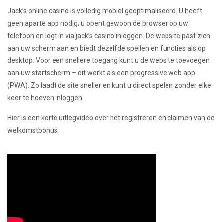
Jack’s online casino is volledig mobiel geoptimaliseerd. U heeft
geen aparte app nodig; u opent gewoon de browser op uw
telefoon en logt in via jack’s casino inloggen. De website past zich
aan uw scherm aan en biedt dezelfde spellen en functies als op
desktop. Voor een snellere toegang kunt u de website toevoegen
aan uw startscherm – dit werkt als een progressive web app
(PWA). Zo laadt de site sneller en kunt u direct spelen zonder elke
keer te hoeven inloggen.
Hier is een korte uitlegvideo over het registreren en claimen van de
welkomstbonus: