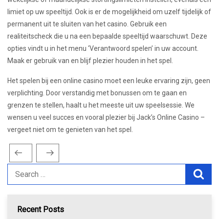
limiet op uw speeltijd. Ook is er de mogelijkheid om uzelf tijdelijk of
permanent uit te sluiten van het casino. Gebruik een
realiteitscheck die u na een bepaalde speeltijd waarschuwt. Deze
opties vindt u in het menu ‘Verantwoord spelen’ in uw account.
Maak er gebruik van en blijf plezier houden in het spel.
Het spelen bij een online casino moet een leuke ervaring zijn, geen
verplichting. Door verstandig met bonussen om te gaan en
grenzen te stellen, haalt u het meeste uit uw speelsessie. We
wensen u veel succes en vooral plezier bij Jack’s Online Casino –
vergeet niet om te genieten van het spel.
Previous
Next
Post
Post
Post
navigation
Recent Posts