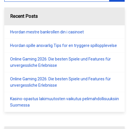
Recent Posts
Hvordan mestre bankrollen din i casinoet
Hvordan spille ansvarlig Tips for en tryggere spillopplevelse
Online Gaming 2026: Die besten Spiele und Features für
unvergessliche Erlebnisse
Online Gaming 2026: Die besten Spiele und Features für
unvergessliche Erlebnisse
Kasino-opastus lakimuutosten vaikutus pelimahdollisuuksiin
Suomessa