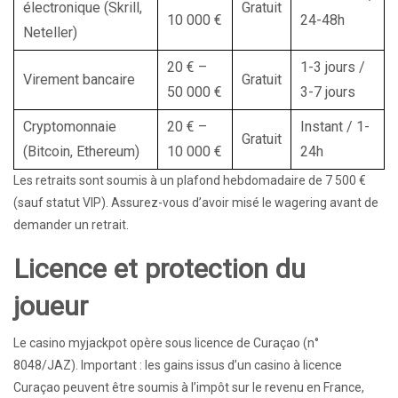
électronique (Skrill,
Gratuit
10 000 €
24-48h
Neteller)
20 € –
1-3 jours /
Virement bancaire
Gratuit
50 000 €
3-7 jours
Cryptomonnaie
20 € –
Instant / 1-
Gratuit
(Bitcoin, Ethereum)
10 000 €
24h
Les retraits sont soumis à un plafond hebdomadaire de 7 500 €
(sauf statut VIP). Assurez-vous d’avoir misé le wagering avant de
demander un retrait.
Licence et protection du
joueur
Le casino myjackpot opère sous licence de Curaçao (n°
8048/JAZ). Important : les gains issus d’un casino à licence
Curaçao peuvent être soumis à l’impôt sur le revenu en France,