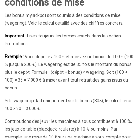
conditions de mise
Les bonus myjackpot sont soumis à des conditions de mise
(wagering). Voici le calcul détaillé avec des chiffres concrets.
Important :
Lisez toujours les termes exacts dans la section
Promotions.
Exemple :
Vous déposez 100 € et recevez un bonus de 100 € (100
% jusqu’à 200 €). Le wagering est de 35 fois le montant du bonus
plus le dépôt. Formule : (dépôt + bonus) × wagering. Soit (100 +
100) × 35 = 7 000 € à miser avant tout retrait des gains issus du
bonus.
Si le wagering était uniquement sur le bonus (30×), le calcul serait :
100 × 30 = 3 000 €.
Contributions des jeux : les machines à sous contribuent à 100 %,
les jeux de table (blackjack, roulette) à 10 % ou moins. Par
exemple, une mise de 10 € sur une machine à sous compte pour