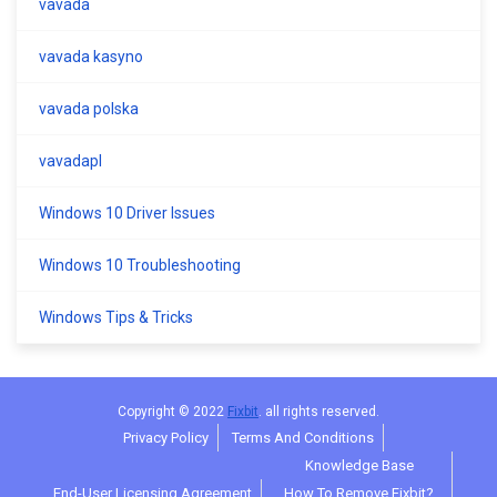
vavada
vavada kasyno
vavada polska
vavadapl
Windows 10 Driver Issues
Windows 10 Troubleshooting
Windows Tips & Tricks
Copyright © 2022
Fixbit
. all rights reserved.
Privacy Policy
Terms And Conditions
Knowledge Base
End-User Licensing Agreement
How To Remove Fixbit?