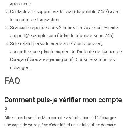
approuvée.
Contactez le support via le chat (disponible 24/7) avec
le numéro de transaction.
Si aucune réponse sous 2 heures, envoyez un e-mail à
support@example.com (délai de réponse sous 24h).
Si le retard persiste au-delà de 7 jours ouvrés,
soumettez une plainte auprès de l’autorité de licence de
Curaçao (curacao-egaming.com). Conservez tous les
échanges.
FAQ
Comment puis-je vérifier mon compte
?
Allez dans la section Mon compte > Vérification et téléchargez
une copie de votre pièce d’identité et un justificatif de domicile