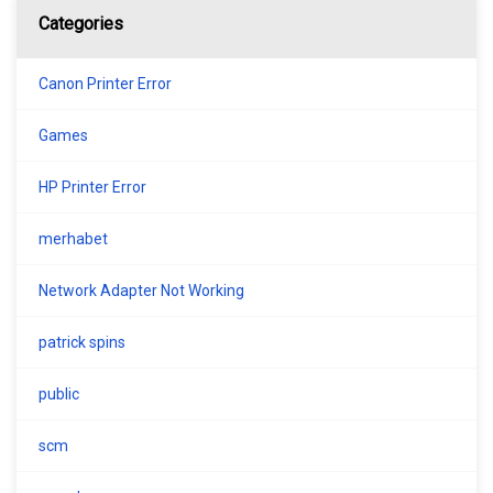
Categories
Canon Printer Error
Games
HP Printer Error
merhabet
Network Adapter Not Working
patrick spins
public
scm