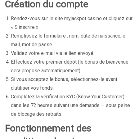
Création du compte
Rendez-vous sur le site myjackpot casino et cliquez sur
« S’inscrire ».
Remplissez le formulaire : nom, date de naissance, e-
mail, mot de passe.
Validez votre e-mail via le lien envoyé.
Effectuez votre premier dépôt (le bonus de bienvenue
sera proposé automatiquement).
Si vous acceptez le bonus, sélectionnez-le avant
d’utiliser vos fonds.
Complétez la vérification KYC (Know Your Customer)
dans les 72 heures suivant une demande — sous peine
de blocage des retraits.
Fonctionnement des