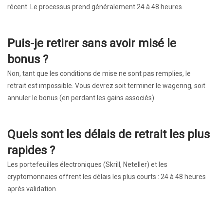
récent. Le processus prend généralement 24 à 48 heures.
Puis-je retirer sans avoir misé le
bonus ?
Non, tant que les conditions de mise ne sont pas remplies, le
retrait est impossible. Vous devrez soit terminer le wagering, soit
annuler le bonus (en perdant les gains associés).
Quels sont les délais de retrait les plus
rapides ?
Les portefeuilles électroniques (Skrill, Neteller) et les
cryptomonnaies offrent les délais les plus courts : 24 à 48 heures
après validation.