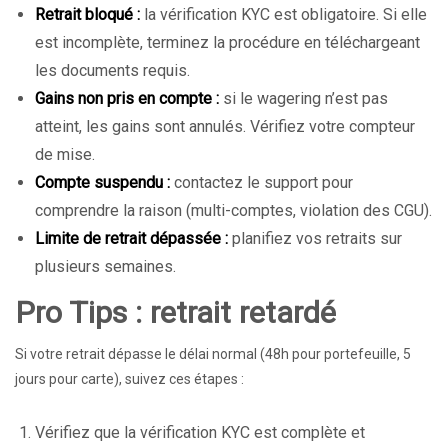
Retrait bloqué :
la vérification KYC est obligatoire. Si elle
est incomplète, terminez la procédure en téléchargeant
les documents requis.
Gains non pris en compte :
si le wagering n’est pas
atteint, les gains sont annulés. Vérifiez votre compteur
de mise.
Compte suspendu :
contactez le support pour
comprendre la raison (multi-comptes, violation des CGU).
Limite de retrait dépassée :
planifiez vos retraits sur
plusieurs semaines.
Pro Tips : retrait retardé
Si votre retrait dépasse le délai normal (48h pour portefeuille, 5
jours pour carte), suivez ces étapes :
Vérifiez que la vérification KYC est complète et