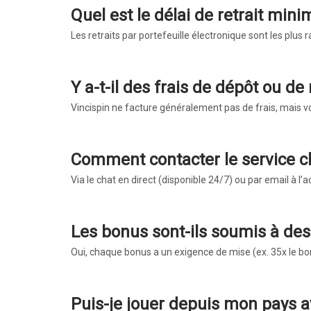
Quel est le délai de retrait min
Les retraits par portefeuille électronique sont les plus
Y a-t-il des frais de dépôt ou de r
Vincispin ne facture généralement pas de frais, mais 
Comment contacter le service cl
Via le chat en direct (disponible 24/7) ou par email à l’a
Les bonus sont-ils soumis à des
Oui, chaque bonus a un exigence de mise (ex. 35x le bon
Puis-je jouer depuis mon pays a