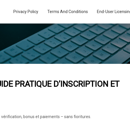
Privacy Policy
Terms And Conditions
End-User Licensi
IDE PRATIQUE D’INSCRIPTION ET
, vérification, bonus et paiements – sans fioritures.