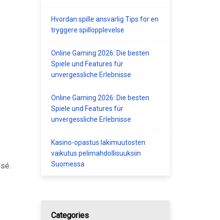
Hvordan spille ansvarlig Tips for en
tryggere spillopplevelse
Online Gaming 2026: Die besten
Spiele und Features für
unvergessliche Erlebnisse
Online Gaming 2026: Die besten
Spiele und Features für
unvergessliche Erlebnisse
Kasino-opastus lakimuutosten
vaikutus pelimahdollisuuksiin
Suomessa
isé.
Categories