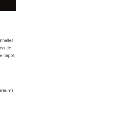
onnelles
ays de
de dépôt,
hereum).
.