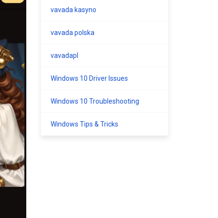
vavada kasyno
vavada polska
vavadapl
Windows 10 Driver Issues
Windows 10 Troubleshooting
Windows Tips & Tricks