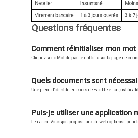
Neteller
Instantané
Moins
Virement bancaire
1 à 3 jours ouvrés
3 à 7 
Questions fréquentes
Comment réinitialiser mon mot 
Cliquez sur « Mot de passe oublié » sur la page de conne
Quels documents sont nécessaire
Une pièce d’identité en cours de validité et un justificat
Puis-je utiliser une application 
Le casino Vincispin propose un site web optimisé pour