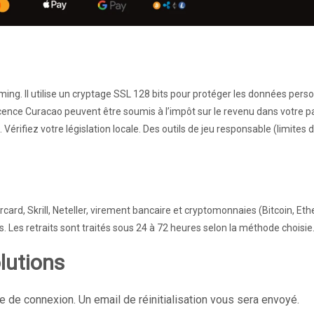
ing. Il utilise un cryptage SSL 128 bits pour protéger les données pers
icence Curacao peuvent être soumis à l’impôt sur le revenu dans votre p
érifiez votre législation locale. Des outils de jeu responsable (limites 
card, Skrill, Neteller, virement bancaire et cryptomonnaies (Bitcoin, Et
 Les retraits sont traités sous 24 à 72 heures selon la méthode choisie
lutions
ge de connexion. Un email de réinitialisation vous sera envoyé.