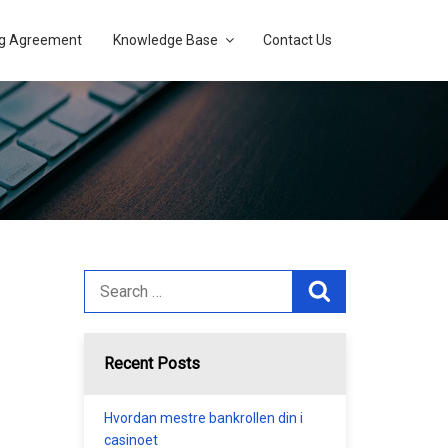
ng Agreement
Knowledge Base
Contact Us
Recent Posts
Hvordan mestre bankrollen din i
casinoet