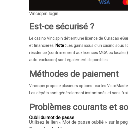
Vincispin login
Est-ce sécurisé ?
Le casino Vincispin détient une licence de Curacao eGam
et financières.
Note :
Les gains issus d’un casino sous l
résidence (contrairement aux licences MGA ou locales). V
auto-exclusion) sont également disponibles.
Méthodes de paiement
Vincispin propose plusieurs options : cartes Visa/Master
Les dépôts sont généralement instantanés et sans frais.
Problèmes courants et so
Oubli du mot de passe
Utilisez le lien « Mot de passe oublié » sur la pa