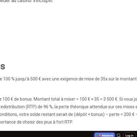
éder au casino Vincispin.
us
re 100 % jusqu’à 500 € avec une exigence de mise de 35x sur le montant
00 € de bonus. Montant total à miser = 100 € × 35 = 3 500 €. Si vous j
distribution (RTP) de 96 %, la perte théorique attendue sur ces mises 
 conditions, votre solde restant serait de (dépôt + bonus) – perte = 200 € 
mportance de choisir des jeux à fort RTP.