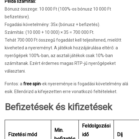
Példa számítás:
Bónusz összege: 10 000 Ft (100%-os bónusz 10 000 Ft
befizetésre).
Fogadási követelmény: 35x (bónusz + befizetés).
Számítás: (10 000 + 10 000) × 35 = 700 000 Ft.
Tehát 700 000 Ft összegű fogadást kell teljesítened, mielőtt
kiveheted a nyereményt. A játékok hozzájárulása eltérő: a
nyerőgépek 100%-ban, az asztali játékok csak 10%-ban
számítanak. Ezért érdemes magas RTP-jű nyerőgépeket
választani.
Fontos: a
free spin
-ek nyereménye is fogadási követelmény alá
esik. Ellenőrizd a kifejezetten erre vonatkozó feltételeket.
Befizetések és kifizetések
Feldolgozási
Min.
Fizetési mód
idő
Díj
befizetés