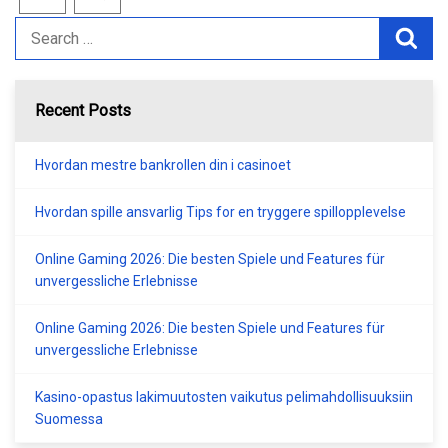
Post
Post
Post
navigation
Recent Posts
Hvordan mestre bankrollen din i casinoet
Hvordan spille ansvarlig Tips for en tryggere spillopplevelse
Online Gaming 2026: Die besten Spiele und Features für
unvergessliche Erlebnisse
Online Gaming 2026: Die besten Spiele und Features für
unvergessliche Erlebnisse
Kasino-opastus lakimuutosten vaikutus pelimahdollisuuksiin
Suomessa