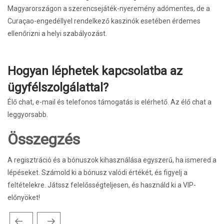
Magyarországon a szerencsejáték-nyeremény adómentes, de a
Curaçao-engedéllyel rendelkező kaszinók esetében érdemes
ellenőrizni a helyi szabályozást.
Hogyan léphetek kapcsolatba az
ügyfélszolgálattal?
Élő chat, e-mail és telefonos támogatás is elérhető. Az élő chat a
leggyorsabb.
Összegzés
A regisztráció és a bónuszok kihasználása egyszerű, ha ismered a
lépéseket. Számold ki a bónusz valódi értékét, és figyelj a
feltételekre. Játssz felelősségteljesen, és használd ki a VIP-
előnyöket!
Previous
Next