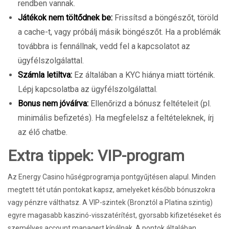
rendben vannak.
Játékok nem töltődnek be:
Frissítsd a böngészőt, töröld
a cache-t, vagy próbálj másik böngészőt. Ha a problémák
továbbra is fennállnak, vedd fel a kapcsolatot az
ügyfélszolgálattal.
Számla letiltva:
Ez általában a KYC hiánya miatt történik.
Lépj kapcsolatba az ügyfélszolgálattal.
Bonus nem jóváírva:
Ellenőrizd a bónusz feltételeit (pl.
minimális befizetés). Ha megfelelsz a feltételeknek, írj
az élő chatbe.
Extra tippek: VIP-program
Az Energy Casino hűségprogramja pontgyűjtésen alapul. Minden
megtett tét után pontokat kapsz, amelyeket később bónuszokra
vagy pénzre válthatsz. A VIP-szintek (Bronztól a Platina szintig)
egyre magasabb kaszinó-visszatérítést, gyorsabb kifizetéseket és
személyes account managert kínálnak. A pontok általában