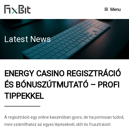
Menu
Privacy Policy
Latest News
Terms And Conditions
End-User Licensing Agreement
Knowledge Base
ENERGY CASINO REGISZTRÁCIÓ
Contact Us
ÉS BÓNUSZÚTMUTATÓ – PROFI
TIPPEKKEL
A regisztráció egy online kaszinóban gyors, de ha pontosan tudod,
mire számíthatsz az egyes lépéseknél, időt és frusztrációt