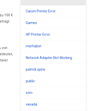
Canon Printer Error
 zu 100 €
eträgt
Games
HP Printer Error
merhabet
% von
bedeutet,
Network Adapter Not Working
twist
patrick spins
public
scm
vavada