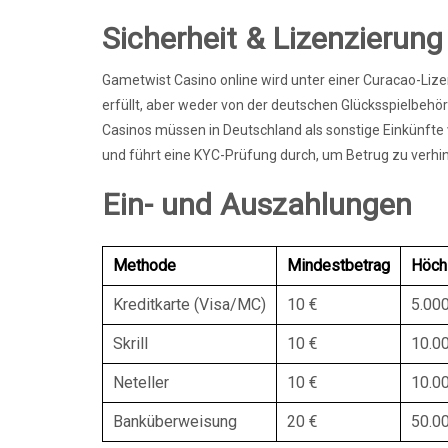
Sicherheit & Lizenzierung
Gametwist Casino online wird unter einer Curacao-Lize
erfüllt, aber weder von der deutschen Glücksspielbehörd
Casinos müssen in Deutschland als sonstige Einkünfte
und führt eine KYC-Prüfung durch, um Betrug zu verhin
Ein- und Auszahlungen
Methode
Mindestbetrag
Höch
Kreditkarte (Visa/MC)
10 €
5.00
Skrill
10 €
10.0
Neteller
10 €
10.0
Banküberweisung
20 €
50.0