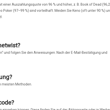
t einer Auszahlungsquote von 96 % und höher, z. B. Book of Dead (96,2
eo Poker (97–99 %) sind vorteilhaft. Meiden Sie Keno (oft unter 90 %) u
t.
metwist?
eren“ und folgen Sie den Anweisungen. Nach der E-Mail-Bestätigung und
lung?
en meisten Methoden.
code?
ng eingeben können. Diese finden Sie auf der Aktionsseite oder in Werbe