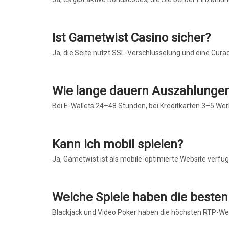
Ist Gametwist Casino sicher?
Ja, die Seite nutzt SSL-Verschlüsselung und eine Curac
Wie lange dauern Auszahlunge
Bei E-Wallets 24–48 Stunden, bei Kreditkarten 3–5 W
Kann ich mobil spielen?
Ja, Gametwist ist als mobile-optimierte Website verfüg
Welche Spiele haben die beste
Blackjack und Video Poker haben die höchsten RTP-Wert