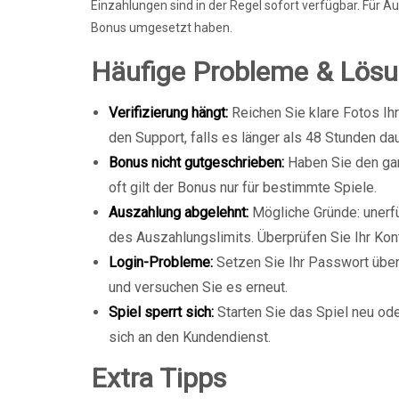
Einzahlungen sind in der Regel sofort verfügbar. Für 
Bonus umgesetzt haben.
Häufige Probleme & Lös
Verifizierung hängt:
Reichen Sie klare Fotos Ih
den Support, falls es länger als 48 Stunden dau
Bonus nicht gutgeschrieben:
Haben Sie den ga
oft gilt der Bonus nur für bestimmte Spiele.
Auszahlung abgelehnt:
Mögliche Gründe: unerfü
des Auszahlungslimits. Überprüfen Sie Ihr Ko
Login-Probleme:
Setzen Sie Ihr Passwort über
und versuchen Sie es erneut.
Spiel sperrt sich:
Starten Sie das Spiel neu od
sich an den Kundendienst.
Extra Tipps