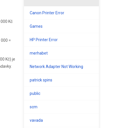
Canon Printer Error
 000 Kč
Games
HP Printer Error
2 000 =
merhabet
00 Kč) je
adavky.
Network Adapter Not Working
patrick spins
public
scm
vavada