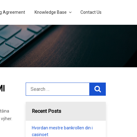
ng Agreement
Knowledge Base
Contact Us
MI
Recent Posts
tšina
 výher.
Hvordan mestre bankrollen din i
casinoet