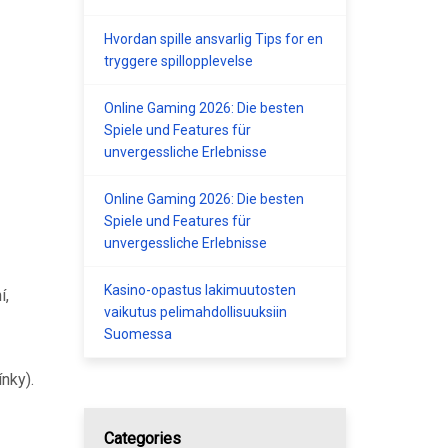
Hvordan spille ansvarlig Tips for en
tryggere spillopplevelse
Online Gaming 2026: Die besten
Spiele und Features für
unvergessliche Erlebnisse
Online Gaming 2026: Die besten
Spiele und Features für
unvergessliche Erlebnisse
Kasino-opastus lakimuutosten
í,
vaikutus pelimahdollisuuksiin
Suomessa
nky).
Categories