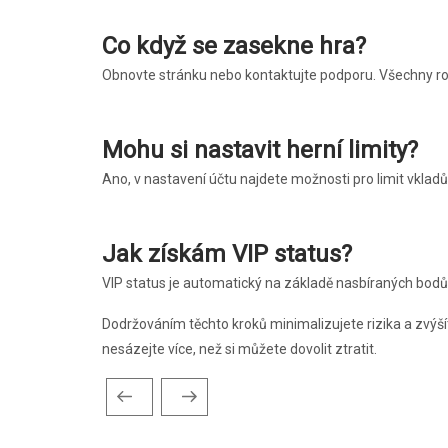
Co když se zasekne hra?
Obnovte stránku nebo kontaktujte podporu. Všechny ro
Mohu si nastavit herní limity?
Ano, v nastavení účtu najdete možnosti pro limit vkladů,
Jak získám VIP status?
VIP status je automatický na základě nasbíraných bodů. 
Dodržováním těchto kroků minimalizujete rizika a zvýší
nesázejte více, než si můžete dovolit ztratit.
Previous
Next
Post
Post
Post
navigation