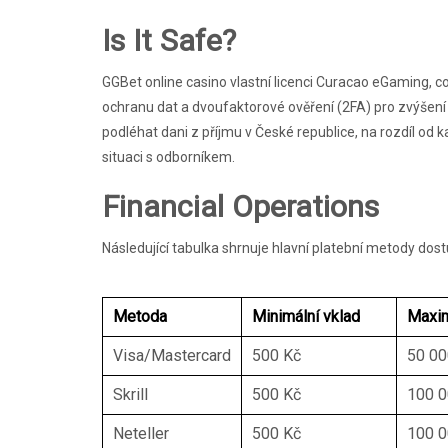
Is It Safe?
GGBet online casino vlastní licenci Curacao eGaming, což
ochranu dat a dvoufaktorové ověření (2FA) pro zvýšení
podléhat dani z příjmu v České republice, na rozdíl od
situaci s odborníkem.
Financial Operations
Následující tabulka shrnuje hlavní platební metody dos
Metoda
Minimální vklad
Maxim
Visa/Mastercard
500 Kč
50 00
Skrill
500 Kč
100 0
Neteller
500 Kč
100 0