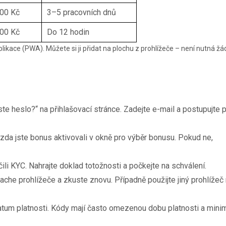
00 Kč
3–5 pracovních dnů
00 Kč
Do 12 hodin
likace (PWA). Můžete si ji přidat na plochu z prohlížeče – není nutná ž
ste heslo?“ na přihlašovací stránce. Zadejte e-mail a postupujte 
 zda jste bonus aktivovali v okně pro výběr bonusu. Pokud ne,
i KYC. Nahrajte doklad totožnosti a počkejte na schválení.
che prohlížeče a zkuste znovu. Případně použijte jiný prohlížeč
atum platnosti. Kódy mají často omezenou dobu platnosti a minim