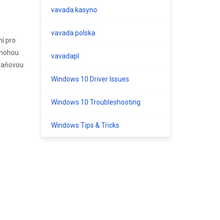
vavada kasyno
vavada polska
ní pro
 mohou
vavadapl
 daňovou
Windows 10 Driver Issues
Windows 10 Troubleshooting
Windows Tips & Tricks