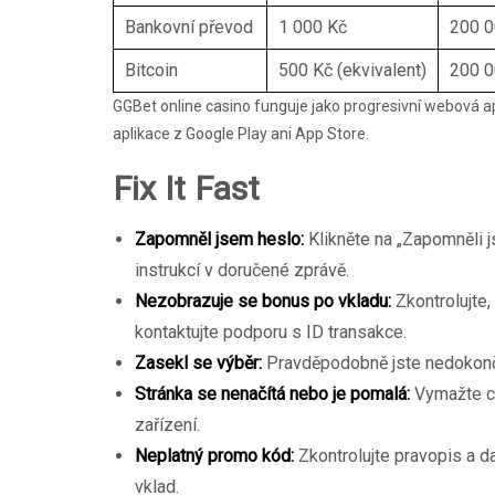
Bankovní převod
1 000 Kč
200 0
Bitcoin
500 Kč (ekvivalent)
200 0
GGBet online casino funguje jako progresivní webová ap
aplikace z Google Play ani App Store.
Fix It Fast
Zapomněl jsem heslo:
Klikněte na „Zapomněli j
instrukcí v doručené zprávě.
Nezobrazuje se bonus po vkladu:
Zkontrolujte,
kontaktujte podporu s ID transakce.
Zasekl se výběr:
Pravděpodobně jste nedokončil
Stránka se nenačítá nebo je pomalá:
Vymažte ca
zařízení.
Neplatný promo kód:
Zkontrolujte pravopis a d
vklad.