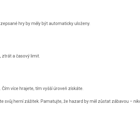
zepsané hry by měly být automaticky uloženy.
 ztrát a časový limit.
Čím více hrajete, tím vyšší úroveň získáte.
te svůj herní zážitek. Pamatujte, že hazard by měl zůstat zábavou – nik