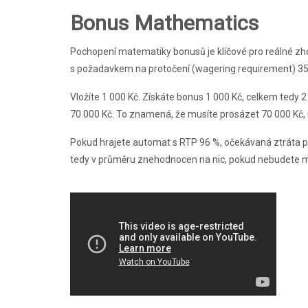
Bonus Mathematics
Pochopení matematiky bonusů je klíčové pro reálné zh
s požadavkem na protočení (wagering requirement) 35
Vložíte 1 000 Kč. Získáte bonus 1 000 Kč, celkem tedy 2
70 000 Kč. To znamená, že musíte prosázet 70 000 Kč, 
Pokud hrajete automat s RTP 96 %, očekávaná ztráta při 
tedy v průměru znehodnocen na nic, pokud nebudete mít