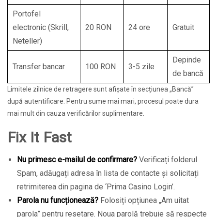
Portofel
electronic (Skrill,
20 RON
24 ore
Gratuit
Neteller)
Depinde
Transfer bancar
100 RON
3-5 zile
de bancă
Limitele zilnice de retragere sunt afișate în secțiunea „Bancă”
după autentificare. Pentru sume mai mari, procesul poate dura
mai mult din cauza verificărilor suplimentare.
Fix It Fast
Nu primesc e-mailul de confirmare?
Verificați folderul
Spam, adăugați adresa în lista de contacte și solicitați
retrimiterea din pagina de ‘Prima Casino Login’.
Parola nu funcționează?
Folosiți opțiunea „Am uitat
parola” pentru resetare. Noua parolă trebuie să respecte