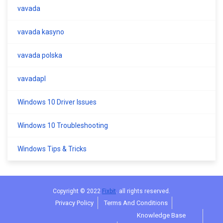
vavada
vavada kasyno
vavada polska
vavadapl
Windows 10 Driver Issues
Windows 10 Troubleshooting
Windows Tips & Tricks
Copyright © 2022
Fixbit
. all rights reserved.
Privacy Policy
Terms And Conditions
Knowledge Base