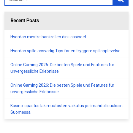
Recent Posts
Hvordan mestre bankrollen din i casinoet
Hvordan spille ansvarlig Tips for en tryggere spillopplevelse
Online Gaming 2026: Die besten Spiele und Features für
unvergessliche Erlebnisse
Online Gaming 2026: Die besten Spiele und Features für
unvergessliche Erlebnisse
Kasino-opastus lakimuutosten vaikutus pelimahdollisuuksiin
Suomessa