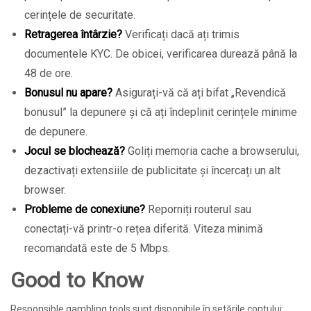
cerințele de securitate.
Retragerea întârzie?
Verificați dacă ați trimis
documentele KYC. De obicei, verificarea durează până la
48 de ore.
Bonusul nu apare?
Asigurați-vă că ați bifat „Revendică
bonusul” la depunere și că ați îndeplinit cerințele minime
de depunere.
Jocul se blochează?
Goliți memoria cache a browserului,
dezactivați extensiile de publicitate și încercați un alt
browser.
Probleme de conexiune?
Reporniți routerul sau
conectați-vă printr-o rețea diferită. Viteza minimă
recomandată este de 5 Mbps.
Good to Know
Responsible gambling tools sunt disponibile în setările contului: