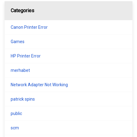
Categories
Canon Printer Error
Games
HP Printer Error
merhabet
Network Adapter Not Working
patrick spins
public
scm