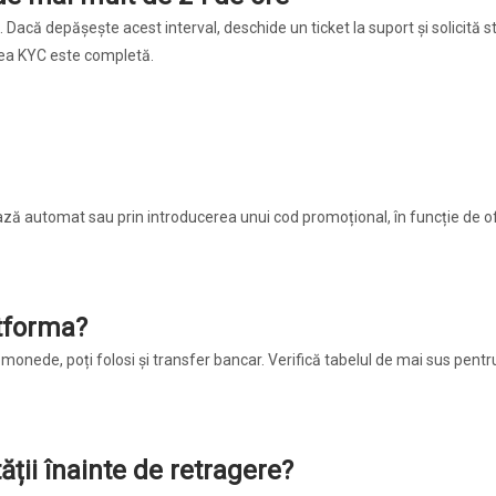
Dacă depășește acest interval, deschide un ticket la suport și solicită s
carea KYC este completă.
ază automat sau prin introducerea unui cod promoțional, în funcție de o
tforma?
monede, poți folosi și transfer bancar. Verifică tabelul de mai sus pentru
ății înainte de retragere?