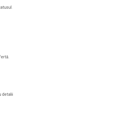
tatusul.
fertă.
 detalii