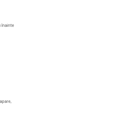
 înainte
 apare,