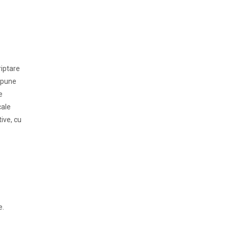
riptare
supune
e
cale
ive, cu
e.