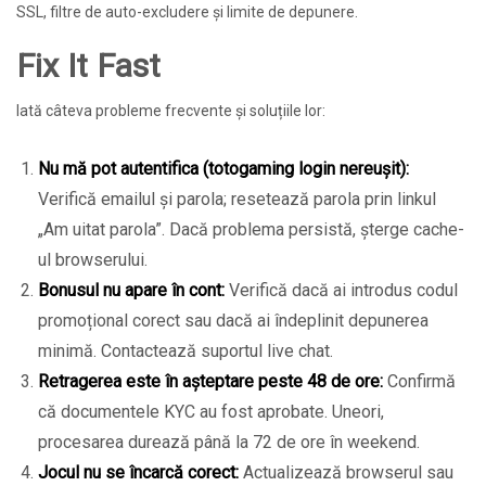
SSL, filtre de auto-excludere și limite de depunere.
Fix It Fast
Iată câteva probleme frecvente și soluțiile lor:
Nu mă pot autentifica (totogaming login nereușit):
Verifică emailul și parola; resetează parola prin linkul
„Am uitat parola”. Dacă problema persistă, șterge cache-
ul browserului.
Bonusul nu apare în cont:
Verifică dacă ai introdus codul
promoțional corect sau dacă ai îndeplinit depunerea
minimă. Contactează suportul live chat.
Retragerea este în așteptare peste 48 de ore:
Confirmă
că documentele KYC au fost aprobate. Uneori,
procesarea durează până la 72 de ore în weekend.
Jocul nu se încarcă corect:
Actualizează browserul sau