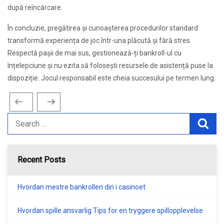
după reîncărcare.
În concluzie, pregătirea și cunoașterea procedurilor standard
transformă experiența de joc într-una plăcută și fără stres.
Respectă pașii de mai sus, gestionează-ți bankroll-ul cu
înțelepciune și nu ezita să folosești resursele de asistență puse la
dispoziție. Jocul responsabil este cheia succesului pe termen lung.
Previous
Next
Post
Post
Post
navigation
Recent Posts
Hvordan mestre bankrollen din i casinoet
Hvordan spille ansvarlig Tips for en tryggere spillopplevelse