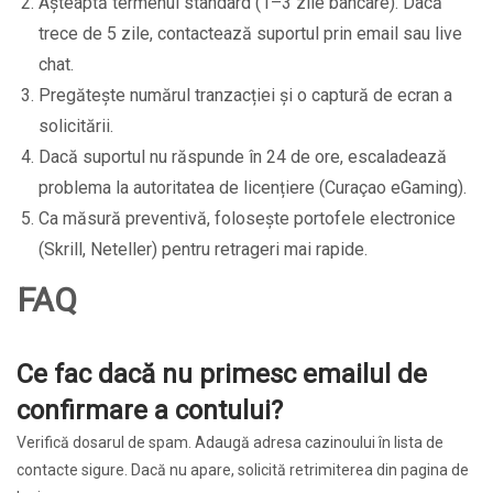
Așteaptă termenul standard (1–3 zile bancare). Dacă
trece de 5 zile, contactează suportul prin email sau live
chat.
Pregătește numărul tranzacției și o captură de ecran a
solicitării.
Dacă suportul nu răspunde în 24 de ore, escaladează
problema la autoritatea de licențiere (Curaçao eGaming).
Ca măsură preventivă, folosește portofele electronice
(Skrill, Neteller) pentru retrageri mai rapide.
FAQ
Ce fac dacă nu primesc emailul de
confirmare a contului?
Verifică dosarul de spam. Adaugă adresa cazinoului în lista de
contacte sigure. Dacă nu apare, solicită retrimiterea din pagina de