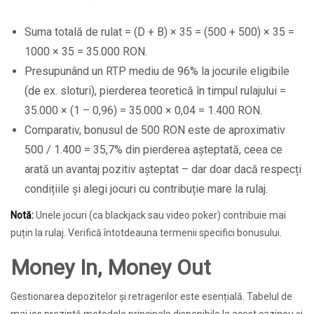
Suma totală de rulat = (D + B) × 35 = (500 + 500) × 35 =
1000 × 35 = 35.000 RON.
Presupunând un RTP mediu de 96% la jocurile eligibile
(de ex. sloturi), pierderea teoretică în timpul rulajului =
35.000 × (1 – 0,96) = 35.000 × 0,04 = 1.400 RON.
Comparativ, bonusul de 500 RON este de aproximativ
500 / 1.400 = 35,7% din pierderea așteptată, ceea ce
arată un avantaj pozitiv așteptat – dar doar dacă respecți
condițiile și alegi jocuri cu contribuție mare la rulaj.
Notă:
Unele jocuri (ca blackjack sau video poker) contribuie mai
puțin la rulaj. Verifică întotdeauna termenii specifici bonusului.
Money In, Money Out
Gestionarea depozitelor și retragerilor este esențială. Tabelul de