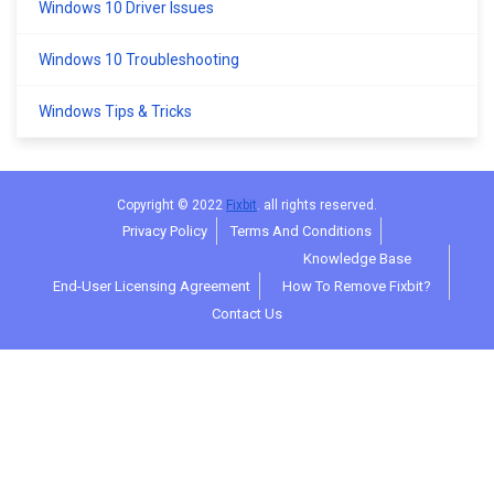
Windows 10 Driver Issues
Windows 10 Troubleshooting
Windows Tips & Tricks
Copyright © 2022
Fixbit
. all rights reserved.
Privacy Policy
Terms And Conditions
Knowledge Base
End-User Licensing Agreement
How To Remove Fixbit?
Contact Us