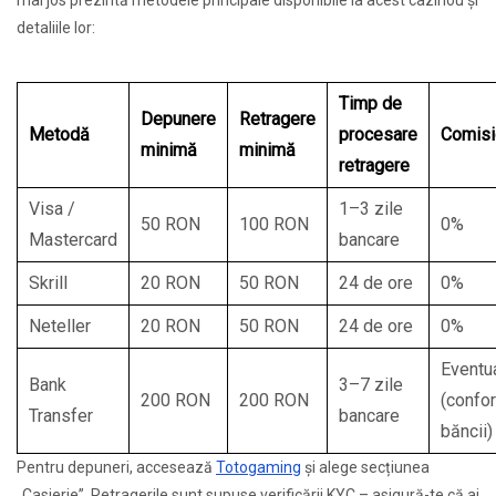
mai jos prezintă metodele principale disponibile la acest cazinou și
detaliile lor:
Timp de
Depunere
Retragere
Metodă
procesare
Comisi
minimă
minimă
retragere
Visa /
1–3 zile
50 RON
100 RON
0%
Mastercard
bancare
Skrill
20 RON
50 RON
24 de ore
0%
Neteller
20 RON
50 RON
24 de ore
0%
Eventu
Bank
3–7 zile
200 RON
200 RON
(confo
Transfer
bancare
băncii)
Pentru depuneri, accesează
Totogaming
și alege secțiunea
„Casierie”. Retragerile sunt supuse verificării KYC – asigură-te că ai