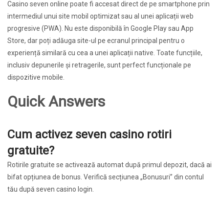
Casino seven online poate fi accesat direct de pe smartphone prin
intermediul unui site mobil optimizat sau al unei aplicații web
progresive (PWA). Nu este disponibilă în Google Play sau App
Store, dar poți adăuga site-ul pe ecranul principal pentru o
experiență similară cu cea a unei aplicații native. Toate funcțiile,
inclusiv depunerile și retragerile, sunt perfect funcționale pe
dispozitive mobile.
Quick Answers
Cum activez seven casino rotiri
gratuite?
Rotirile gratuite se activează automat după primul depozit, dacă ai
bifat opțiunea de bonus. Verifică secțiunea „Bonusuri” din contul
tău după seven casino login.