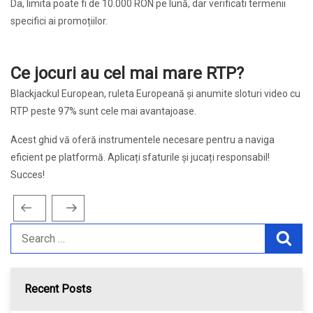
Da, limita poate fi de 10.000 RON pe lună, dar verificati termenii
specifici ai promoțiilor.
Ce jocuri au cel mai mare RTP?
Blackjackul European, ruleta Europeană și anumite sloturi video cu
RTP peste 97% sunt cele mai avantajoase.
Acest ghid vă oferă instrumentele necesare pentru a naviga
eficient pe platformă. Aplicați sfaturile și jucați responsabil!
Succes!
Previous
Next
Post
Post
Post
navigation
Recent Posts