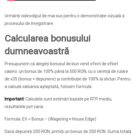
Urmăriți videoclipul de mai sus pentru o demonstrație vizuală a
procesului de înregistrare.
Calcularea bonusului
dumneavoastră
Presupunem că alegeți bonusul de bun venit oferit de efbet
casino: un bonus de 100% până la 500 RON, cu o cerință de rulare
de x35 (bonus + depunere) și contribuție de 100% la sloturi. Pentru
a calcula valoarea așteptată, folosim formula:
Important:
Calculele sunt estimări bazate pe RTP mediu;
rezultatele pot varia.
Formula: EV = Bonus – (Wagering × House Edge)
Dacă depuneți 200 RON, primiți un bonus de 200 RON. Suma totală