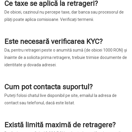
Ce taxe se aplică la retrageri?
De obicei, cazinoul nu percepe taxe, dar banca sau procesorul de
plăți poate aplica comisioane. Verificați termenii.
Este necesară verificarea KYC?
Da, pentru retrageri peste o anumită sumă (de obicei 1000 RON) și
înainte de a solicita prima retragere, trebuie trimise documente de
identitate și dovada adresei.
Cum pot contacta suportul?
Puteți folosi chatul live disponibil pe site, emailul la adresa de
contact sau telefonul, dacă este listat.
Există limită maximă de retragere?