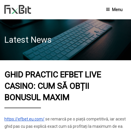
Menu
Privacy Policy
Latest News
Terms And Conditions
End-User Licensing Agreement
Knowledge Base
GHID PRACTIC EFBET LIVE
Contact Us
CASINO: CUM SĂ OBȚII
BONUSUL MAXIM
https://efbet.eu.com/
se remarcă pe o piață competitivă, iar acest
ghid pas cu pas explică exact cum să profitați la maximum de ea.