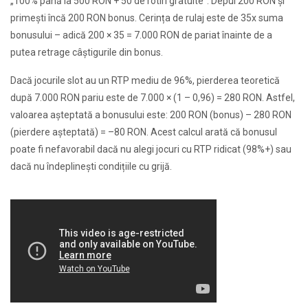
„100% până la 500 RON + 50 de rotiri gratuite”. Depui 200 RON și
primești încă 200 RON bonus. Cerința de rulaj este de 35x suma
bonusului – adică 200 × 35 = 7.000 RON de pariat înainte de a
putea retrage câștigurile din bonus.
Dacă jocurile slot au un RTP mediu de 96%, pierderea teoretică
după 7.000 RON pariu este de 7.000 × (1 – 0,96) = 280 RON. Astfel,
valoarea așteptată a bonusului este: 200 RON (bonus) – 280 RON
(pierdere așteptată) = –80 RON. Acest calcul arată că bonusul
poate fi nefavorabil dacă nu alegi jocuri cu RTP ridicat (98%+) sau
dacă nu îndeplinești condițiile cu grijă.