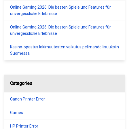
Online Gaming 2026: Die besten Spiele und Features für
unvergessliche Erlebnisse
Online Gaming 2026: Die besten Spiele und Features für
unvergessliche Erlebnisse
Kasino-opastus lakimuutosten vaikutus pelimahdollisuuksiin
Suomessa
Categories
Canon Printer Error
Games
HP Printer Error