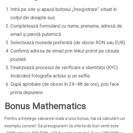
Intră pe site și apasă butonul „Înregistrare” situat în
colțul din dreapta sus.
Completează formularul cu nume, prenume, adresă de
email și parolă puternică.
Selectează moneda preferată (de obicei RON sau EUR).
Confirmă adresa de email prin linkul primit pe căsuța
poștală.
Finalizează procesul de verificare a identității (KYC)
încărcând fotografia actului și un selfie.
După aprobare (de obicei în 24–48 de ore), poți face
prima depunere.
Bonus Mathematics
Pentru a înțelege valoarea reală a unui bonus, hai să calculăm un
exemplu concret. Să presupunem că oferta de bun venit este