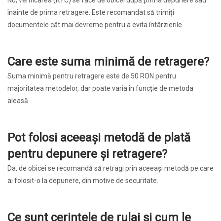
Nu, verificarea (KYC) se face de obicei după prima depunere sau
înainte de prima retragere. Este recomandat să trimiți
documentele cât mai devreme pentru a evita întârzierile.
Care este suma minimă de retragere?
Suma minimă pentru retragere este de 50 RON pentru
majoritatea metodelor, dar poate varia în funcție de metoda
aleasă.
Pot folosi aceeași metodă de plată
pentru depunere și retragere?
Da, de obicei se recomandă să retragi prin aceeași metodă pe care
ai folosit-o la depunere, din motive de securitate.
Ce sunt cerințele de rulaj și cum le