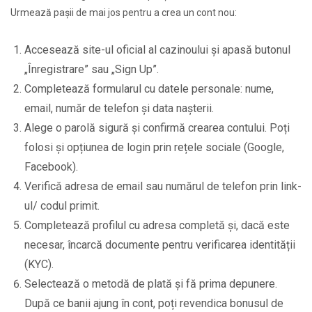
Urmează pașii de mai jos pentru a crea un cont nou:
Accesează site-ul oficial al cazinoului și apasă butonul
„Înregistrare” sau „Sign Up”.
Completează formularul cu datele personale: nume,
email, număr de telefon și data nașterii.
Alege o parolă sigură și confirmă crearea contului. Poți
folosi și opțiunea de login prin rețele sociale (Google,
Facebook).
Verifică adresa de email sau numărul de telefon prin link-
ul/ codul primit.
Completează profilul cu adresa completă și, dacă este
necesar, încarcă documente pentru verificarea identității
(KYC).
Selectează o metodă de plată și fă prima depunere.
După ce banii ajung în cont, poți revendica bonusul de