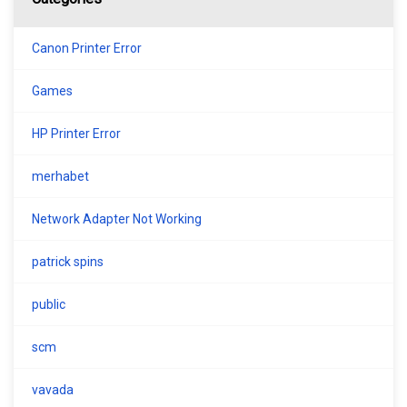
Canon Printer Error
Games
HP Printer Error
merhabet
Network Adapter Not Working
patrick spins
public
scm
vavada