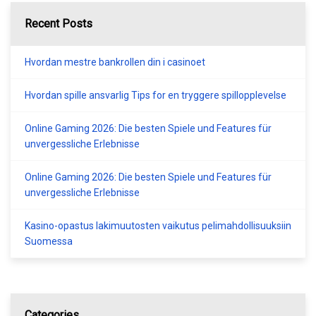
Recent Posts
Hvordan mestre bankrollen din i casinoet
Hvordan spille ansvarlig Tips for en tryggere spillopplevelse
Online Gaming 2026: Die besten Spiele und Features für
unvergessliche Erlebnisse
Online Gaming 2026: Die besten Spiele und Features für
unvergessliche Erlebnisse
Kasino-opastus lakimuutosten vaikutus pelimahdollisuuksiin
Suomessa
Categories