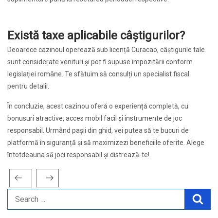
Există taxe aplicabile câștigurilor?
Deoarece cazinoul operează sub licență Curacao, câștigurile tale
sunt considerate venituri și pot fi supuse impozitării conform
legislației române. Te sfătuim să consulți un specialist fiscal
pentru detalii.
În concluzie, acest cazinou oferă o experiență completă, cu
bonusuri atractive, acces mobil facil și instrumente de joc
responsabil. Urmând pașii din ghid, vei putea să te bucuri de
platformă în siguranță și să maximizezi beneficiile oferite. Alege
întotdeauna să joci responsabil și distrează-te!
Previous
Next
Post
Post
Post
navigation