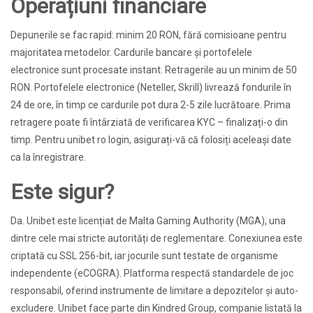
Operațiuni financiare
Depunerile se fac rapid: minim 20 RON, fără comisioane pentru
majoritatea metodelor. Cardurile bancare și portofelele
electronice sunt procesate instant. Retragerile au un minim de 50
RON. Portofelele electronice (Neteller, Skrill) livrează fondurile în
24 de ore, în timp ce cardurile pot dura 2-5 zile lucrătoare. Prima
retragere poate fi întârziată de verificarea KYC – finalizați-o din
timp. Pentru unibet ro login, asigurați-vă că folosiți aceleași date
ca la înregistrare.
Este sigur?
Da. Unibet este licențiat de Malta Gaming Authority (MGA), una
dintre cele mai stricte autorități de reglementare. Conexiunea este
criptată cu SSL 256-bit, iar jocurile sunt testate de organisme
independente (eCOGRA). Platforma respectă standardele de joc
responsabil, oferind instrumente de limitare a depozitelor și auto-
excludere. Unibet face parte din Kindred Group, companie listată la