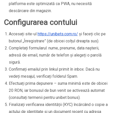
platforma este optimizată ca PWA, nu necesită
descărcare din magazin.
Configurarea contului
Accesați site-ul
https://unibets.com.ro/
și faceți clic pe
butonul „Înregistrare” (de obicei colțul dreapta sus).
Completați formularul: nume, prenume, data nașterii,
adresă de email, număr de telefon și alegeți o parolă
sigură.
Confirmați emailul prin linkul primit în inbox. Dacă nu
vedeți mesajul, verificați folderul Spam.
Efectuați prima depunere – suma minimă este de obicei
20 RON, iar bonusul de bun venit se activează automat
(consultați termenii pentru unibet bonus).
Finalizați verificarea identității (KYC) încărcând o copie a
actului de identitate și un document recent cu adresa