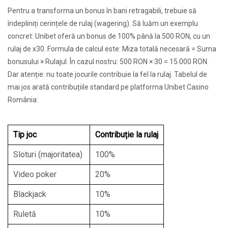
Pentru a transforma un bonus în bani retragabili, trebuie să
îndepliniți cerințele de rulaj (wagering). Să luăm un exemplu
concret: Unibet oferă un bonus de 100% până la 500 RON, cu un
rulaj de x30. Formula de calcul este:
Miza totală necesară = Suma
bonusului × Rulajul
. În cazul nostru: 500 RON × 30 = 15.000 RON.
Dar atenție: nu toate jocurile contribuie la fel la rulaj. Tabelul de
mai jos arată contribuțiile standard pe platforma Unibet Casino
România:
Tip joc
Contribuție la rulaj
Sloturi (majoritatea)
100%
Video poker
20%
Blackjack
10%
Ruletă
10%