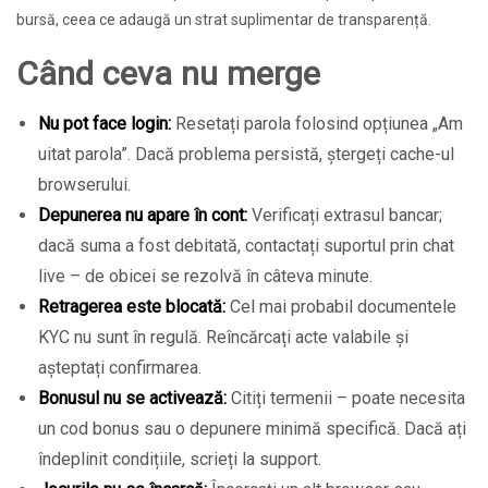
bursă, ceea ce adaugă un strat suplimentar de transparență.
Când ceva nu merge
Nu pot face login:
Resetați parola folosind opțiunea „Am
uitat parola”. Dacă problema persistă, ștergeți cache-ul
browserului.
Depunerea nu apare în cont:
Verificați extrasul bancar;
dacă suma a fost debitată, contactați suportul prin chat
live – de obicei se rezolvă în câteva minute.
Retragerea este blocată:
Cel mai probabil documentele
KYC nu sunt în regulă. Reîncărcați acte valabile și
așteptați confirmarea.
Bonusul nu se activează:
Citiți termenii – poate necesita
un cod bonus sau o depunere minimă specifică. Dacă ați
îndeplinit condițiile, scrieți la support.