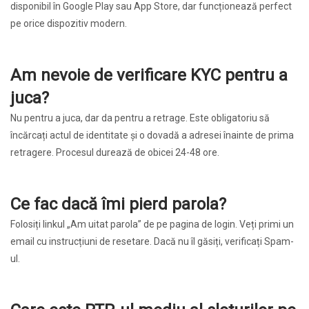
disponibil în Google Play sau App Store, dar funcționează perfect
pe orice dispozitiv modern.
Am nevoie de verificare KYC pentru a
juca?
Nu pentru a juca, dar da pentru a retrage. Este obligatoriu să
încărcați actul de identitate și o dovadă a adresei înainte de prima
retragere. Procesul durează de obicei 24-48 ore.
Ce fac dacă îmi pierd parola?
Folosiți linkul „Am uitat parola” de pe pagina de login. Veți primi un
email cu instrucțiuni de resetare. Dacă nu îl găsiți, verificați Spam-
ul.