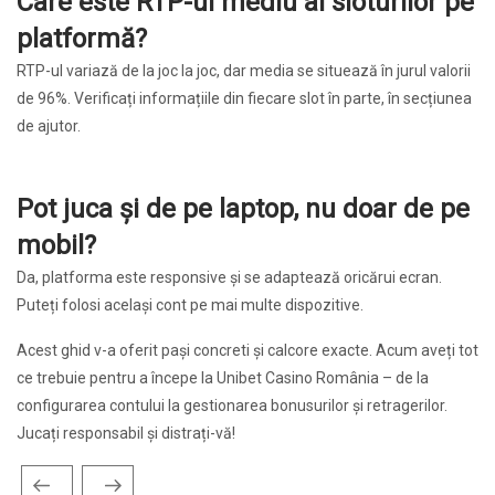
Care este RTP-ul mediu al sloturilor pe
platformă?
RTP-ul variază de la joc la joc, dar media se situează în jurul valorii
de 96%. Verificați informațiile din fiecare slot în parte, în secțiunea
de ajutor.
Pot juca și de pe laptop, nu doar de pe
mobil?
Da, platforma este responsive și se adaptează oricărui ecran.
Puteți folosi același cont pe mai multe dispozitive.
Acest ghid v-a oferit pași concreti și calcore exacte. Acum aveți tot
ce trebuie pentru a începe la Unibet Casino România – de la
configurarea contului la gestionarea bonusurilor și retragerilor.
Jucați responsabil și distrați-vă!
Previous
Next