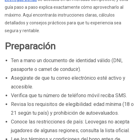
guía paso a paso explica exactamente cómo aprovecharlo al
máximo. Aquí encontrarás instrucciones claras, cálculos
detallados y consejos prácticos para que tu experiencia sea
segura y rentable.
Preparación
Ten a mano un documento de identidad válido (DNI,
pasaporte o carnet de conducir).
Asegúrate de que tu correo electrónico esté activo y
accesible.
Verifica que tu número de teléfono móvil reciba SMS.
Revisa los requisitos de elegibilidad: edad mínima (18 o
21 según tu país) y prohibición de autoevaluados.
Conoce las restricciones de país: Leovegas no acepta
jugadores de algunas regiones; consulta la lista oficial.
Lee los términos y condiciones del bono antes de