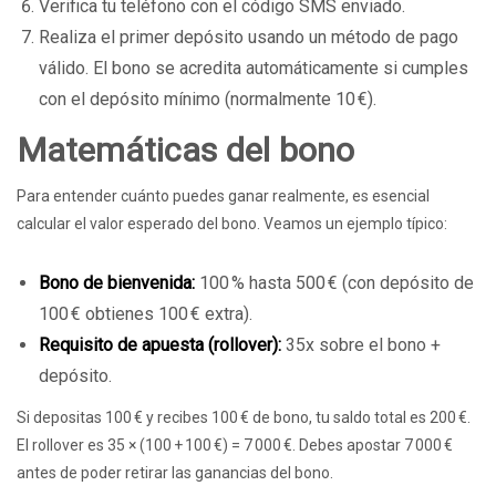
Verifica tu teléfono con el código SMS enviado.
Realiza el primer depósito usando un método de pago
válido. El bono se acredita automáticamente si cumples
con el depósito mínimo (normalmente 10 €).
Matemáticas del bono
Para entender cuánto puedes ganar realmente, es esencial
calcular el valor esperado del bono. Veamos un ejemplo típico:
Bono de bienvenida:
100 % hasta 500 € (con depósito de
100 € obtienes 100 € extra).
Requisito de apuesta (rollover):
35x sobre el bono +
depósito.
Si depositas 100 € y recibes 100 € de bono, tu saldo total es 200 €.
El rollover es 35 × (100 + 100 €) = 7 000 €. Debes apostar 7 000 €
antes de poder retirar las ganancias del bono.