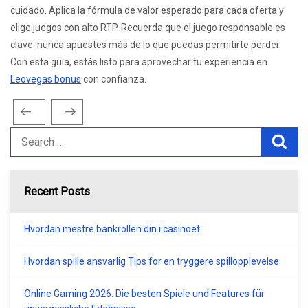
cuidado. Aplica la fórmula de valor esperado para cada oferta y
elige juegos con alto RTP. Recuerda que el juego responsable es
clave: nunca apuestes más de lo que puedas permitirte perder.
Con esta guía, estás listo para aprovechar tu experiencia en
Leovegas bonus
con confianza.
Previous
Next
Post
Post
Post
navigation
Recent Posts
Hvordan mestre bankrollen din i casinoet
Hvordan spille ansvarlig Tips for en tryggere spillopplevelse
Online Gaming 2026: Die besten Spiele und Features für