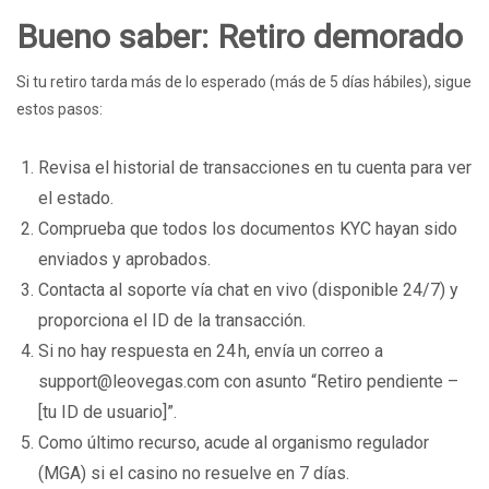
Bueno saber: Retiro demorado
Si tu retiro tarda más de lo esperado (más de 5 días hábiles), sigue
estos pasos:
Revisa el historial de transacciones en tu cuenta para ver
el estado.
Comprueba que todos los documentos KYC hayan sido
enviados y aprobados.
Contacta al soporte vía chat en vivo (disponible 24/7) y
proporciona el ID de la transacción.
Si no hay respuesta en 24 h, envía un correo a
support@leovegas.com con asunto “Retiro pendiente –
[tu ID de usuario]”.
Como último recurso, acude al organismo regulador
(MGA) si el casino no resuelve en 7 días.