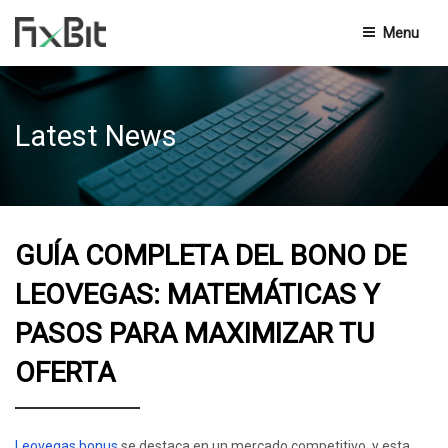
Menu
Privacy Policy
Latest News
Terms And Conditions
End-User Licensing Agreement
Knowledge Base
GUÍA COMPLETA DEL BONO DE
Contact Us
LEOVEGAS: MATEMÁTICAS Y
PASOS PARA MAXIMIZAR TU
OFERTA
Leovegas bonus
se destaca en un mercado competitivo, y esta