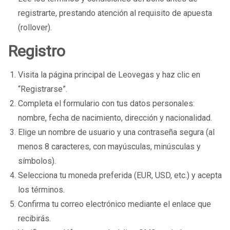
registrarte, prestando atención al requisito de apuesta
(rollover).
Registro
Visita la página principal de Leovegas y haz clic en
“Registrarse”.
Completa el formulario con tus datos personales:
nombre, fecha de nacimiento, dirección y nacionalidad.
Elige un nombre de usuario y una contraseña segura (al
menos 8 caracteres, con mayúsculas, minúsculas y
símbolos).
Selecciona tu moneda preferida (EUR, USD, etc.) y acepta
los términos.
Confirma tu correo electrónico mediante el enlace que
recibirás.