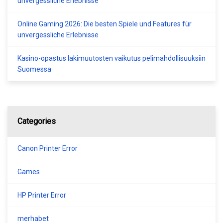
unvergessliche Erlebnisse
Online Gaming 2026: Die besten Spiele und Features für
unvergessliche Erlebnisse
Kasino-opastus lakimuutosten vaikutus pelimahdollisuuksiin
Suomessa
Categories
Canon Printer Error
Games
HP Printer Error
merhabet