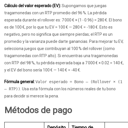
Cálculo del valor esperado (EV):
Supongamos que juegas
tragamonedas con un RTP promedio del 96 %. La pérdida
esperada durante el rollover es: 7 000 € × (1 - 0.96) = 280 €. El bono
es de 100 €, por lo que tu EV = 100 € — 280 € = -180 €. Esto es
negativo, pero no significa que siempre pierdas; el RTP es un
promedio y la varianza puede darte ganancias. Para mejorar tu EV,
selecciona juegos que contribuyan al 100 % del rollover (como
tragamonedas con RTP alto). Si encuentras una tragamonedas
con RTP del 98 %, tu pérdida esperada baja a 7 000 € × 0.02 = 140 €,
y el EV del bono sería 100 € — 140 € = -40 €.
Fórmula general:
Valor esperado = Bono — (Rollover × (1
— RTP))
. Usa esta fórmula con los números reales de tu bono
para decidir si merece la pena.
Métodos de pago
Depósito
Tiempo de