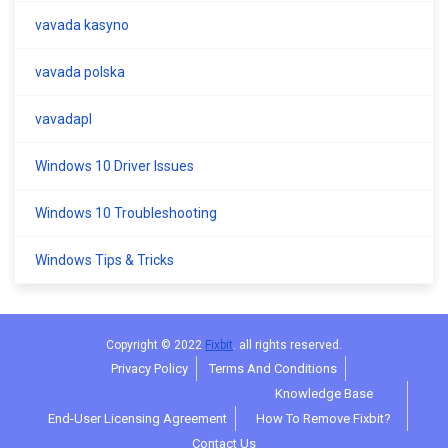
vavada kasyno
vavada polska
vavadapl
Windows 10 Driver Issues
Windows 10 Troubleshooting
Windows Tips & Tricks
Copyright © 2022
Fixbit
. all rights reserved.
Privacy Policy
Terms And Conditions
Knowledge Base
End-User Licensing Agreement
How To Remove Fixbit?
Contact Us