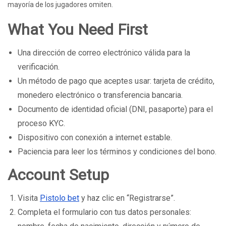
mayoría de los jugadores omiten.
What You Need First
Una dirección de correo electrónico válida para la
verificación.
Un método de pago que aceptes usar: tarjeta de crédito,
monedero electrónico o transferencia bancaria.
Documento de identidad oficial (DNI, pasaporte) para el
proceso KYC.
Dispositivo con conexión a internet estable.
Paciencia para leer los términos y condiciones del bono.
Account Setup
Visita
Pistolo bet
y haz clic en “Registrarse”.
Completa el formulario con tus datos personales: