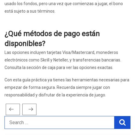
usado los fondos, pero una vez que comienzas a jugar, el bono
está sujeto a sus términos.
¿Qué métodos de pago están
disponibles?
Las opciones incluyen tarjetas Visa/Mastercard, monederos
electrónicos como Skrill y Neteller, y transferencias bancarias.
Consulta la sección de caja para ver las opciones exactas.
Con esta guía práctica ya tienes las herramientas necesarias para
empezar de forma segura. Recuerda siempre jugar con
responsabilidad y disfrutar de la experiencia de juego.
Previous
Next
Post
Post
Post
navigation