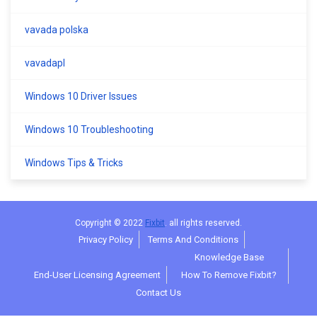
vavada polska
vavadapl
Windows 10 Driver Issues
Windows 10 Troubleshooting
Windows Tips & Tricks
Copyright © 2022
Fixbit
. all rights reserved.
Privacy Policy
Terms And Conditions
Knowledge Base
End-User Licensing Agreement
How To Remove Fixbit?
Contact Us