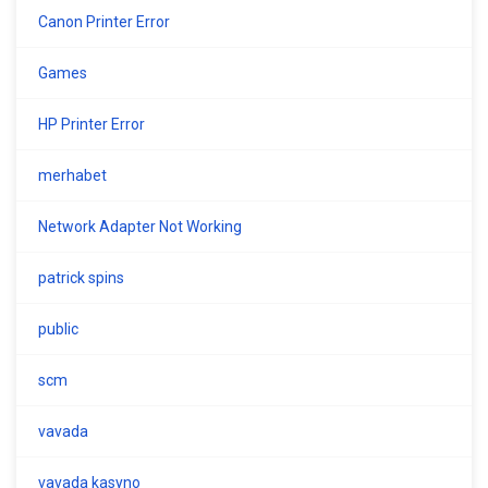
Canon Printer Error
Games
HP Printer Error
merhabet
Network Adapter Not Working
patrick spins
public
scm
vavada
vavada kasyno