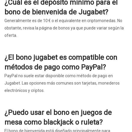
¿Cuál es el depósito mínimo para el
bono de bienvenida de Jugabet?
Generalmente es de 10 € o el equivalente en criptomonedas. No
obstante, revisa la página de bonos ya que puede variar según la
oferta.
¿El bono jugabet es compatible con
métodos de pago como PayPal?
PayPal no suele estar disponible como método de pago en
Jugabet. Las opciones más comunes son tarjetas, monederos
electrónicos y criptos.
¿Puedo usar el bono en juegos de
mesa como blackjack o ruleta?
El bono de bienvenida está diseñado principalmente para