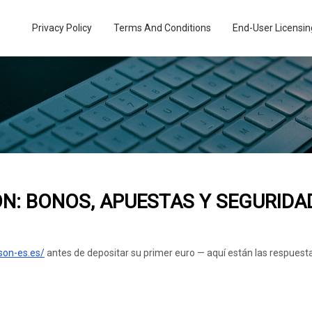
Privacy Policy
Terms And Conditions
End-User Licensi
ON: BONOS, APUESTAS Y SEGURIDA
son-es.es/
antes de depositar su primer euro — aquí están las respuest