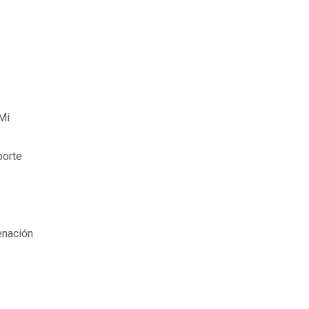
Mi
porte
enación