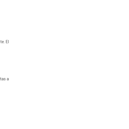
te. El
tas a