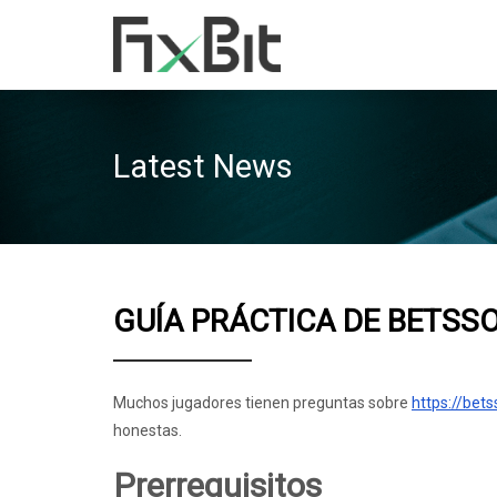
Latest News
GUÍA PRÁCTICA DE BETSS
Muchos jugadores tienen preguntas sobre
https://bets
honestas.
Prerrequisitos