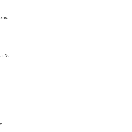
ario,
or. No
 y