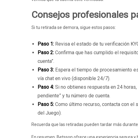
Consejos profesionales pa
Si tu retirada se demora, sigue estos pasos:
Paso 1:
Revisa el estado de tu verificación KY
Paso 2:
Confirma que has cumplido el requisito
cuenta”.
Paso 3:
Espera el tiempo de procesamiento está
vía chat en vivo (disponible 24/7).
Paso 4:
Si no obtienes respuesta en 24 horas,
pendiente” y tu número de cuenta.
Paso 5:
Como último recurso, contacta con el 
del Juego).
Recuerda que las retiradas pueden tardar más durante 
En resumen, Betsson ofrece una experiencia segura y bo