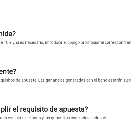
nida?
 10 € y, si es necesario, introducir el código promocional correspondien
ente?
requisitos de apuesta. Las ganancias generadas con el bono estarán suje
ir el requisito de apuesta?
ado ese plazo, el bono y las ganancias asociadas caducan.