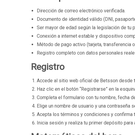
Dirección de correo electrónico verificada.
Documento de identidad válido (DNI, pasaporte
Ser mayor de edad según la legislación de tu p
Conexión a internet estable y dispositivo compa
Método de pago activo (tarjeta, transferencia 
Registro completo con datos personales reale
Registro
Accede al sitio web oficial de Betsson desde 
Haz clic en el botón “Registrarse” en la esquin
Completa el formulario con tu nombre, fecha de
Elige un nombre de usuario y una contraseña s
Acepta los términos y condiciones y confirma t
Inicia sesión y realiza tu primer depósito para