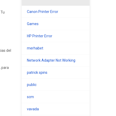
Canon Printer Error
 Tu
Games
HP Printer Error
merhabet
ias del
Network Adapter Not Working
, para
patrick spins
public
scm
vavada