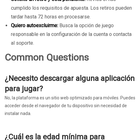
cumplido los requisitos de apuesta. Los retiros pueden
tardar hasta 72 horas en procesarse.
Quiero autoexcluirme:
Busca la opción de juego
responsable en la configuración de la cuenta o contacta
al soporte.
Common Questions
¿Necesito descargar alguna aplicación
para jugar?
No, la plataforma es un sitio web optimizado para móviles. Puedes
acceder desde el navegador de tu dispositivo sin necesidad de
instalar nada.
¿Cuál es la edad mínima para