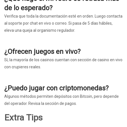
de lo esperado?
Verifica que toda la documentación esté en orden. Luego contacta
al soporte por chat en vivo o correo. Si pasa de 5 días hábiles,
eleva una queja al organismo regulador.
¿Ofrecen juegos en vivo?
Sí, la mayoría de los casinos cuentan con sección de casino en vivo
con crupieres reales.
¿Puedo jugar con criptomonedas?
Algunos métodos permiten depósitos con Bitcoin, pero depende
del operador. Revisa la sección de pagos.
Extra Tips