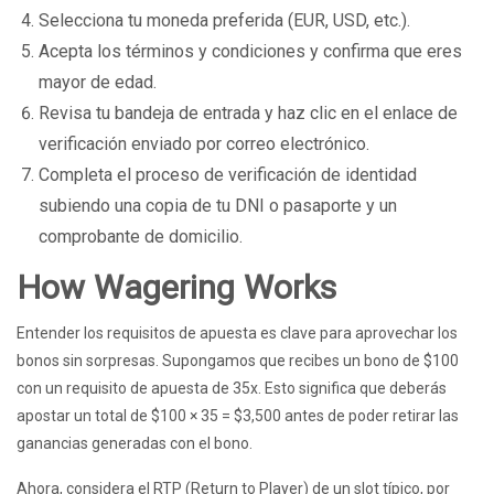
Selecciona tu moneda preferida (EUR, USD, etc.).
Acepta los términos y condiciones y confirma que eres
mayor de edad.
Revisa tu bandeja de entrada y haz clic en el enlace de
verificación enviado por correo electrónico.
Completa el proceso de verificación de identidad
subiendo una copia de tu DNI o pasaporte y un
comprobante de domicilio.
How Wagering Works
Entender los requisitos de apuesta es clave para aprovechar los
bonos sin sorpresas. Supongamos que recibes un bono de $100
con un requisito de apuesta de 35x. Esto significa que deberás
apostar un total de $100 × 35 = $3,500 antes de poder retirar las
ganancias generadas con el bono.
Ahora, considera el RTP (Return to Player) de un slot típico, por