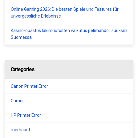
Online Gaming 2026: Die besten Spiele und Features für
unvergessliche Erlebnisse
Kasino-opastus lakimuutosten vaikutus pelimahdollisuuksiin
Suomessa
Categories
Canon Printer Error
Games
HP Printer Error
merhabet