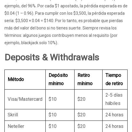
ejemplo, del 96%. Por cada $1 apostado, la pérdida esperada es de
$0.04 (1 – 0.96). Para cumplir con los $3,500, la pérdida esperada
sería: $3,500 × 0.04 = $140. Por lo tanto, es probable que pierdas
más del valor del bono si no tienes suerte. Siempre revisa los
términos: algunos juegos contribuyen menos al requisito (por
ejemplo, blackjack solo 10%).
Deposits & Withdrawals
Depósito
Retiro
Tiempo
Método
mínimo
mínimo
de retiro
2-5 días
Visa/Mastercard
$10
$20
hábiles
Skrill
$10
$20
24 horas
Neteller
$10
$20
24 horas