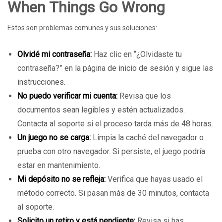
When Things Go Wrong
Estos son problemas comunes y sus soluciones:
Olvidé mi contraseña:
Haz clic en “¿Olvidaste tu
contraseña?” en la página de inicio de sesión y sigue las
instrucciones.
No puedo verificar mi cuenta:
Revisa que los
documentos sean legibles y estén actualizados.
Contacta al soporte si el proceso tarda más de 48 horas.
Un juego no se carga:
Limpia la caché del navegador o
prueba con otro navegador. Si persiste, el juego podría
estar en mantenimiento.
Mi depósito no se refleja:
Verifica que hayas usado el
método correcto. Si pasan más de 30 minutos, contacta
al soporte.
Solicito un retiro y está pendiente:
Revisa si has