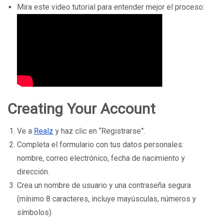
Mira este video tutorial para entender mejor el proceso:
Creating Your Account
Ve a
Realz
y haz clic en “Registrarse”.
Completa el formulario con tus datos personales:
nombre, correo electrónico, fecha de nacimiento y
dirección.
Crea un nombre de usuario y una contraseña segura
(mínimo 8 caracteres, incluye mayúsculas, números y
símbolos).