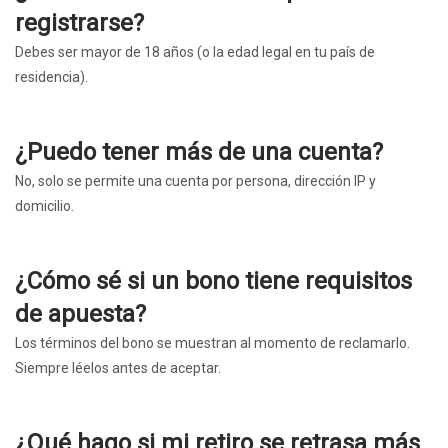
registrarse?
Debes ser mayor de 18 años (o la edad legal en tu país de
residencia).
¿Puedo tener más de una cuenta?
No, solo se permite una cuenta por persona, dirección IP y
domicilio.
¿Cómo sé si un bono tiene requisitos
de apuesta?
Los términos del bono se muestran al momento de reclamarlo.
Siempre léelos antes de aceptar.
¿Qué hago si mi retiro se retrasa más