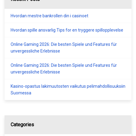
Hvordan mestre bankrollen din i casinoet
Hvordan spille ansvarlig Tips for en tryggere spillopplevelse
Online Gaming 2026: Die besten Spiele und Features für
unvergessliche Erlebnisse
Online Gaming 2026: Die besten Spiele und Features für
unvergessliche Erlebnisse
Kasino-opastus lakimuutosten vaikutus pelimahdollisuuksiin
Suomessa
Categories