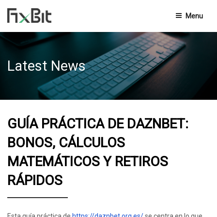
Menu
Privacy Policy
Latest News
Terms And Conditions
End-User Licensing Agreement
Knowledge Base
GUÍA PRÁCTICA DE DAZNBET:
Contact Us
BONOS, CÁLCULOS
MATEMÁTICOS Y RETIROS
RÁPIDOS
Esta guía práctica de
https://daznbet.org.es/
se centra en lo que