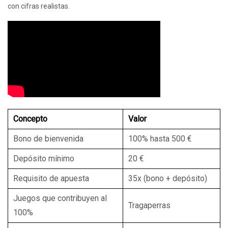
con cifras realistas.
Concepto
Valor
Bono de bienvenida
100% hasta 500 €
Depósito mínimo
20 €
Requisito de apuesta
35x (bono + depósito)
Juegos que contribuyen al
Tragaperras
100%