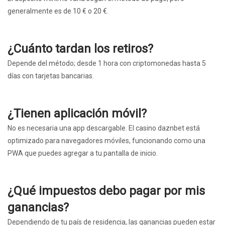
generalmente es de 10 € o 20 €.
¿Cuánto tardan los retiros?
Depende del método; desde 1 hora con criptomonedas hasta 5
días con tarjetas bancarias.
¿Tienen aplicación móvil?
No es necesaria una app descargable. El casino daznbet está
optimizado para navegadores móviles, funcionando como una
PWA que puedes agregar a tu pantalla de inicio.
¿Qué impuestos debo pagar por mis
ganancias?
Dependiendo de tu país de residencia, las ganancias pueden estar