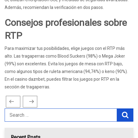
Además, recomiendan la verificación en dos pasos.
Consejos profesionales sobre
RTP
Para maximizar tus posibilidades, elige juegos con el RTP más
alto. Las tragaperras como Blood Suckers (98%) o Mega Joker
(99%) son excelentes. Evita los juegos de mesa con RTP bajo,
como algunos tipos de ruleta americana (94,74%) o keno (90%).
En el casino daznbet, puedes filtrar los juegos por RTP en la
sección de tragaperras.
Previous
Next
Post
Post
Post
navigation
Recent Posts