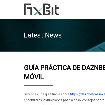
Latest News
GUÍA PRÁCTICA DE DAZNBE
MÓVIL
Si buscas una guía fiable sobre
https://daznbetcasino.
encontrarás instrucciones paso a paso, consejos sobre