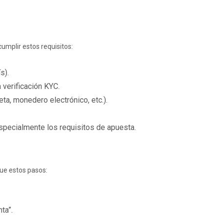
umplir estos requisitos:
s).
 verificación KYC.
ta, monedero electrónico, etc.).
specialmente los requisitos de apuesta.
gue estos pasos:
ta”.