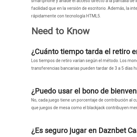
smartphone y añade el acceso directo a la pantalla de i
facilidad que en la versión de escritorio. Además, la in
rápidamente con tecnología HTML5.
Need to Know
¿Cuánto tiempo tarda el retiro 
Los tiempos de retiro varían según el método. Los mon
transferencias bancarias pueden tardar de 3 a 5 días há
¿Puedo usar el bono de bienven
No, cada juego tiene un porcentaje de contribución al 
que juegos de mesa como el blackjack contribuyen men
¿Es seguro jugar en Daznbet Ca