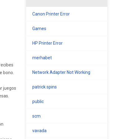
Canon Printer Error
Games
HP Printer Error
merhabet
recibes
Network Adapter Not Working
de bono.
patrick spins
r juegos
esas.
public
scm
ón
vavada