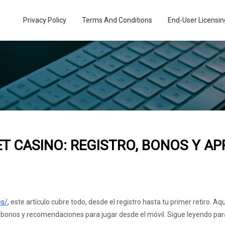
Privacy Policy
Terms And Conditions
End-User Licensi
T CASINO: REGISTRO, BONOS Y AP
es/
, este artículo cubre todo, desde el registro hasta tu primer retiro. Aqu
 bonos y recomendaciones para jugar desde el móvil. Sigue leyendo par