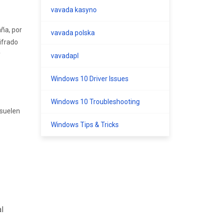
vavada kasyno
aña, por
vavada polska
cifrado
y
vavadapl
Windows 10 Driver Issues
Windows 10 Troubleshooting
 suelen
Windows Tips & Tricks
l