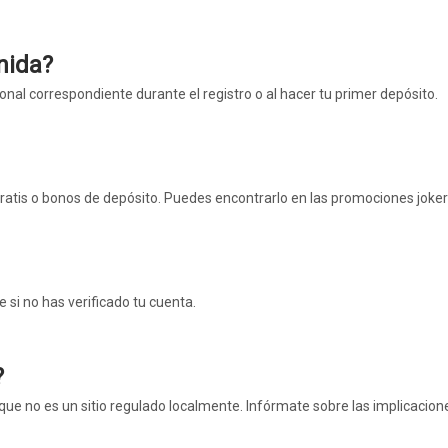
nida?
onal correspondiente durante el registro o al hacer tu primer depósito.
ratis o bonos de depósito. Puedes encontrarlo en las promociones joker
si no has verificado tu cuenta.
?
 que no es un sitio regulado localmente. Infórmate sobre las implicacion