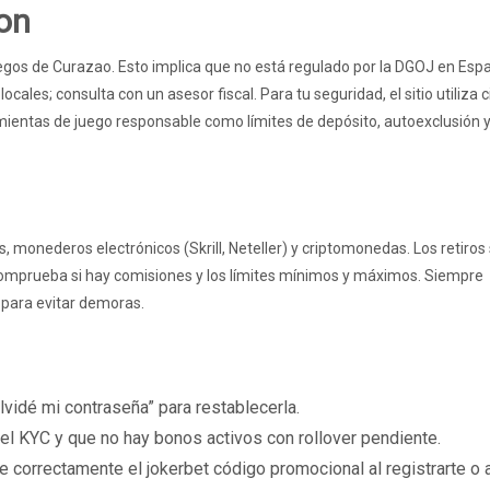
ion
egos de Curazao. Esto implica que no está regulado por la DGOJ en Esp
ales; consulta con un asesor fiscal. Para tu seguridad, el sitio utiliza 
amientas de juego responsable como límites de depósito, autoexclusión 
, monederos electrónicos (Skrill, Neteller) y criptomonedas. Los retiros
Comprueba si hay comisiones y los límites mínimos y máximos. Siempre
o para evitar demoras.
lvidé mi contraseña” para restablecerla.
el KYC y que no hay bonos activos con rollover pendiente.
 correctamente el jokerbet código promocional al registrarte o a