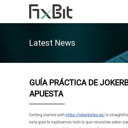
Latest News
GUÍA PRÁCTICA DE JOKERB
APUESTA
Getting started with
https://jokerbetes.es/
is straightf
esta guía te explicamos todo lo que necesitas saber par