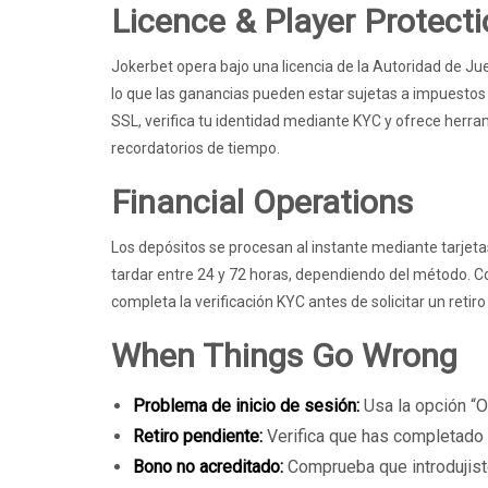
Licence & Player Protect
Jokerbet opera bajo una licencia de la Autoridad de Ju
lo que las ganancias pueden estar sujetas a impuestos loc
SSL, verifica tu identidad mediante KYC y ofrece herr
recordatorios de tiempo.
Financial Operations
Los depósitos se procesan al instante mediante tarjetas
tardar entre 24 y 72 horas, dependiendo del método. 
completa la verificación KYC antes de solicitar un retir
When Things Go Wrong
Problema de inicio de sesión:
Usa la opción “O
Retiro pendiente:
Verifica que has completado 
Bono no acreditado:
Comprueba que introdujiste