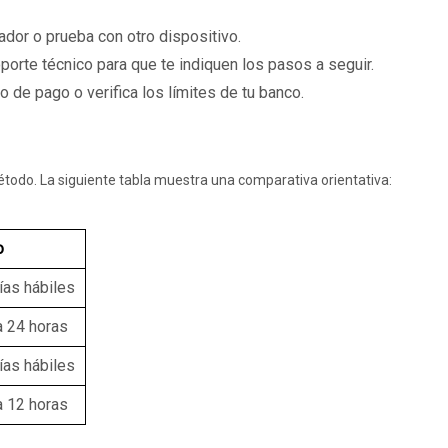
dor o prueba con otro dispositivo.
orte técnico para que te indiquen los pasos a seguir.
de pago o verifica los límites de tu banco.
método. La siguiente tabla muestra una comparativa orientativa:
o
ías hábiles
 24 horas
ías hábiles
 12 horas