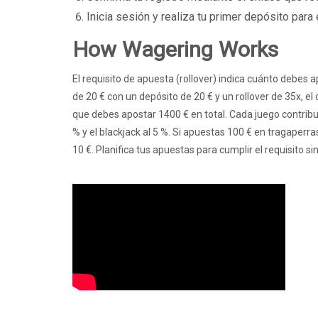
Inicia sesión y realiza tu primer depósito para
How Wagering Works
El requisito de apuesta (rollover) indica cuánto debes 
de 20 € con un depósito de 20 € y un rollover de 35x, el c
que debes apostar 1400 € en total. Cada juego contribuy
% y el blackjack al 5 %. Si apuestas 100 € en tragaperra
10 €. Planifica tus apuestas para cumplir el requisito s