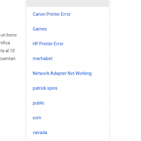
Canon Printer Error
Games
s un bono
nifica
HP Printer Error
ta al 10
 cuentan
merhabet
Network Adapter Not Working
patrick spins
public
scm
vavada