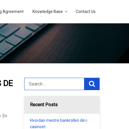
ng Agreement
Knowledge Base
Contact Us
 DE
Recent Posts
. En
Hvordan mestre bankrollen din i
casinoet