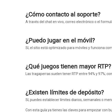
¿Cómo contacto al soporte?
A través del chat en vivo, correo electrónico o el formu
¿Puedo jugar en el móvil?
Sí, el sitio está optimizado para móviles y funciona c
¿Qué juegos tienen mayor RTP?
Las tragaperras suelen tener RTP entre 94% y 97%; con
¿Existen límites de depósito?
Sí, puedes establecer límites diarios, semanales o men
Con esta guía ya tienes las claves para empezar con bu