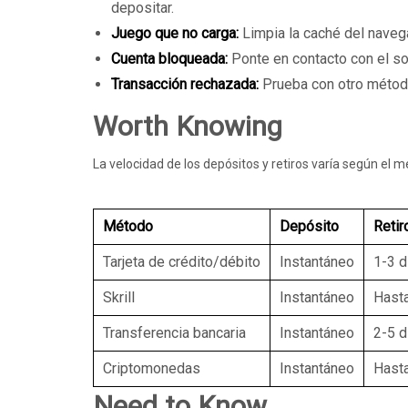
depositar.
Juego que no carga:
Limpia la caché del navega
Cuenta bloqueada:
Ponte en contacto con el sop
Transacción rechazada:
Prueba con otro método 
Worth Knowing
La velocidad de los depósitos y retiros varía según el 
Método
Depósito
Retir
Tarjeta de crédito/débito
Instantáneo
1-3 d
Skrill
Instantáneo
Hasta
Transferencia bancaria
Instantáneo
2-5 d
Criptomonedas
Instantáneo
Hasta
Need to Know