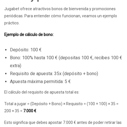
Jugabet ofrece atractivos bonos de bienvenida y promociones
periódicas. Para entender cómo funcionan, veamos un ejemplo
práctico.
Ejemplo de cálculo de bono:
Depósito: 100 €
Bono: 100% hasta 100 € (depositas 100 €, recibes 100 €
extra)
Requisito de apuesta: 35x (depósito + bono)
Apuesta máxima permitida: 5 €
El cálculo del requisito de apuesta total es:
Total a jugar = (Depósito + Bono) × Requisito = (100 + 100) × 35 =
200 × 35 =
7.000 €
Esto significa que debes apostar 7.000 € antes de poder retirar las