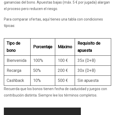
ganancias del bono. Apuestas bajas (máx. 5 € por jugada) alargan
el proceso pero reducen el riesgo.
Para comparar ofertas, aquí tienes una tabla con condiciones
típicas:
Tipo de
Requisito de
Porcentaje
Máximo
bono
apuesta
Bienvenida
100%
100 €
35x (D+B)
Recarga
50%
200 €
30x (D+B)
Cashback
10%
500 €
Sin apuesta
Recuerda que los bonos tienen fecha de caducidad y juegos con
contribución distinta. Siempre lee los términos completos.