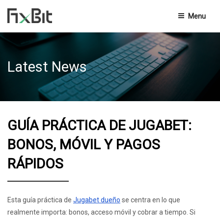
Menu
Privacy Policy
Latest News
Terms And Conditions
End-User Licensing Agreement
Knowledge Base
GUÍA PRÁCTICA DE JUGABET:
Contact Us
BONOS, MÓVIL Y PAGOS
RÁPIDOS
Esta guía práctica de
Jugabet dueño
se centra en lo que
realmente importa: bonos, acceso móvil y cobrar a tiempo. Si