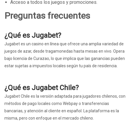
Acceso a todos los juegos y promociones.
Preguntas frecuentes
¿Qué es Jugabet?
Jugabet es un casino en línea que ofrece una amplia variedad de
juegos de azar, desde tragamonedas hasta mesas en vivo. Opera
bajo licencia de Curazao, lo que implica que las ganancias pueden
estar sujetas a impuestos locales según tu país de residencia.
¿Qué es Jugabet Chile?
Jugabet Chile es la versión adaptada para jugadores chilenos, con
métodos de pago locales como Webpay o transferencias
bancarias, y atención al cliente en español. La plataforma es la
misma, pero con enfoque en el mercado chileno.